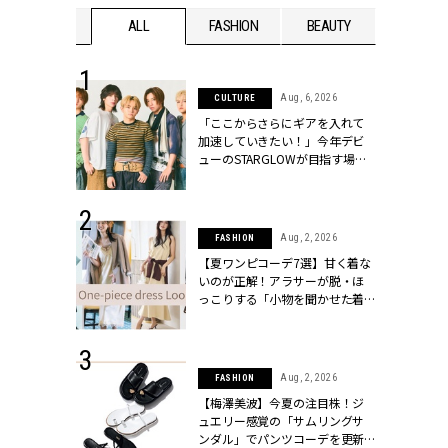
WEDDING
ALL
FASHION
BEAUTY
WEDDIN
 16, 2026
Aug, 6, 2026
CULTURE
はアリ？お呼
「ここからさらにギアを入れて
コーデ＆マナ
加速していきたい！」今年デビ
Y.[クラッシィ]
ューのSTARGLOWが目指す場所
とは？【3rdシングル『Drivin' My
Life』発売】 | CLASSY.[クラッシ
ィ]
 13, 2025
Aug, 2, 2026
FASHION
ブランドのリ
【夏ワンピコーデ7選】甘く着な
0代カップルの
いのが正解！アラサーが脱・ほ
SSY.[クラッシ
っこりする「小物を聞かせた着
こなし」 | CLASSY.[クラッシィ]
 30, 2026
Aug, 2, 2026
FASHION
リー】1つでも
【梅澤美波】今夏の注目株！ジ
ポメラートの
ュエリー感覚の「サムリングサ
シリーズに注
ンダル」でパンツコーデを更新 |