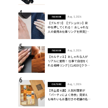
ッシィ]
CLASSY.[クラッシィ]
 24, 2026
Aug, 5, 2026
FASHION
方３選】結婚
【ブルガリ】【ブシュロン】背
“シンプル黒ワ
中を押してくれる！ おしゃれな
フ』で盛るのが
人の愛用お仕事リングを拝見 |
[クラッシィ]
CLASSY.[クラッシィ]
 18, 2025
Aug, 3, 2026
FASHION
ティエ人気リ
【カルティエ】おしゃれな人が
ニティetc.
リアルに愛用！ 仕事で自信をく
選ぶ人増えて
れる相棒リング | CLASSY.[クラッ
[クラッシィ]
シィ]
 24, 2026
Aug, 1, 2026
CULTURE
服”は【セオ
【手土産４選】人気料理家が
婚式にも仕事
「パーティによく持参」見栄え
シック４選 |
も味わいもお墨付きの老舗の名
ィ]
物とは？ | CLASSY.[クラッシィ]