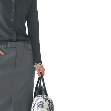
スメ＞ | CLASSY.[クラッシィ]
目 | CLASSY.[クラ
Nov, 17, 2025
Mar,
BEAUTY
WEDDING
【落ちない名品リップ10選】塗
【トレンドの巻き
り直しできない・皮むけしやす
式ゲスト服の鉄板
いetc.悩みをクリア | CLASSY.[ク
ンピ”は『スカー
ラッシィ]
正解！ | CLASSY.
Aug, 5, 2026
Aug,
BEAUTY
WEDDING
ユニクロ名品も！日焼け対策ガ
20万円台〜【カル
チ勢の「ないと無理」なアイテ
ング４選】ラブ、トリ
ムハック7選 | CLASSY.[クラッシ
を『マリッジ』に
ィ]
ます！ | CLASSY.
Aug, 5, 2026
Mar,
BEAUTY
WEDDING
夏の深刻なくすみ・色ムラにア
失敗しない“ゲスト
プローチ！【透明感を底上げ】
リー】にある！結
神コスメ３選 | CLASSY.[クラッシ
にも使える上質ベー
ィ]
CLASSY.[クラッシ