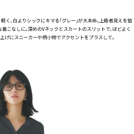
BEAUTY
より軽く、白よりシックにキマる「グレー」が大本命。上級者見えを狙
な着こなしに。深めのVネックとスカートのスリットで、ほどよく
Aug, 5, 2026
Feb,
BEAUTY
WEDDING
仕上げにスニーカーや柄小物でアクセントをプラスして。
忙しい毎日に「うるおいター
結婚式に黒ドレス
ボ」を。新【SOFINA BASIC＋】
ばれで失敗しない
のお手入れでうるおってなめら
ーを解説 | CLASS
かな肌を目指す | CLASSY.[クラッ
シィ]
Aug, 6, 2026
Aug,
BEAUTY
WEDDING
【ヘアアクセ6選】手抜きに見え
【結婚指輪】人気
ない！アラサーのまとめ髪が垢
ング22選｜20〜3
抜ける「即戦力アクセ」たち |
エピソードも | CLA
CLASSY.[クラッシィ]
ィ]
Aug, 7, 2026
Jun,
BEAUTY
WEDDING
冷房・紫外線etc...「夏の隠れ乾
【一生ものジュエ
燥」を防ぐ【ベタつかない名品
存在感が際立つ！
クリーム】3選＜30代のベストコ
「トゥギャザー」