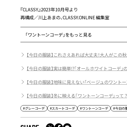
『CLASSY.』2023年10月号より
再構成／川上あまの、CLASSY.ONLINE 編集室
「ワントーンコーデ」をもっと見る
【今日の服装】これさえあれば大丈夫！大人がこの秋
【今日の服装】実は簡単⁉「オールホワイトコーデ」
【今日の服装】地味に見えない「ベージュのワントー
【今日の服装】冬に映える「ワントーンコーデ」って
#グレーコーデ
#スカートコーデ
#ワントーンコーデ
#今日の