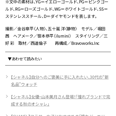
※文中の素材は、YG＝イエローゴールド、PG＝ピンクゴー
ルド、RG＝ローズゴールド、WG＝ホワイトゴールド、SS＝
ステンレススチール、D＝ダイヤモンドを表します。
撮影／金谷章平〈人物〉、五十嵐 洋〈静物〉 モデル／堀田
茜 ヘアメーク／笹本恭平（ilumini） スタイリング／三
好 彩 取材／西道倫子 再構成／Bravoworks.Inc
▼あわせて読みたい
【シャネル】自分へのご褒美に手に入れたい、30代の“新
名品”ウォッチ
【シャネル】女優・山本美月さん登場！「憧れブランドで完
成する秋のオシャレ」