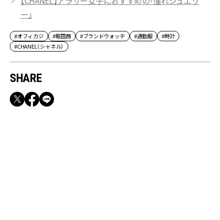
【CHANEL】アラサー女子におすすめの「憧れジュエリ
ー」
#オフィカジ
#堀田茜
#ブランドウォッチ
#通勤服
#時計
#CHANEL（シャネル）
SHARE
RECOMMEND
満員電車も外回りも快適！身軽になれるバッグ