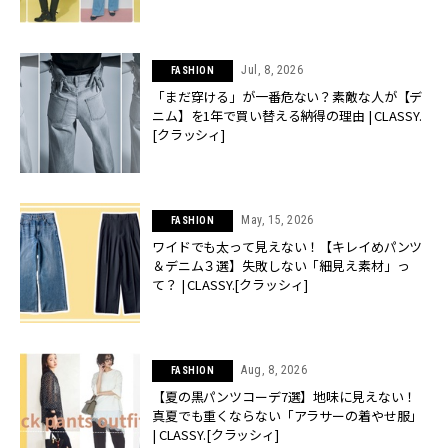
Jul, 8, 2026
FASHION
「まだ穿ける」が一番危ない？素敵な人が【デ
ニム】を1年で買い替える納得の理由 | CLASSY.
[クラッシィ]
May, 15, 2026
FASHION
ワイドでも太って見えない！【キレイめパンツ
＆デニム３選】失敗しない「細見え素材」っ
て？ | CLASSY.[クラッシィ]
Aug, 8, 2026
FASHION
【夏の黒パンツコーデ7選】地味に見えない！
真夏でも重くならない「アラサーの着やせ服」
| CLASSY.[クラッシィ]