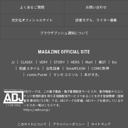
よくあるご質問
お問い合わせ
光文社オフィシャルサイト
読者モデル、ライター募集
ブラウザプッシュ通知について
MAGAZINE OFFICIAL SITE
JJ
CLASSY.
VERY
STORY
HERS
Mart
美ST
bis
和食スタイル
女性自身
SmartFLASH
COMIC熱帯
comic Pureri
マンガ コミソル
本がすき。
ABJマークは、この電子書店・電子書籍配信サービスが、著作権者からコン
テンツ使用許諾を得た正規版配信サービスであることを示す登録商標（登録
番号 第6091713号）です。ABJマークの詳細、ABJマークを掲示しているサ
ービスの一覧はこちらです。
https://aebs.or.jp/
このサイトについて
プライバシーポリシー
サイトマップ