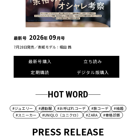
2026
09
最新号
年
月号
7月28日発売／
表紙モデル：堀田 茜
最新号購入
立ち読み
定期購読
デジタル版購入
HOT WORD
#ジュエリー
#通勤服
#お呼ばれコーデ
#旅コーデ
#結婚
#スニーカー
#UNIQLO（ユニクロ）
#ZARA
#骨格診断
PRESS RELEASE