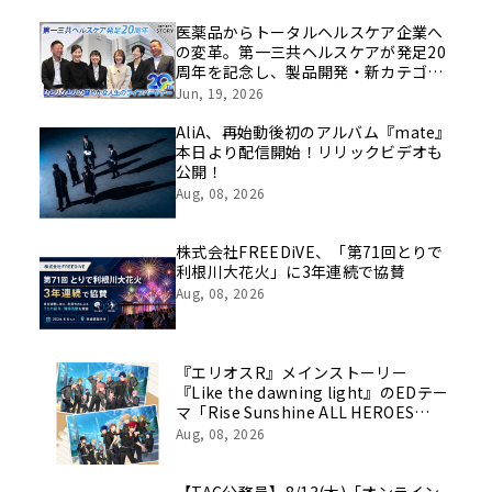
医薬品からトータルヘルスケア企業へ
の変革。第一三共ヘルスケアが発足20
周年を記念し、製品開発・新カテゴリ
挑戦の舞台や旧社統合時のエピソード
Jun, 19, 2026
を社員の想いとともに振り返る特別映
像を公開！
AliA、再始動後初のアルバム『mate』
本日より配信開始！リリックビデオも
公開！
Aug, 08, 2026
株式会社FREEDiVE、「第71回とりで
利根川大花火」に3年連続で協賛
Aug, 08, 2026
『エリオスR』メインストーリー
『Like the dawning light』のEDテー
マ「Rise Sunshine ALL HEROES
Ver.」がフルサイズ配信決定！
Aug, 08, 2026
【TAC公務員】8/13(木)「オンライン