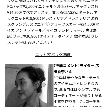
な
ッグに複数づけしてもオシャレにまとまります。ニット
PCバッグ¥5,500イニシャル×淡水パールネックレス各
コ
¥14,300（すべてアビステ／買えるCLASSY.）タートルネ
ックニット¥19,800（ドレステリア／ドレステリア 渋谷
スクランブルスクエア店）プリーツスカート¥24,200（マ
イカ アンド ディール／マイカ アンド ディール 恵比寿
店）ブーツ¥30,800（ダイアナ／ダイアナ 銀座本店）ブレ
スレット¥3,780（アビステ）
ニットPCバッグ詳細！
【推薦コメント】ライター 広
田香奈さん
『今季は華やかなディテール
のアイテムがトレンドなの
で、洋服自体はシンプルでも
コーディネートが盛り上がる
小物を作りました。コーデを