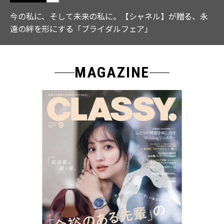
、永
【ICB】人気インフルエンサーと共同制作! 週5で着
なる「名品ブラウス」２選
MAGAZINE