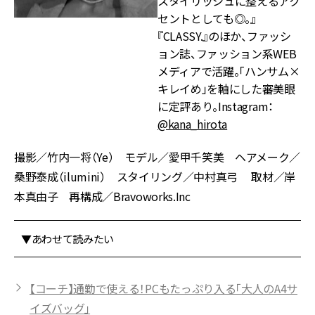
スタイリッシュに整えるアク
セントとしても◎。』
『CLASSY.』のほか、ファッシ
ョン誌、ファッション系WEB
メディアで活躍。「ハンサム×
キレイめ」を軸にした審美眼
に定評あり。Instagram：
@kana_hirota
撮影／竹内一将（Ye） モデル／愛甲千笑美 ヘアメーク／
桑野泰成（ilumini） スタイリング／中村真弓 取材／岸
本真由子 再構成／Bravoworks.Inc
▼あわせて読みたい
【コーチ】通勤で使える！PCもたっぷり入る「大人のA4サ
イズバッグ」