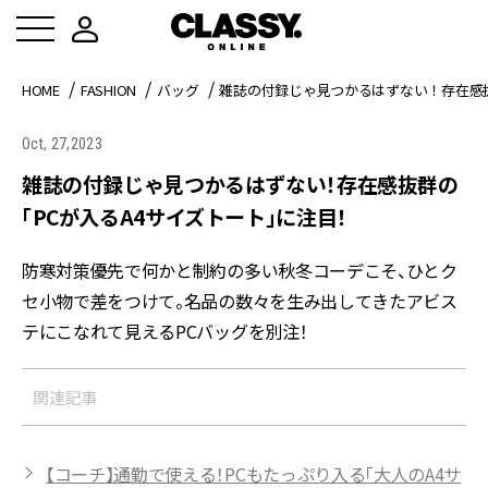
HOME
FASHION
バッグ
雑誌の付録じゃ見つかるはずない！存在感抜
Oct, 27,2023
雑誌の付録じゃ見つかるはずない！存在感抜群の
「PCが入るA4サイズトート」に注目！
防寒対策優先で何かと制約の多い秋冬コーデこそ、ひとク
セ小物で差をつけて。名品の数々を生み出してきたアビス
テにこなれて見えるPCバッグを別注！
関連記事
【コーチ】通勤で使える！PCもたっぷり入る「大人のA4サ