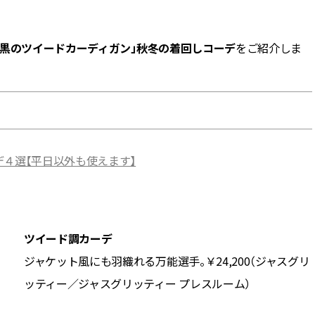
BEAUTY
「黒のツイードカーディガン」秋冬の着回しコーデ
をご紹介しま
Aug, 5, 2026
Feb,
BEAUTY
WEDDING
ユニクロ名品も！日焼け対策ガ
結婚式に黒ドレス
チ勢の「ないと無理」なアイテ
ばれで失敗しない
ムハック7選 | CLASSY.[クラッシ
ーを解説 | CLASS
ィ]
デ４選【平日以外も使えます】
Aug, 5, 2026
Aug,
BEAUTY
WEDDING
夏の深刻なくすみ・色ムラにア
【結婚指輪】人気
プローチ！【透明感を底上げ】
ング22選｜20〜3
神コスメ３選 | CLASSY.[クラッシ
エピソードも | CLA
ィ]
ィ]
ツイード調カーデ
ジャケット風にも羽織れる万能選手。￥24,200（ジャスグリ
Nov, 17, 2025
Jun,
BEAUTY
WEDDING
ッティー／ジャスグリッティー プレスルーム）
【落ちない名品リップ10選】塗
【一生ものジュエ
り直しできない・皮むけしやす
存在感が際立つ！
いetc.悩みをクリア | CLASSY.[ク
「トゥギャザー」