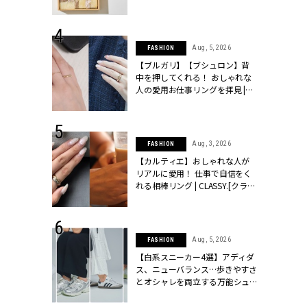
ッシィ]
物とは？ | CLASSY.[クラッシィ]
 24, 2025
Aug, 5, 2026
FASHION
れバッグ最新
【ブルガリ】【ブシュロン】背
プラダetc.
中を押してくれる！ おしゃれな
力あり」が条
人の愛用お仕事リングを拝見 |
クラッシィ]
CLASSY.[クラッシィ]
 20, 2026
Aug, 3, 2026
FASHION
シュロン、ショ
【カルティエ】おしゃれな人が
人が選んだ婚
リアルに愛用！ 仕事で自信をく
公開 |
れる相棒リング | CLASSY.[クラッ
ィ]
シィ]
 28, 2026
Aug, 5, 2026
FASHION
結婚指輪は“結
【白系スニーカー4選】アディダ
最愛リングが大
ス、ニューバランス…歩きやすさ
クラッシィ]
とオシャレを両立する万能シュ
ーズ | CLASSY.[クラッシィ]