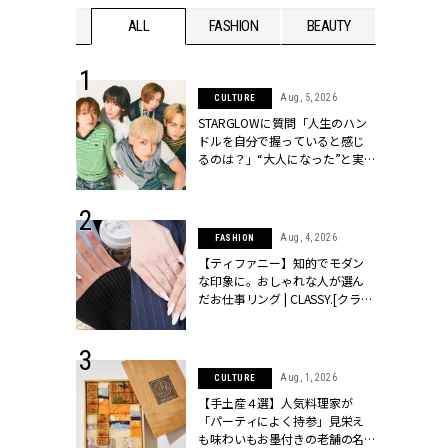
WEDDING
ALL
FASHION
BEAUTY
WEDDIN
 16, 2026
Aug, 5, 2026
CULTURE
はアリ？お呼
STARGLOWに質問「人生のハン
コーデ＆マナ
ドルを自分で握っていると感じ
Y.[クラッシィ]
るのは？」“大️人になった”と実
感する瞬間【3rdシングル
『Drivin' My Life』発売】 |
CLASSY.[クラッシィ]
 13, 2025
Aug, 4, 2026
FASHION
ブランドのリ
【ティファニー】知的でモダン
0代カップルの
な印象に。おしゃれな人が選ん
SSY.[クラッシ
だお仕事リング | CLASSY.[クラッ
シィ]
 30, 2026
Aug, 1, 2026
CULTURE
リー】1つでも
【手土産４選】人気料理家が
ポメラートの
「パーティによく持参」見栄え
シリーズに注
も味わいもお墨付きの老舗の名