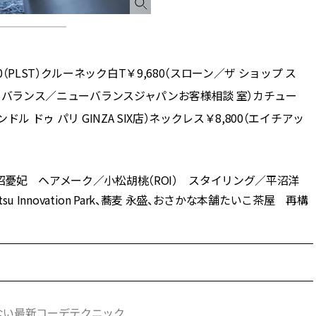
PLST）クルーネック白T￥9,680（スローン／ザ ショップ ス
ニューバランス／ニューバランスジャパンお客様相談 室）カチュー
ル ドゥ パリ GINZA SIX店）ネックレス￥8,800（エイチアッ
沼憂妃 ヘアメーク／小松胡桃（ROI） スタイリング／平沼洋
su Innovation Park、蕎麦 永盛、おさかな本舗たいこ茶屋 再構
ない最新コーデテクニック