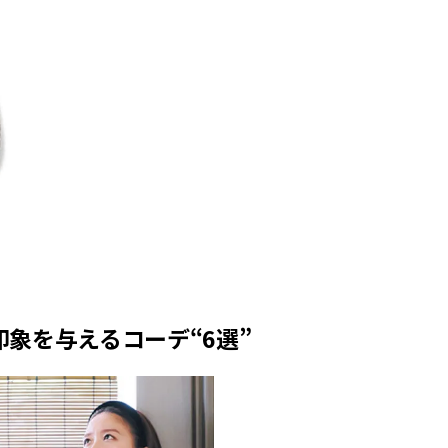
ラッシィ]
目 | CLASSY.[クラ
Aug, 5, 2026
Dec,
BEAUTY
WEDDING
忙しい毎日に「うるおいター
【結婚式のお呼ば
ボ」を。新【SOFINA BASIC＋】
事情】アンテプリマ、
のお手入れでうるおってなめら
「小さくても収納
かな肌を目指す | CLASSY.[クラッ
件！ | CLASSY.[
シィ]
Aug, 4, 2026
May,
BEAUTY
WEDDING
【猛暑ダメージ】はまずリセッ
【カルティエ、ブ
ト！30代の夏枯れ肌を救う「先
ーメ】おしゃれな
回りエイジングケア」美容液3選
約指輪＆結婚指輪を
| CLASSY.[クラッシィ]
CLASSY.[クラッシ
印象を与えるコーデ“6選”
Jul, 13, 2026
Mar,
BEAUTY
WEDDING
朝の“寝ぐせ直し”はもういらな
【ティファニー】
い！夜に仕込む「ヘアケア家
び目”モチーフの
電」3選 | CLASSY.[クラッシィ]
本命 | CLASSY.[