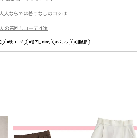
」大人ならでは着こなしのコツは
大人の着回しコーデ４選
妃
#秋コーデ
#着回しDiary
#パンツ
#通勤服