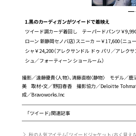
1.黒のカーディガンがツイードで着映え
ホワイト／
ツイード調カーデ着回し テーパードパンツ￥9,990（
ローン 新静岡セノバ店）スニーカ ー￥17,600（
シャ￥24,200（アレクサンドル ドゥ パリ／アレクサンド
シュ／フォーティーン ショールーム）
撮影／遠藤優貴〈人物〉、清藤直樹〈静物〉 モデル／鹿
美 取材・文／野田春香 撮影協力／Deloitte Tohmat
成／
Bravoworks.Inc
「ツイード」関連記事
秋の人気アイテム「ツイードジャケット」古く見え