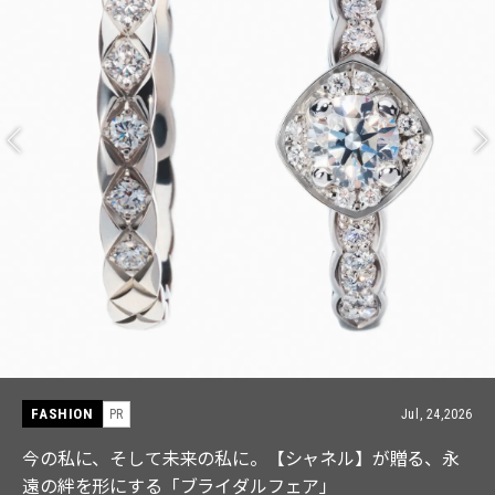
FASHION
PR
Jul, 15,2026
【ICB】人気インフルエンサーと共同制作! 週5で着たく
なる「名品ブラウス」２選