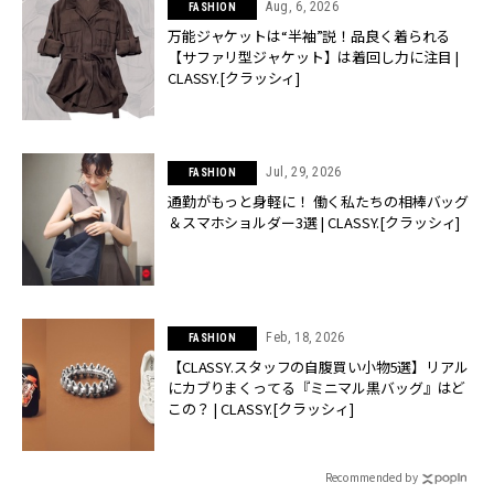
Aug, 6, 2026
FASHION
万能ジャケットは“半袖”説！品良く着られる
【サファリ型ジャケット】は着回し力に注目 |
CLASSY.[クラッシィ]
Jul, 29, 2026
FASHION
通勤がもっと身軽に！ 働く私たちの相棒バッグ
＆スマホショルダー3選 | CLASSY.[クラッシィ]
Feb, 18, 2026
FASHION
【CLASSY.スタッフの自腹買い小物5選】リアル
にカブりまくってる『ミニマル黒バッグ』はど
この？ | CLASSY.[クラッシィ]
Recommended by