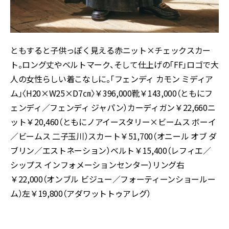
ともすると子供っぽく見える赤ニット×チェックスカー
ト。ロング丈やベルトマーク、そして仕上げの「FF」ロゴで大
人の女性らしい着こなしに。「フェンディ カモン ミディア
ム」〈H20×W25×D7㎝〉￥396,000靴￥143,000（ともにフ
ェンディ／フェンディ ジャパン）カーディガン￥22,660ニ
ット￥20,460（ともにノアイースタリー×ビームス ボーイ
／ビームス 二子玉川）スカート￥51,700（オニール オブ ダ
ブリン／エストネーション）ベルト￥15,400（レフィエ／
シップス インフォメーションセンター）リング右
￥22,000（オンブル ビジュー／フォーティーンショールー
ム）左￥19,800（アダワットトゥアレグ）