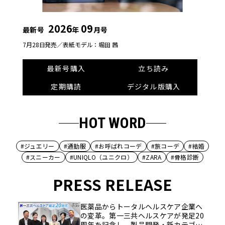
2026
09
最新号
年
月号
7月28日発売／
表紙モデル：堀田 茜
最新号購入
立ち読み
定期購読
デジタル版購入
HOT WORD
#ジュエリー
#通勤服
#お呼ばれコーデ
#旅コーデ
#結婚
#スニーカー
#UNIQLO（ユニクロ）
#ZARA
#骨格診断
PRESS RELEASE
医薬品からトータルヘルスケア企業へ
の変革。第一三共ヘルスケアが発足20
周年を記念し、製品開発・新カテゴリ