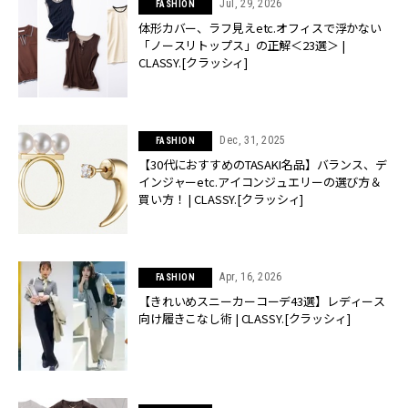
Jul, 29, 2026
FASHION
体形カバー、ラフ見えetc.オフィスで浮かない
「ノースリトップス」の正解＜23選＞ |
CLASSY.[クラッシィ]
Dec, 31, 2025
FASHION
【30代におすすめのTASAKI名品】バランス、デ
インジャーetc.アイコンジュエリーの選び方＆
買い方！ | CLASSY.[クラッシィ]
Apr, 16, 2026
FASHION
【きれいめスニーカーコーデ43選】レディース
向け履きこなし術 | CLASSY.[クラッシィ]