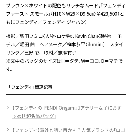
ブラウン×ホワイトの配色もリッチなムード。「フェンディ
ファースト スモール」〈H18×W26×D9.5㎝〉￥423,500（と
もにフェンディ／フェンディ ジャパン）
撮影／柴田フミコ〈人物・ロケ物〉、Kevin Chan〈静物〉 モ
デル／堀田 茜 ヘアメーク／笹本恭平（ilumini） スタイ
リング／三好 彩 取材／志摩有子
※文中のバッグのサイズはH＝タテ、W＝ヨコ、D＝マチで
す。
「フェンディ」関連記事
【フェンディの「FENDI Origami」】アラサー女子におす
すめ！「超名品バッグ」
【フェンディ】意外と狙い目かも？人気ブランドの「ロゴ