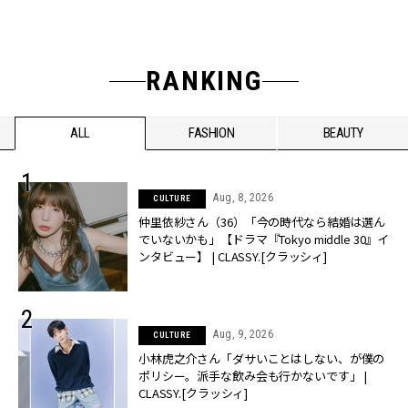
RANKING
ALL
FASHION
BEAUTY
Aug, 8, 2026
CULTURE
仲里依紗さん（36）「今の時代なら結婚は選ん
でいないかも」【ドラマ『Tokyo middle 30』イ
ンタビュー】 | CLASSY.[クラッシィ]
Aug, 9, 2026
CULTURE
小林虎之介さん「ダサいことはしない、が僕の
ポリシー。派手な飲み会も行かないです」 |
CLASSY.[クラッシィ]