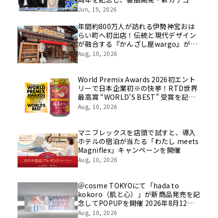
挑戦の舞台や旧社統合時のエピソード
Jun, 19, 2026
を社員の想いとともに振り返る特別映
像を公開！
年間約800万人が訪れる伊勢神宮おは
らい町へ初出店！伝統と現代デザイン
が融合する『かんざし屋wargo』が8
月8日グランドオープン
Aug, 10, 2026
World Premix Awards 2026初エント
リーで日本企業初※の快挙！RTD世界
最高賞 “WORLD’S BEST” 受賞を記念
した限定パッケージ発売
Aug, 10, 2026
マニフレックスを店頭で試すと、導入
ホテルの宿泊が当たる「わたし meets
Magniflex」キャンペーンを開催
Aug, 10, 2026
＠cosme TOKYOにて「hada to
kokoro（肌と心）」が新商品発売を記
念してPOPUPを開催 2026年8月12日
(水)から2026年8月18日(火)
Aug, 10, 2026