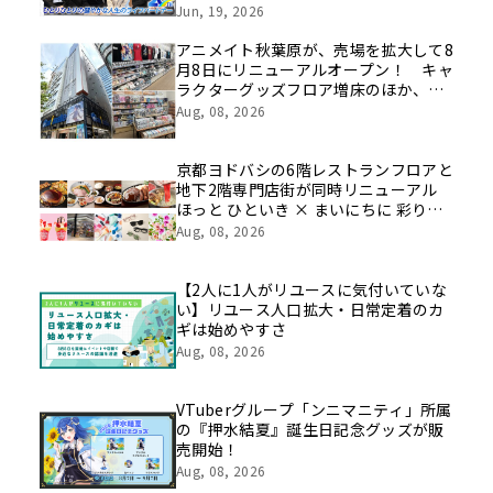
挑戦の舞台や旧社統合時のエピソード
Jun, 19, 2026
を社員の想いとともに振り返る特別映
像を公開！
アニメイト秋葉原が、売場を拡大して8
月8日にリニューアルオープン！ キャ
ラクターグッズフロア増床のほか、新
たにカプセルトイ特化フロアや期間限
Aug, 08, 2026
定催事フロアの展開も
京都ヨドバシの6階レストランフロアと
地下2階専門店街が同時リニューアル
ほっと ひといき × まいにちに 彩りと
豊かさと
Aug, 08, 2026
【2人に1人がリユースに気付いていな
い】リユース人口拡大・日常定着のカ
ギは始めやすさ
Aug, 08, 2026
VTuberグループ「ンニマニティ」所属
の『押水結夏』誕生日記念グッズが販
売開始！
Aug, 08, 2026