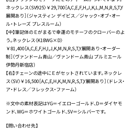
ネックレス〈SV925〉￥29,700［A,C,E,F,H,J,K,L,M,N,R,S,T,Y
展開あり］（ジャスティン デイビス／ジャック・オブ・オー
ル・トレーズ プレスルーム）
【中】筆記体のＥがまるで幸運のモチーフのクローバーのよ
う。ネックレス〈K18WG×D〉
￥81,400［A,C,E,F,H,I,J,K,M,N,R,S,T,Y展開あり・オーダー
制］（ヴァンドーム青山／ヴァンドーム青山 プルミエール
伊勢丹新宿店）
【右】チェーンの途中にＥがセットされています。ネックレ
ス〈SV〉￥16,500［A,C,E,H,K,M,N,R,S,T,Y展開あり］（ドレス・
ア・ドレス／フレックス・ファーム）
※文中の素材表記はYG＝イエローゴールド、D＝ダイヤモ
ンド、WG＝ホワイトゴールド、SV＝シルバーです。
【問い合わせ先】