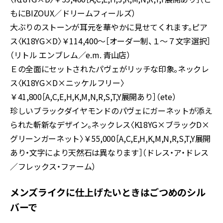
もにBIZOUX／ドリームフィールズ）
大ぶりのストーンが耳元を華やかに見せてくれます。ピア
ス〈K18YG×D〉￥114,400～［オーダー制、１～７文字選択］
（リトル エンブレム／e.m. 青山店）
Ｅの全面にセットされたパヴェがリッチな印象。ネックレ
ス〈K18YG×D×ニッケルフリー〉
￥41,800［A,C,E,H,K,M,N,R,S,T,Y展開あり］（ete）
珍しいブラックダイヤモンドのパヴェにガーネットが添え
られた斬新なデザイン。ネックレス〈K18YG×ブラックD×
グリーンガーネット〉￥55,000［A,C,E,H,K,M,N,R,S,T,Y展開
あり・文字により天然石は異なります］（ドレス・ア・ドレス
／フレックス・ファーム）
メンズライクに仕上げたいときはごつめのシル
バーで