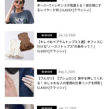
オーバーT×レギンスが見違える！街仕様にす
るレイヤード術 | CLASSY.[クラッシィ]
Jul, 29, 2026
FASHION
【キレイめペプラムトップス３選】オフィスに
行ける“ノースリトップス”の条件って？ |
CLASSY.[クラッシィ]
Aug, 5, 2026
FASHION
【ブルガリ】【ブシュロン】背中を押してくれ
る！ おしゃれな人の愛用お仕事リングを拝見 |
CLASSY.[クラッシィ]
Jan, 12, 2026
FASHION