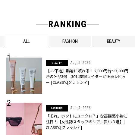
RANKING
ALL
FASHION
BEAUTY
Aug, 7, 2026
BEAUTY
【UV下地】酷暑に頼れる！ 2,000円台〜3,000円
台の名品3選｜30代美容ライターが正直レビュ
ー | CLASSY.[クラッシィ]
Aug, 7, 2026
FASHION
「それ、ホントにユニクロ？」な高揚感小物に
注目！【女性誌スタッフのリアル買い３選】 |
CLASSY.[クラッシィ]