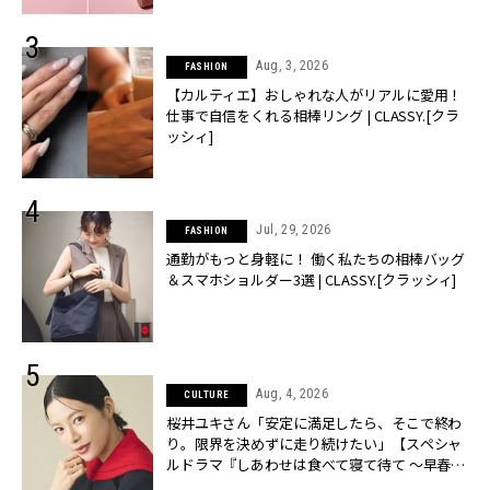
Aug, 3, 2026
FASHION
【カルティエ】おしゃれな人がリアルに愛用！
仕事で自信をくれる相棒リング | CLASSY.[クラ
ッシィ]
Jul, 29, 2026
FASHION
通勤がもっと身軽に！ 働く私たちの相棒バッグ
＆スマホショルダー3選 | CLASSY.[クラッシィ]
Aug, 4, 2026
CULTURE
桜井ユキさん「安定に満足したら、そこで終わ
り。限界を決めずに走り続けたい」【スペシャ
ルドラマ『しあわせは食べて寝て待て ～早春の
養生編～』】 | CLASSY.[クラッシィ]