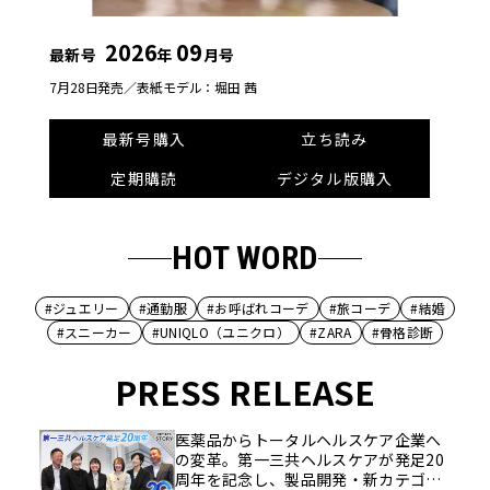
2026
09
最新号
年
月号
7月28日発売／
表紙モデル：堀田 茜
最新号購入
立ち読み
定期購読
デジタル版購入
HOT WORD
#ジュエリー
#通勤服
#お呼ばれコーデ
#旅コーデ
#結婚
#スニーカー
#UNIQLO（ユニクロ）
#ZARA
#骨格診断
PRESS RELEASE
医薬品からトータルヘルスケア企業へ
の変革。第一三共ヘルスケアが発足20
周年を記念し、製品開発・新カテゴリ