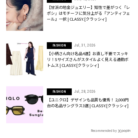
【甘派の地金ジュエリー】知性で差がつく「レ
ポシ」はモチーフに気分上がる『アンティフェ
ール』一択 | CLASSY.[クラッシィ]
Jul, 31, 2026
FASHION
【小柄さん向け名品4選】お直し不要でスッキ
リ！Sサイズさんがスタイルよく見える通勤ボ
トムス | CLASSY.[クラッシィ]
Jul, 28, 2026
FASHION
【ユニクロ】デザインも品質も優秀！ 2,000円
台の名品サングラス3選 | CLASSY.[クラッシィ]
Recommended by