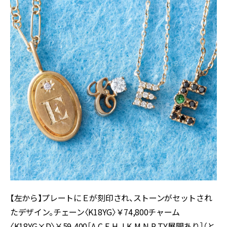
【左から】プレートにＥが刻印され、ストーンがセットされ
たデザイン。チェーン〈K18YG〉￥74,800チャーム
〈K18YG×D〉￥59,400［A,C,E,H,J,K,M,N,R,T,Y展開あり］（と