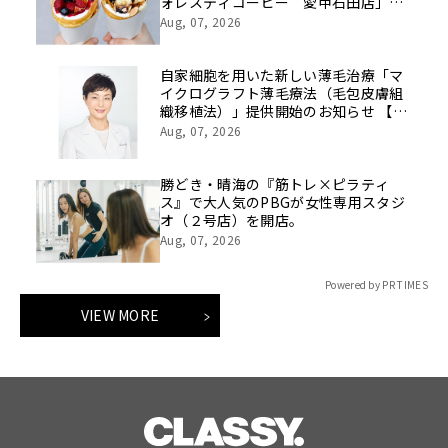
ォレスティコーヒー 愛甲石田店」に
て、８月１７日（月）からクレープ販
Aug, 07, 2026
売を開始
自家細胞を用いた新しい薄毛治療「マ
イクログラフト薄毛療法（毛包皮膚組
織移植法）」提供開始のお知らせ 【医
療法人社団 青真会 青山エルクリニ
Aug, 07, 2026
ック】
勝どき・晴海の『筋トレ×ピラティ
ス』で大人気のPBGが女性専用スタジ
オ（２号店）を開店。
Aug, 07, 2026
Powered by PR TIMES
VIEW MORE