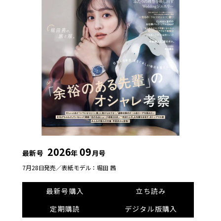
2026
09
最新号
年
月号
7月28日発売／
表紙モデル：堀田 茜
最新号購入
立ち読み
定期購読
デジタル版購入