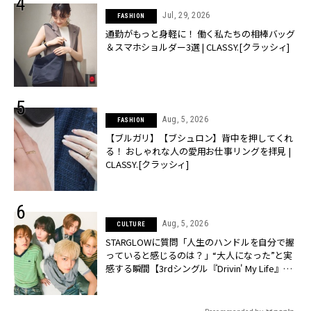
Jul, 29, 2026
FASHION
通勤がもっと身軽に！ 働く私たちの相棒バッグ
＆スマホショルダー3選 | CLASSY.[クラッシィ]
Aug, 5, 2026
FASHION
【ブルガリ】【ブシュロン】背中を押してくれ
る！ おしゃれな人の愛用お仕事リングを拝見 |
CLASSY.[クラッシィ]
Aug, 5, 2026
CULTURE
STARGLOWに質問「人生のハンドルを自分で握
っていると感じるのは？」“大️人になった”と実
感する瞬間【3rdシングル『Drivin' My Life』発
売】 | CLASSY.[クラッシィ]