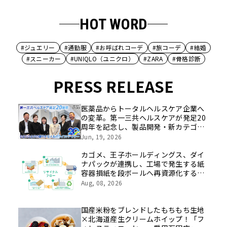
HOT WORD
#ジュエリー
#通勤服
#お呼ばれコーデ
#旅コーデ
#結婚
#スニーカー
#UNIQLO（ユニクロ）
#ZARA
#骨格診断
PRESS RELEASE
医薬品からトータルヘルスケア企業へ
の変革。第一三共ヘルスケアが発足20
周年を記念し、製品開発・新カテゴリ
挑戦の舞台や旧社統合時のエピソード
Jun, 19, 2026
を社員の想いとともに振り返る特別映
像を公開！
カゴメ、王子ホールディングス、ダイ
ナパックが連携し、工場で発生する紙
容器損紙を段ボールへ再資源化する実
証を開始
Aug, 08, 2026
国産米粉をブレンドしたもちもち生地
×北海道産生クリームホイップ！「フ