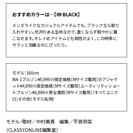
おすすめカラーは…【09 BLACK】
メンズライクなカジュアルアイテムでも、ブラックなら取り
入れやすい。光沢のある生地なので、重くならず軽やかに着
こなせます。キレイめアイテムとも相性がよく、この時季に
サラッと羽織るのにぴったり。
モデル：160cm
MA-1ブルゾン¥5,990※限定価格［Mサイズ着用］ボアジャケ
ット¥4,990※限定価格［Mサイズ着用］ユーティリティショー
トブルゾン¥6,990※男女兼用［Mサイズ着用］（すべてユニク
ロ）その他（モデル私物）
モデル・取材／中村美貴 編集／平賀鈴菜
（CLASSY.ONLINE編集室）