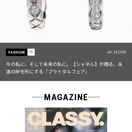
FASHION
PR
Jul, 15,2026
【ICB】人気インフルエンサーと共同制作! 週5で着たく
なる「名品ブラウス」２選
MAGAZINE