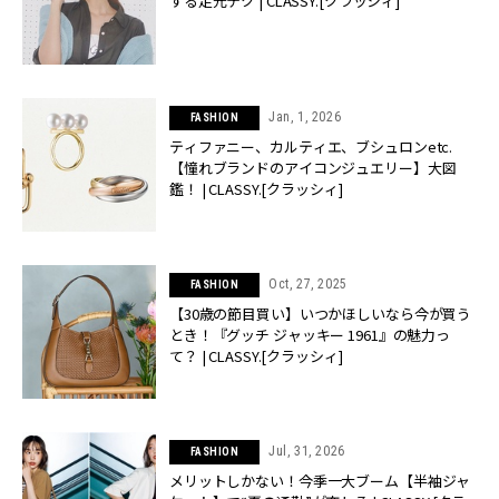
する足元テク | CLASSY.[クラッシィ]
Jan, 1, 2026
FASHION
ティファニー、カルティエ、ブシュロンetc.
【憧れブランドのアイコンジュエリー】大図
鑑！ | CLASSY.[クラッシィ]
Oct, 27, 2025
FASHION
【30歳の節目買い】いつかほしいなら今が買う
とき！『グッチ ジャッキー 1961』の魅力っ
て？ | CLASSY.[クラッシィ]
Jul, 31, 2026
FASHION
メリットしかない！今季一大ブーム【半袖ジャ