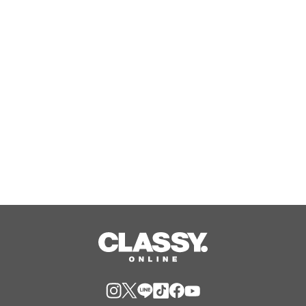
20年の音響技術が導く、新しい聴覚ケ
アの形。オーディオのプロが挑む、画
期的なスクリーン操作対応次世代スマ
Aug, 10, 2026
ート集音器「Cearvol」
ラ コレクシオン プリヴェ クリスチャ
ン ディオール テ カシミア
Aug, 10, 2026