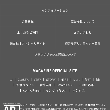
インフォメーション
会員登録
広告掲載について
よくあるご質問
お問い合わせ
光文社オフィシャルサイト
読者モデル、ライター募集
ブラウザプッシュ通知について
MAGAZINE OFFICIAL SITE
JJ
CLASSY.
VERY
STORY
HERS
Mart
美ST
bis
和食スタイル
女性自身
SmartFLASH
COMIC熱帯
comic Pureri
マンガ コミソル
本がすき。
ABJマークは、この電子書店・電子書籍配信サービスが、著作権者からコン
テンツ使用許諾を得た正規版配信サービスであることを示す登録商標（登録