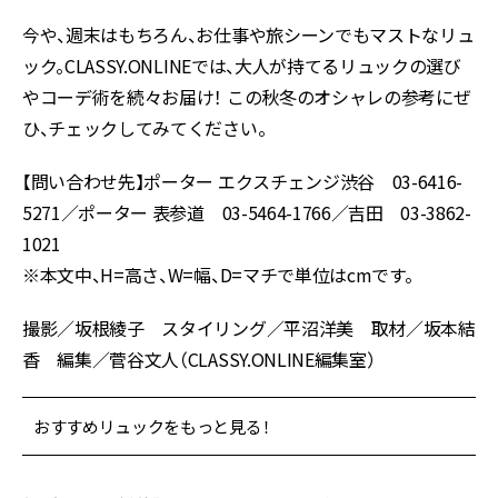
今や、週末はもちろん、お仕事や旅シーンでもマストなリュ
ック。CLASSY.ONLINEでは、大人が持てるリュックの選び
やコーデ術を続々お届け！ この秋冬のオシャレの参考にぜ
ひ、チェックしてみてください。
【問い合わせ先】ポーター エクスチェンジ渋谷 03-6416-
5271／ポーター 表参道 03-5464-1766／吉田 03-3862-
1021
※本文中、H=高さ、W=幅、D=マチで単位はcmです。
撮影／坂根綾子 スタイリング／平沼洋美 取材／坂本結
香 編集／菅谷文人（CLASSY.ONLINE編集室）
おすすめリュックをもっと見る！