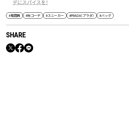
デにスパイスを！
#堀田茜
#秋コーデ
#スニーカー
#PRADA（プラダ）
#バッグ
SHARE
RECOMMEND
満員電車も外回りも快適！身軽になれるバッグ
＆スマホショルダー3選