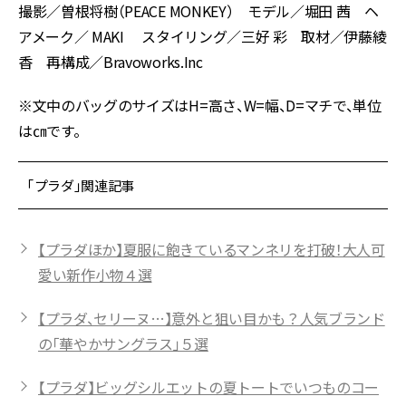
撮影／曽根将樹（PEACE MONKEY） モデル／堀田 茜 ヘ
アメーク／ MAKI スタイリング／三好 彩 取材／伊藤綾
香 再構成／Bravoworks.Inc
※文中のバッグのサイズはH=高さ、W=幅、D=マチで、単位
は㎝です。
「プラダ」関連記事
【プラダほか】夏服に飽きているマンネリを打破！大人可
愛い新作小物４選
【プラダ、セリーヌ…】意外と狙い目かも？人気ブランド
の「華やかサングラス」５選
【プラダ】ビッグシルエットの夏トートでいつものコー