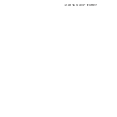
Recommended by
NEW ERA
彼と共有できちゃう定番ブランド。ハット￥6,050（ニューエラ）