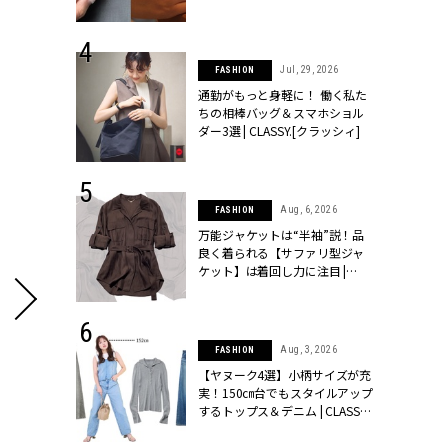
シィ]
 24, 2026
Jul, 29, 2026
FASHION
方３選】結婚
通勤がもっと身軽に！ 働く私た
“シンプル黒ワ
ちの相棒バッグ＆スマホショル
フ』で盛るのが
ダー3選 | CLASSY.[クラッシィ]
[クラッシィ]
 9, 2025
Aug, 6, 2026
FASHION
】ドレスに馴
万能ジャケットは“半袖”説！品
的な「サブバ
良く着られる【サファリ型ジャ
テプリマ、フェ
ケット】は着回し力に注目 |
SY.[クラッシ
CLASSY.[クラッシィ]
 14, 2026
Aug, 3, 2026
FASHION
ポーズで贈ら
【ヤヌーク4選】小柄サイズが充
じゃなくてネ
実！150㎝台でもスタイルアップ
LASSY.世代
するトップス＆デニム | CLASSY.
語 #15】 |
[クラッシィ]
ィ]