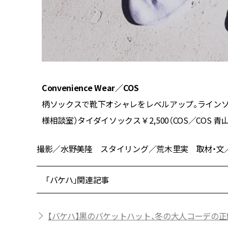
Convenience Wear／COS
マーサービ
柄ソックスで靴下オシャレをレベルアップ。ラインソ
様相談室）タイダイソックス￥2,500（COS／COS 青
撮影／水野美隆 スタイリング／荒木里実 取材・文／北山え
「バケハ」関連記事
【バケハ】黒のバケットハット、冬の大人コーデの