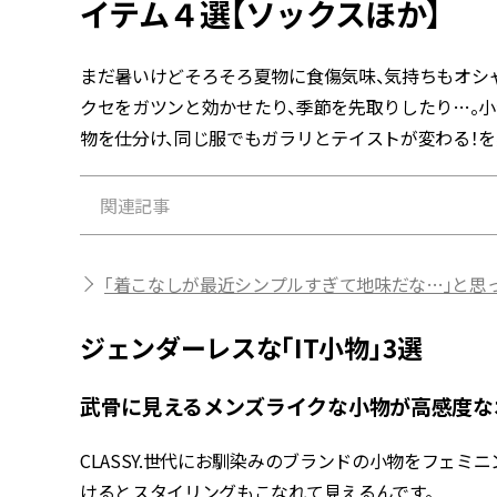
イテム４選【ソックスほか】
まだ暑いけどそろそろ夏物に食傷気味、気持ちもオシ
クセをガツンと効かせたり、季節を先取りしたり…。
物を仕分け、同じ服でもガラリとテイストが変わる！を
関連記事
「着こなしが最近シンプルすぎて地味だな…」と思っ
ジェンダーレスな「IT小物」3選
武骨に見えるメンズライクな小物が高感度な
CLASSY.世代にお馴染みのブランドの小物をフェミ
けるとスタイリングもこなれて見えるんです。