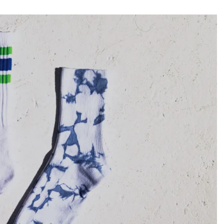
ィ]
Aug, 8, 2026
Mar,
BEAUTY
WEDDING
【シャネル】「ココ マドモアゼ
【トレンドの巻き
ル クラッシュ アプソリュ」の限
式ゲスト服の鉄板
定カフェが登場！世界観に没入
ンピ”は『スカー
できる体験型イベントが開催 |
正解！ | CLASSY.
CLASSY.[クラッシィ]
Aug, 5, 2026
Dec,
BEAUTY
WEDDING
忙しい毎日に「うるおいター
【結婚式お呼ばれ
ボ」を。新【SOFINA BASIC＋】
染む！上品で実用
のお手入れでうるおってなめら
ッグ」6選【アン
かな肌を目指す | CLASSY.[クラッ
イラー他】 | CLAS
シィ]
ィ]
Aug, 7, 2026
Apr,
BEAUTY
WEDDING
冷房・紫外線etc...「夏の隠れ乾
【ブルガリ】プロ
燥」を防ぐ【ベタつかない名品
れたのは、リング
クリーム】3選＜30代のベストコ
ックレスだった！【C
スメ＞ | CLASSY.[クラッシィ]
のブライダルリング物
CLASSY.[クラッシ