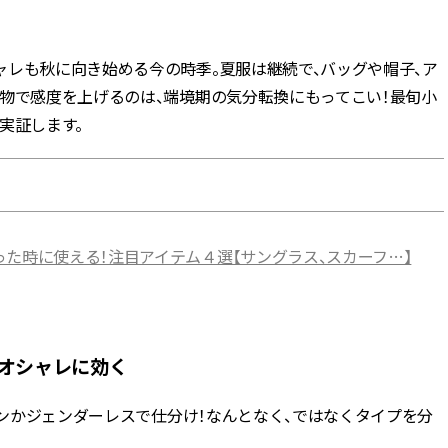
BEAUTY
ャレも秋に向き始める今の時季。夏服は継続で、バッグや帽子、ア
小物で感度を上げるのは、端境期の気分転換にもってこい！最旬小
Aug, 7, 2026
Aug,
BEAUTY
WEDDING
実証します。
【UV下地】酷暑に頼れる！
【結婚指輪】人気
2,000円台〜3,000円台の名品3選
ング22選｜20〜3
｜30代美容ライターが正直レビ
エピソードも | CLA
ュー | CLASSY.[クラッシィ]
ィ]
Aug, 6, 2026
Jun,
BEAUTY
WEDDING
た時に使える！注目アイテム４選【サングラス、スカーフ…】
【ヘアアクセ6選】手抜きに見え
【一生ものジュエ
ない！アラサーのまとめ髪が垢
存在感が際立つ！
抜ける「即戦力アクセ」たち |
「トゥギャザー」
CLASSY.[クラッシィ]
目 | CLASSY.[クラ
オシャレに効く
Sep, 25, 2025
Feb,
BEAUTY
WEDDING
マルジェラの“レプリカ”に新作
結婚式に黒ドレス
ニンかジェンダーレスで仕分け！なんとなく、ではなくタイプを分
も！注目度急上昇の『フレグラ
ばれで失敗しない
ンス』５選 | CLASSY.[クラッシ
ーを解説 | CLASS