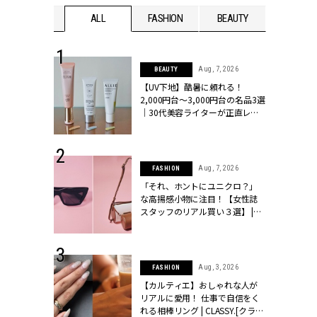
WEDDING
ALL
FASHION
BEAUTY
WEDDIN
 13, 2025
Aug, 7, 2026
BEAUTY
ブランドのリ
【UV下地】酷暑に頼れる！
0代カップルの
2,000円台〜3,000円台の名品3選
SSY.[クラッシ
｜30代美容ライターが正直レビ
ュー | CLASSY.[クラッシィ]
 30, 2026
Aug, 7, 2026
FASHION
リー】1つでも
「それ、ホントにユニクロ？」
ポメラートの
な高揚感小物に注目！【女性誌
シリーズに注
スタッフのリアル買い３選】 |
ッシィ]
CLASSY.[クラッシィ]
 16, 2026
Aug, 3, 2026
FASHION
はアリ？お呼
【カルティエ】おしゃれな人が
コーデ＆マナ
リアルに愛用！ 仕事で自信をく
Y.[クラッシィ]
れる相棒リング | CLASSY.[クラッ