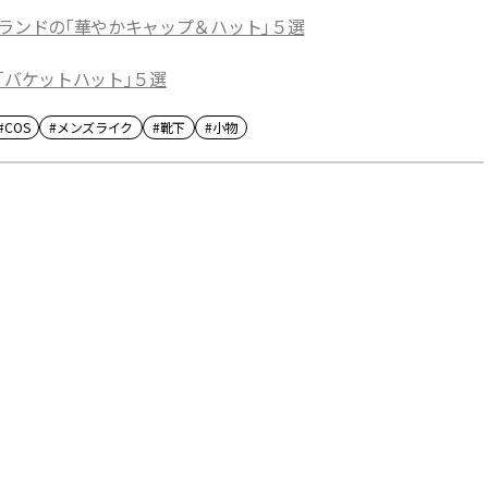
ランドの「華やかキャップ＆ハット」５選
「バケットハット」５選
#COS
#メンズライク
#靴下
#小物