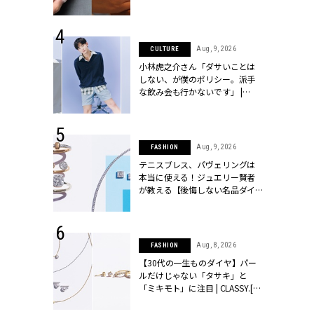
シィ]
 14, 2025
Aug, 9, 2026
CULTURE
25年秋の挙
小林虎之介さん「ダサいことは
をレポート＜
しない、が僕のポリシー。派手
像集＞ |
な飲み会も行かないです」 |
ィ]
CLASSY.[クラッシィ]
 13, 2025
Aug, 9, 2026
FASHION
ブランドのリ
テニスブレス、パヴェリングは
0代カップルの
本当に使える！ジュエリー賢者
SSY.[クラッシ
が教える【後悔しない名品ダイ
ヤ】３選 | CLASSY.[クラッシィ]
 27, 2026
Aug, 8, 2026
FASHION
届のプレゼン
【30代の一生ものダイヤ】パー
だけの指輪が
ルだけじゃない「タサキ」と
フェアを開
「ミキモト」に注目 | CLASSY.[ク
クラッシィ]
ラッシィ]