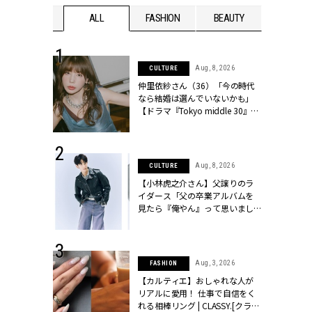
WEDDING
ALL
FASHION
BEAUTY
WEDDIN
 30, 2026
Aug, 8, 2026
CULTURE
リー】1つでも
仲里依紗さん（36）「今の時代
ポメラートの
なら結婚は選んでいないかも」
シリーズに注
【ドラマ『Tokyo middle 30』イ
ッシィ]
ンタビュー】 | CLASSY.[クラッシ
ィ]
 17, 2026
Aug, 8, 2026
CULTURE
ラグジュアリ
【小林虎之介さん】父譲りのラ
ルな『ブライ
イダース「父の卒業アルバムを
| CLASSY.
見たら『俺やん』って思いまし
た（笑）」 | CLASSY.[クラッシ
ィ]
 16, 2026
Aug, 3, 2026
FASHION
はアリ？お呼
【カルティエ】おしゃれな人が
コーデ＆マナ
リアルに愛用！ 仕事で自信をく
Y.[クラッシィ]
れる相棒リング | CLASSY.[クラッ