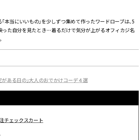
BEAUTY
「本当にいいもの」を少しずつ集めて作ったワードローブは、5
に映った自分を見たとき…着るだけで気分が上がるオフィカジ名
Aug, 8, 2026
Jun,
BEAUTY
WEDDING
。
【エルメス】初の本格リップケ
【一生ものジュエ
アコレクション誕生！憧れのア
存在感が際立つ！
イテムで唇をもっと美しく |
「トゥギャザー」
CLASSY.[クラッシィ]
目 | CLASSY.[クラ
Aug, 7, 2026
Mar,
BEAUTY
WEDDING
定がある日の」大人のおでかけコーデ４選
【UV下地】酷暑に頼れる！
【10万円台から】
2,000円台〜3,000円台の名品3選
ーでよりパーソナ
｜30代美容ライターが正直レビ
ダルジュエリー』４選 
ュー | CLASSY.[クラッシィ]
[クラッシィ]
Aug, 9, 2026
Feb,
AMS】別注チェックスカート
BEAUTY
WEDDING
【毛穴沼からの脱出】みんなが
結婚式に黒ドレス
リアルに行き着いた“アワード総
ばれで失敗しない
ト
なめ”の「神コスメ」３選 |
ーを解説 | CLASS