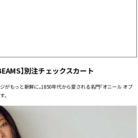
CLASSY.[クラッシィ]
Aug, 8, 2026
Dec,
BEAUTY
WEDDING
“盛りすぎない”がトレンド！
【堀田茜さん】20
【最旬マスカラ4選】さりげない
式・披露宴の全容
ボリュームと絶妙カラー |
CLASSY.独占取材画
CLASSY.[クラッシィ]
CLASSY.[クラッシ
Sep, 25, 2025
Aug,
BEAUTY
WEDDING
Luxe BEAMS】別注チェックスカート
マルジェラの“レプリカ”に新作
【結婚指輪】人気
も！注目度急上昇の『フレグラ
ング22選｜20〜3
ンス』５選 | CLASSY.[クラッシ
エピソードも | CLA
がもっと新鮮に。1850年代から愛される名門「オニール オブ
ィ]
ィ]
す。
Aug, 8, 2026
Jul,
BEAUTY
WEDDING
【シャネル】「ココ マドモアゼ
【ブルガリの婚姻
ル クラッシュ アプソリュ」の限
トも】世界に一つ
定カフェが登場！世界観に没入
作れるブライダル
できる体験型イベントが開催 |
催！ | CLASSY.[
CLASSY.[クラッシィ]