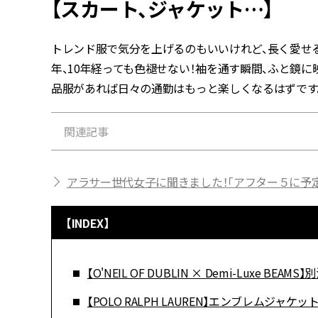
【スカート、ジャケット…】
トレンド服で気分を上げるのもいいけれど、長く愛せる
年、10年経っても色褪せない！袖を通す瞬間、ふと鏡
品服があれば日々の通勤はもっと楽しくなるはずです
関連記事
アラサー世代女子に聞きました！「アフター５に予
【INDEX】
【O'NEIL OF DUBLIN × Demi-Luxe BE
【POLO RALPH LAUREN】エンブレムジャケッ