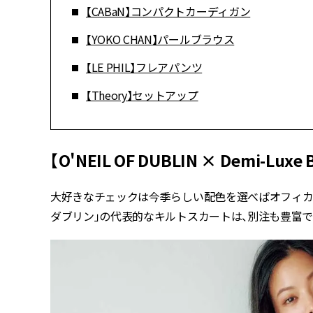
【CABaN】コンパクトカーディガン
【YOKO CHAN】パールブラウス
【LE PHIL】フレアパンツ
【Theory】セットアップ
【O'NEIL OF DUBLIN × Demi-
大好きなチェックは今季らしい配色を選べばオフィカジ
ダブリン」の代表的なキルトスカートは、別注も豊富で