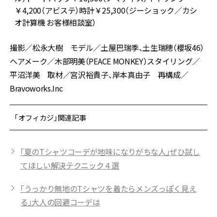
￥4,200（アビステ）時計￥25,300（ジーショック／カシ
オ計算機 お客様相談室）
撮影／松永大樹 モデル／土屋巴瑞季、土生瑞穂（櫻坂46）
ヘアメーク／木部明美（PEACE MONKEY）スタイリング／
平沼洋美 取材／宮沢裕貴子、岸本真由子 再構成／
Bravoworks.Inc
「オフィカジ」関連記事
「夏のTシャツコーデが地味になりがちな人」ぜひ試し
てほしい解決テクニック４選
「うっかり無地のTシャツを着たらメンズっぽく見え
る」大人の回避コーデは