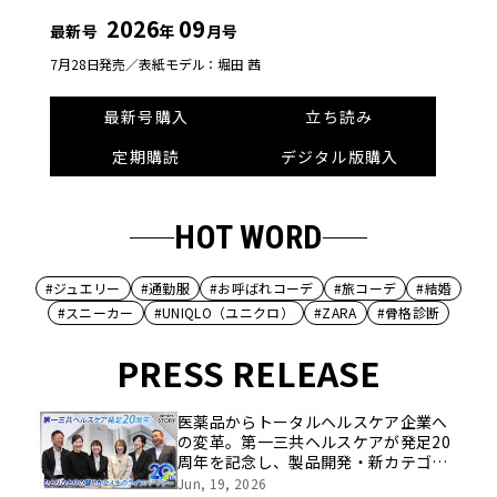
2026
09
最新号
年
月号
7月28日発売／
表紙モデル：堀田 茜
最新号購入
立ち読み
定期購読
デジタル版購入
HOT WORD
#ジュエリー
#通勤服
#お呼ばれコーデ
#旅コーデ
#結婚
#スニーカー
#UNIQLO（ユニクロ）
#ZARA
#骨格診断
PRESS RELEASE
医薬品からトータルヘルスケア企業へ
の変革。第一三共ヘルスケアが発足20
周年を記念し、製品開発・新カテゴリ
挑戦の舞台や旧社統合時のエピソード
Jun, 19, 2026