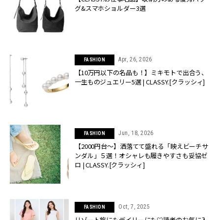
グ&スマホショルダー3選
Apr, 26, 2026
FASHION
【10万円以下の名品も！】ミキモトで出合う、
一生ものジュエリー5選 | CLASSY.[クラッシィ]
Jun, 18, 2026
FASHION
【2000円台〜】洒落てて盛れる「映えビーチサ
ンダル」５選！オシャレも履きやすさも妥協ゼ
ロ | CLASSY.[クラッシィ]
Oct, 7, 2025
FASHION
リゾート旅にもデイリーにも♡読者のお気に入