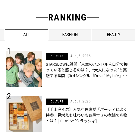
RANKING
ALL
FASHION
BEAUTY
Aug, 5, 2026
CULTURE
STARGLOWに質問「人生のハンドルを自分で握
っていると感じるのは？」“大️人になった”と実
感する瞬間【3rdシングル『Drivin' My Life』発
売】 | CLASSY.[クラッシィ]
Aug, 1, 2026
CULTURE
【手土産４選】人気料理家が「パーティによく
持参」見栄えも味わいもお墨付きの老舗の名物
とは？ | CLASSY.[クラッシィ]