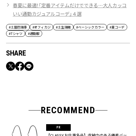
春夏に最適！「定番アイテムだけでできる…大人カッコ
いい通勤カジュアルコーデ」４選
#土屋巴瑞季
#オフィカジ
#土生瑞穂
#ベーシックカラー
#夏コーデ
#Tシャツ
#通勤服
SHARE
RECOMMEND
【CLASSY.お仕事名品】収納力のある優秀バッ