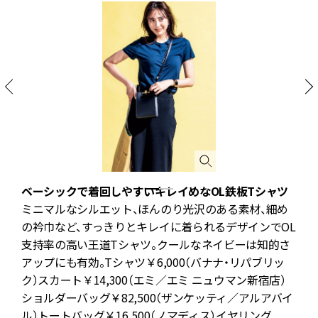
ベーシックで着回しやすいキレイめなOL鉄板Tシャツ
を
ミニマルなシルエット、ほんのり光沢のある素材、細め
の衿巾など、すっきりとキレイに着られるデザインでOL
支持率の高い王道Tシャツ。クールなネイビーは知的さ
ソ
アップにも有効。Tシャツ￥6,000（バナナ・リパブリッ
プ
ク）スカート￥14,300（エミ／エミ ニュウマン新宿店）
ス
ショルダーバッグ￥82,500（ザンケッティ／アルアバイ
ル）トートバッグ￥16,500（ノマディス）イヤリング