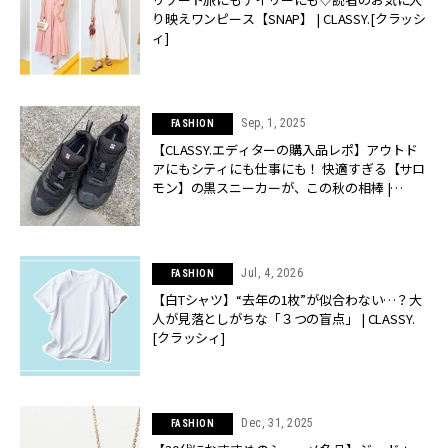
り映えワンピース【SNAP】 | CLASSY.[クラッシ
ィ]
Sep, 1, 2025
FASHION
【CLASSY.エディターの購入品レポ】アウトド
アにもシティにも仕事にも！ 快適すぎる【サロ
モン】の黒スニーカーが、この秋の相棒 |
CLASSY.[クラッシィ]
Jul, 4, 2026
FASHION
【白Tシャツ】“去年の1枚”が似合わない…？大
人が見落としがちな「３つの盲点」 | CLASSY.
[クラッシィ]
Dec, 31, 2025
FASHION