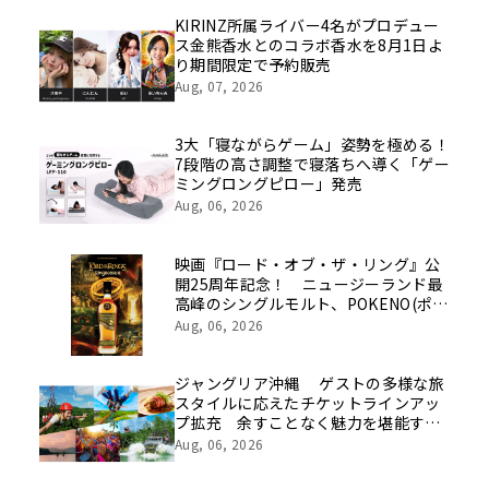
を社員の想いとともに振り返る特別映
像を公開！
KIRINZ所属ライバー4名がプロデュー
ス金熊香水とのコラボ香水を8月1日よ
り期間限定で予約販売
Aug, 07, 2026
3大「寝ながらゲーム」姿勢を極める！
7段階の高さ調整で寝落ちへ導く「ゲー
ミングロングピロー」発売
Aug, 06, 2026
映画『ロード・オブ・ザ・リング』公
開25周年記念！ ニュージーランド最
高峰のシングルモルト、POKENO(ポケ
ノ)より 数量限定ウイスキー「リング
Aug, 06, 2026
ベアラー」が誕生
ジャングリア沖縄 ゲストの多様な旅
スタイルに応えたチケットラインアッ
プ拡充 余すことなく魅力を堪能する
「ロイヤルチケット」新登場
Aug, 06, 2026