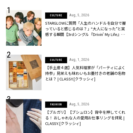
Aug, 5, 2026
CULTURE
STARGLOWに質問「人生のハンドルを自分で握
っていると感じるのは？」“大️人になった”と実
感する瞬間【3rdシングル『Drivin' My Life』発
売】 | CLASSY.[クラッシィ]
Aug, 1, 2026
CULTURE
【手土産４選】人気料理家が「パーティによく
持参」見栄えも味わいもお墨付きの老舗の名物
とは？ | CLASSY.[クラッシィ]
Aug, 5, 2026
FASHION
【ブルガリ】【ブシュロン】背中を押してくれ
る！ おしゃれな人の愛用お仕事リングを拝見 |
CLASSY.[クラッシィ]