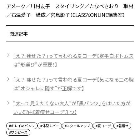
アメーク／川村友子 スタイリング／たなべさおり 取材
／石津愛子 構成／宮島彰子（CLASSY.ONLINE編集室）
関連記事
「え？ 痩せた？」って言われる夏コーデ【定番白ボトムス
は“形選び”が重要！】
「え？ 痩せた？」って言われる夏コーデ【気になる二の腕
は“オシャレに隠す”が正解です】
“太って見えたくない大人”が「黒パンツ」をはいた方が
いい理由【着痩せコーデ３つ】
#キレイめパンツ
#体型カバー
#スタイルアップ
#夏コーデ
#着痩せ
#ワンピース