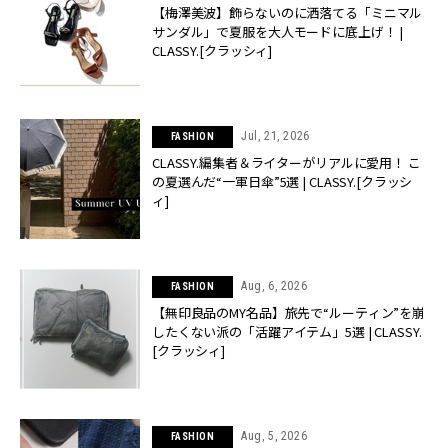
【梅澤美波】飾らないのに洒落てる「ミニマル
サンダル」で夏服を大人モードに底上げ！ |
CLASSY.[クラッシィ]
Jul, 21, 2026
FASHION
CLASSY.編集者＆ライターがリアルに愛用！ こ
の夏選んだ“一軍日傘”5選 | CLASSY.[クラッシ
ィ]
Aug, 6, 2026
FASHION
【無印良品のMY名品】旅先で“ルーティン”を崩
したくない派の「活躍アイテム」5選 | CLASSY.
[クラッシィ]
Aug, 5, 2026
FASHION