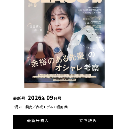
2026
09
最新号
年
月号
7月28日発売／
表紙モデル：堀田 茜
最新号購入
立ち読み