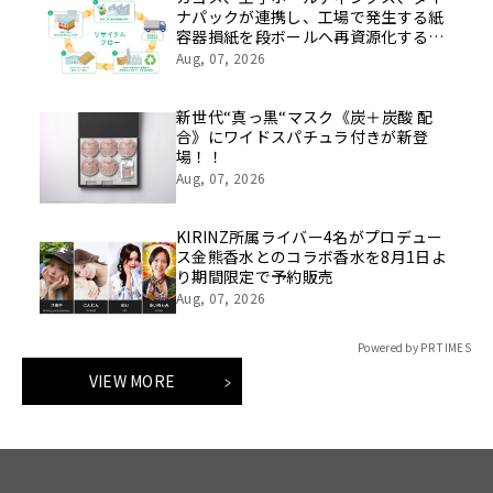
ナパックが連携し、工場で発生する紙
容器損紙を段ボールへ再資源化する実
証を開始
Aug, 07, 2026
新世代“真っ黒“マスク《炭＋炭酸 配
合》にワイドスパチュラ付きが新登
場！！
Aug, 07, 2026
KIRINZ所属ライバー4名がプロデュー
ス金熊香水とのコラボ香水を8月1日よ
り期間限定で予約販売
Aug, 07, 2026
Powered by PR TIMES
VIEW MORE