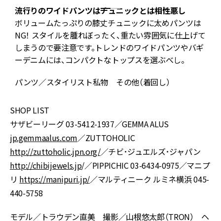
流行りのワイドパンツはチュニックとは相性悪し
ボリュームたっぷりの膝丈チュニックに太めパンツは
ア
NG！ スタイルを腫れぼったく、重たい雰囲気に仕上げて
しまうので要注意です。トレンドのワイドパンツやバギ
ーデニムには、コンパクトなトップスを選ぶべし。
パンツ／スタイリスト私物 その他（着回し）
SHOP LIST
サザビーリーグ 03-5412-1937／GEMMA ALUS
jp.gemmaalus.com
／ZUTTOHOLIC
http://zuttoholic.jpn.org/
／チビ･ジュエルズ･ジャパン
http://chibijewels.jp
/／PIPPICHIC 03-6434-0975／マニプ
リ
https://manipuri.jp/
／マルティニーク ルミネ横浜 045-
440-5758
モデル／トラウデン直美 撮影／山根悠太郎（TRON） ヘ