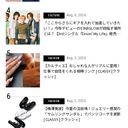
Aug, 6, 2026
CULTURE
「ここからさらにギアを入れて加速していきた
い！」今年デビューのSTARGLOWが目指す場所
とは？【3rdシングル『Drivin' My Life』発売】 |
CLASSY.[クラッシィ]
Aug, 3, 2026
FASHION
【カルティエ】おしゃれな人がリアルに愛用！
仕事で自信をくれる相棒リング | CLASSY.[クラ
ッシィ]
Aug, 2, 2026
FASHION
【梅澤美波】今夏の注目株！ジュエリー感覚の
「サムリングサンダル」でパンツコーデを更新
| CLASSY.[クラッシィ]