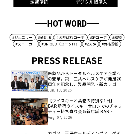
定期購読
デジタル版購入
HOT WORD
#ジュエリー
#通勤服
#お呼ばれコーデ
#旅コーデ
#結婚
#スニーカー
#UNIQLO（ユニクロ）
#ZARA
#骨格診断
PRESS RELEASE
医薬品からトータルヘルスケア企業へ
の変革。第一三共ヘルスケアが発足20
周年を記念し、製品開発・新カテゴリ
挑戦の舞台や旧社統合時のエピソード
Jun, 19, 2026
を社員の想いとともに振り返る特別映
像を公開！
【ウイスキーと葉巻の特別な1日】
BAR 新宿ウイスキーサロンでのチャリ
ティー持ち寄り会＆新店舗 BAR
LASTWORD でのシガー初心者歓迎ペ
Aug, 07, 2026
アリング会を8月22日に開催
カゴメ、王子ホールディングス、ダイ