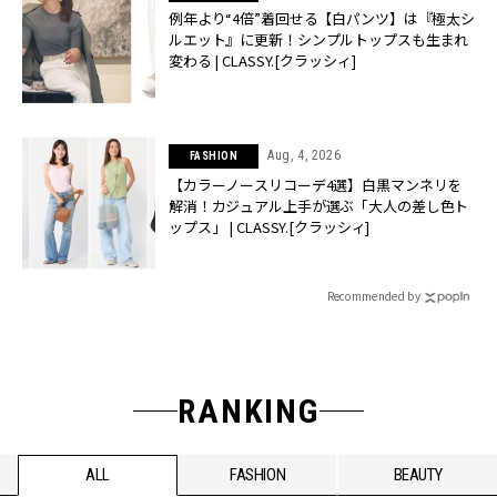
例年より“4倍”着回せる【白パンツ】は『極太シ
ルエット』に更新！シンプルトップスも生まれ
変わる | CLASSY.[クラッシィ]
Aug, 4, 2026
FASHION
【カラーノースリコーデ4選】白黒マンネリを
解消！カジュアル上手が選ぶ「大人の差し色ト
ップス」 | CLASSY.[クラッシィ]
Recommended by
RANKING
ALL
FASHION
BEAUTY