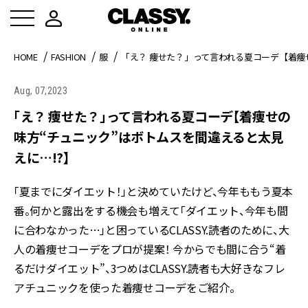
HOME
FASHION
服
「え？ 痩せた？」って言われる夏コーデ【着痩
Aug, 07,2023
「え？ 痩せた？」って言われる夏コーデ【着痩せの
味方“チュニック”はボトムスを間違えると太見
えに…!?】
「夏までにダイエット！」と決めていたけど、今年ももう夏本
番。何かと露出をする機会も増えて「ダイエット、今年も間
に合わなかった…」と困っているCLASSY.読者のために、大
人の着痩せコーデをプロが提案！ 今からでも間に合う“着
るだけダイエット”、3つめはCLASSY.読者も大好きなフレ
アチュニックを使った着痩せコーデをご紹介。