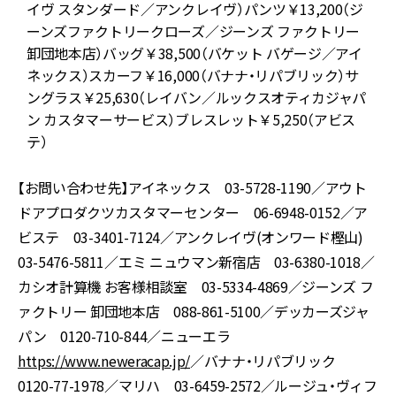
イヴ スタンダード／アンクレイヴ）パンツ￥13,200（ジ
ーンズファクトリークローズ／ジーンズ ファクトリー
／
卸団地本店）バッグ￥38,500（バケット バゲージ／アイ
ネックス）スカーフ￥16,000（バナナ・リパブリック）サ
ングラス￥25,630（レイバン／ルックスオティカジャパ
ン カスタマーサービス）ブレスレット￥5,250（アビス
テ）
【お問い合わせ先】アイネックス 03-5728-1190／アウト
ドアプロダクツカスタマーセンター 06-6948-0152／ア
ビステ 03-3401-7124／アンクレイヴ(オンワード樫山)
03-5476-5811／エミ ニュウマン新宿店 03-6380-1018／
カシオ計算機 お客様相談室 03-5334-4869／ジーンズ フ
ァクトリー 卸団地本店 088-861-5100／デッカーズジャ
パン 0120-710-844／ニューエラ
https://www.neweracap.jp/
／バナナ・リパブリック
0120-77-1978／マリハ 03-6459-2572／ルージュ・ヴィフ