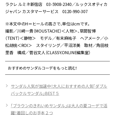
ラクレ ルミネ新宿店 03-5908-2340／ルックスオティカ
ジャパン カスタマーサービス 0120-990-307
※本文中のH＝ヒールの高さで、単位はcmです。
撮影／川﨑一貴（MOUSTACHE）＜人物＞、草間智博
（TENT）＜静物＞ モデル／有末麻祐子 ヘアメーク／小
松胡桃＜ROI＞ スタイリング／平沼洋美 取材／角田枝
里香 構成／菅谷文人（CLASSY.ONLINE編集室）
おすすめのサンダルコーデをもっと読む！
サンダル人気が加速中！大人におすすめの人気「ダブル
バックルサンダル」BEST５
「ブラウンのきれいめサンダル」は大人の夏コーデで活
躍！着回しのお手本２つ