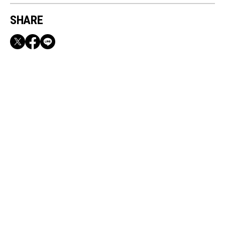
SHARE
RECOMMEND
満員電車も外回りも快適！身軽になれるバッグ
＆スマホショルダー3選
Jul, 5, 2026
FASHION