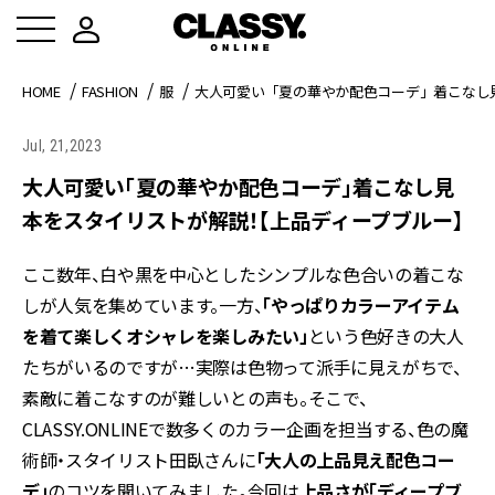
HOME
FASHION
服
大人可愛い「夏の華やか配色コーデ」着こなし
Jul, 21,2023
大人可愛い「夏の華やか配色コーデ」着こなし見
本をスタイリストが解説！【上品ディープブルー】
ここ数年、白や黒を中心としたシンプルな色合いの着こな
しが人気を集めています。一方、
「やっぱりカラーアイテム
を着て楽しくオシャレを楽しみたい」
という色好きの大人
たちがいるのですが…実際は色物って派手に見えがちで、
素敵に着こなすのが難しいとの声も。そこで、
CLASSY.ONLINEで数多くのカラー企画を担当する、色の魔
術師・スタイリスト田臥さんに
「大人の上品見え配色コー
デ」
のコツを聞いてみました。今回は
上品さが「ディープブ