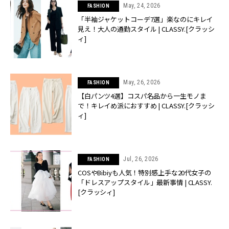
May, 24, 2026
FASHION
「半袖ジャケットコーデ7選」楽なのにキレイ
見え！大人の通勤スタイル | CLASSY.[クラッシ
ィ]
May, 26, 2026
FASHION
【白パンツ4選】コスパ名品から一生モノま
で！キレイめ派におすすめ | CLASSY.[クラッシ
ィ]
Jul, 26, 2026
FASHION
COSやBibiyも人気！特別感上手な20代女子の
「ドレスアップスタイル」最新事情 | CLASSY.
[クラッシィ]