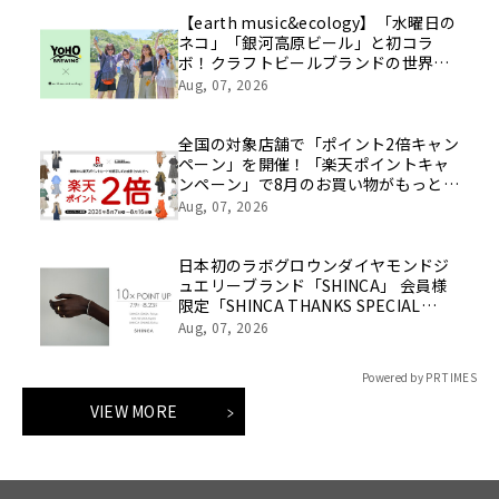
【earth music&ecology】「水曜日の
ネコ」「銀河高原ビール」と初コラ
ボ！クラフトビールブランドの世界観
を表現したアイテムが8月8日(土)発売
Aug, 07, 2026
全国の対象店舗で「ポイント2倍キャン
ペーン」を開催！「楽天ポイントキャ
ンペーン」で8月のお買い物がもっとお
得に！
Aug, 07, 2026
日本初のラボグロウンダイヤモンドジ
ュエリーブランド「SHINCA」 会員様
限定「SHINCA THANKS SPECIAL
2026 SUMMER ポイントアップキャン
Aug, 07, 2026
ペーン」好評開催中
Powered by PR TIMES
VIEW MORE