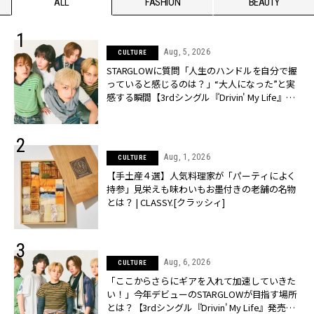
ALL
FASHION
BEAUTY
Aug, 5, 2026
CULTURE
STARGLOWに質問「人生のハンドルを自分で握
っていると感じるのは？」“大️人になった”と実
感する瞬間【3rdシングル『Drivin' My Life』発
売】 | CLASSY.[クラッシィ]
Aug, 1, 2026
CULTURE
【手土産４選】人気料理家が「パーティによく
持参」見栄えも味わいもお墨付きの老舗の名物
とは？ | CLASSY.[クラッシィ]
Aug, 6, 2026
CULTURE
「ここからさらにギアを入れて加速していきた
い！」今年デビューのSTARGLOWが目指す場所
とは？【3rdシングル『Drivin' My Life』発売】 |