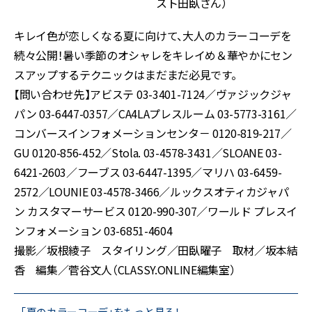
スト田臥さん）
キレイ色が恋しくなる夏に向けて、大人のカラーコーデを
続々公開！暑い季節のオシャレをキレイめ＆華やかにセン
スアップするテクニックはまだまだ必見です。
【問い合わせ先】アビステ 03-3401-7124／ヴァジックジャ
パン 03-6447-0357／CA4LAプレスルーム 03-5773-3161／
コンバースインフォメーションセンタ－ 0120-819-217／
GU 0120-856-452／Stola. 03-4578-3431／SLOANE 03-
6421-2603／フーブス 03-6447-1395／マリハ 03-6459-
2572／LOUNIE 03-4578-3466／ルックスオティカジャパ
ン カスタマーサービス 0120-990-307／ワールド プレスイ
ンフォメーション 03-6851-4604
撮影／坂根綾子 スタイリング／田臥曜子 取材／坂本結
香 編集／菅谷文人（CLASSY.ONLINE編集室）
「夏のカラーコーデ」をもっと見る！