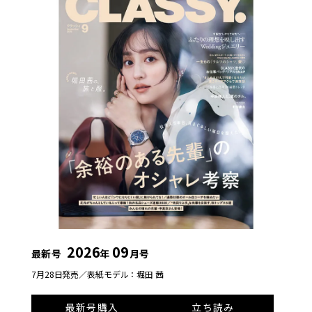
2026
09
最新号
年
月号
7月28日発売／
表紙モデル：堀田 茜
最新号購入
立ち読み