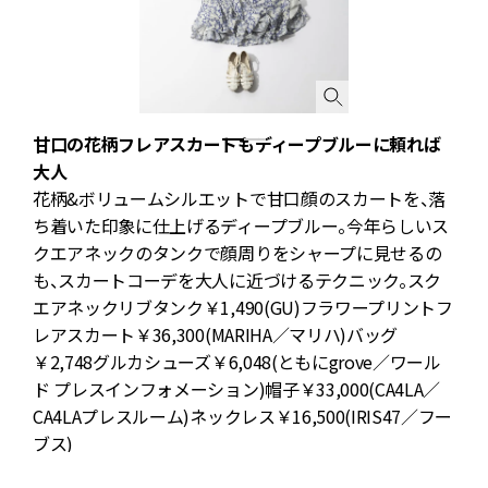
甘口の花柄フレアスカートもディープブルーに頼れば
大人
代
花柄&ボリュームシルエットで甘口顔のスカートを、落
シ
ち着いた印象に仕上げるディープブルー。今年らしいス
クエアネックのタンクで顔周りをシャープに見せるの
ネ
も、スカートコーデを大人に近づけるテクニック。スク
ヴ
エアネックリブタンク￥1,490(GU)フラワープリントフ
コ
レアスカート￥36,300(MARIHA／マリハ)バッグ
￥2,748グルカシューズ￥6,048(ともにgrove／ワール
ャ
ド プレスインフォメーション)帽子￥33,000(CA4LA／
CA4LAプレスルーム)ネックレス￥16,500(IRIS47／フー
ブス)