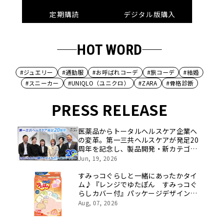
定期購読
デジタル版購入
HOT WORD
#ジュエリー
#通勤服
#お呼ばれコーデ
#旅コーデ
#結婚
#スニーカー
#UNIQLO（ユニクロ）
#ZARA
#骨格診断
PRESS RELEASE
医薬品からトータルヘルスケア企業へ
の変革。第一三共ヘルスケアが発足20
周年を記念し、製品開発・新カテゴリ
挑戦の舞台や旧社統合時のエピソード
Jun, 19, 2026
を社員の想いとともに振り返る特別映
像を公開！
すみっコぐらしと一緒にあったかタイ
ム♪『レンジでゆたぽん すみっコぐ
らしカバー付』パッケージデザインリ
ニューアル
Aug, 07, 2026