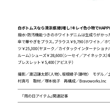
白ボトムスなら清涼感3割増し！キレイ色小物でHAPP
撥水・防汚機能つきのホワイトデニムは生成りがかっ
傘で華やぎをプラス。ブラウス￥9,790（ホワイト／
ツ￥25,300（ヤヌーク／カイタックインターナショナ
ルーム）シューズ￥28,600（シーセイ／アイネックス）傘
ブレスレット￥5,400（アビステ）
撮影／渡辺謙太郎〈人物〉、坂根綾子〈静物〉 モデル／
村真弓 取材／塚本桃子 再構成／Bravoworks.Inc
「雨の日アイテム」関連記事