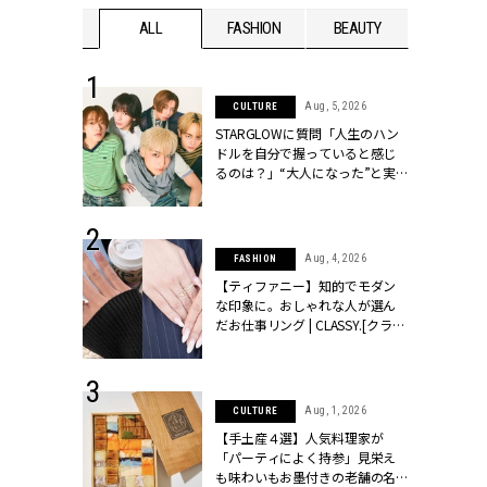
WEDDING
ALL
FASHION
BEAUTY
WEDDIN
 16, 2026
Aug, 5, 2026
CULTURE
はアリ？お呼
STARGLOWに質問「人生のハン
コーデ＆マナ
ドルを自分で握っていると感じ
Y.[クラッシィ]
るのは？」“大️人になった”と実
感する瞬間【3rdシングル
『Drivin' My Life』発売】 |
CLASSY.[クラッシィ]
 13, 2025
Aug, 4, 2026
FASHION
ブランドのリ
【ティファニー】知的でモダン
0代カップルの
な印象に。おしゃれな人が選ん
SSY.[クラッシ
だお仕事リング | CLASSY.[クラッ
シィ]
 30, 2026
Aug, 1, 2026
CULTURE
リー】1つでも
【手土産４選】人気料理家が
ポメラートの
「パーティによく持参」見栄え
シリーズに注
も味わいもお墨付きの老舗の名