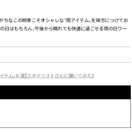
BEAUTY
がちなこの時季こそオシャレな〝雨アイテム〟を味方につけてお
の日はもちろん、午後から晴れても快適に過ごせる雨の日ワー
Aug, 5, 2026
Feb,
BEAUTY
WEDDING
ユニクロ名品も！日焼け対策ガ
結婚式に黒ドレス
チ勢の「ないと無理」なアイテ
ばれで失敗しない
ムハック7選 | CLASSY.[クラッシ
ーを解説 | CLASS
ィ]
Aug, 5, 2026
Aug,
BEAUTY
WEDDING
イテム」６選【スタイリストさんに聞いてみた】
夏の深刻なくすみ・色ムラにア
【結婚指輪】人気
プローチ！【透明感を底上げ】
ング22選｜20〜3
神コスメ３選 | CLASSY.[クラッシ
エピソードも | CLA
ィ]
ィ]
Nov, 17, 2025
Jun,
BEAUTY
WEDDING
【落ちない名品リップ10選】塗
【一生ものジュエ
り直しできない・皮むけしやす
存在感が際立つ！
いetc.悩みをクリア | CLASSY.[ク
「トゥギャザー」