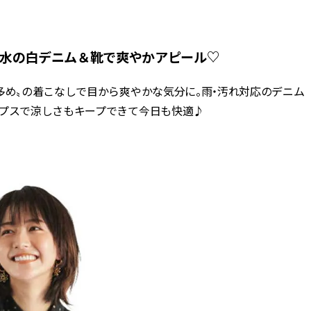
ラッシィ]
目 | CLASSY.[クラ
Aug, 5, 2026
Dec,
BEAUTY
WEDDING
撥水の白デニム＆靴で爽やかアピール♡
忙しい毎日に「うるおいター
【結婚式のお呼ば
ボ」を。新【SOFINA BASIC＋】
事情】アンテプリマ、
多め〟の着こなしで目から爽やかな気分に。雨・汚れ対応のデニム
のお手入れでうるおってなめら
「小さくても収納
かな肌を目指す | CLASSY.[クラッ
件！ | CLASSY.[
ップスで涼しさもキープできて今日も快適♪
シィ]
Aug, 4, 2026
May,
BEAUTY
WEDDING
【猛暑ダメージ】はまずリセッ
【カルティエ、ブ
ト！30代の夏枯れ肌を救う「先
ーメ】おしゃれな
回りエイジングケア」美容液3選
約指輪＆結婚指輪を
| CLASSY.[クラッシィ]
CLASSY.[クラッシ
Jul, 13, 2026
Mar,
BEAUTY
WEDDING
朝の“寝ぐせ直し”はもういらな
【ティファニー】
い！夜に仕込む「ヘアケア家
び目”モチーフの
電」3選 | CLASSY.[クラッシィ]
本命 | CLASSY.[