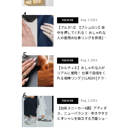
ッシィ]
物とは？ | CLASSY.[クラッシィ]
 24, 2025
Aug, 5, 2026
FASHION
れバッグ最新
【ブルガリ】【ブシュロン】背
プラダetc.
中を押してくれる！ おしゃれな
力あり」が条
人の愛用お仕事リングを拝見 |
クラッシィ]
CLASSY.[クラッシィ]
 20, 2026
Aug, 3, 2026
FASHION
シュロン、ショ
【カルティエ】おしゃれな人が
人が選んだ婚
リアルに愛用！ 仕事で自信をく
公開 |
れる相棒リング | CLASSY.[クラッ
ィ]
シィ]
 28, 2026
Aug, 5, 2026
FASHION
結婚指輪は“結
【白系スニーカー4選】アディダ
最愛リングが大
ス、ニューバランス…歩きやすさ
クラッシィ]
とオシャレを両立する万能シュ
ーズ | CLASSY.[クラッシィ]