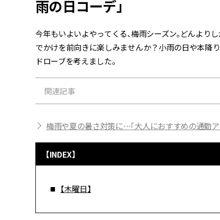
雨の日コーデ」
今年もいよいよやってくる、梅雨シーズン。どんよりし
でかけを前向きに楽しみませんか？小雨の日や本降り
ドローブを考えました。
関連記事
梅雨や夏の暑さ対策に…「大人におすすめの通勤ア
【INDEX】
【木曜日】