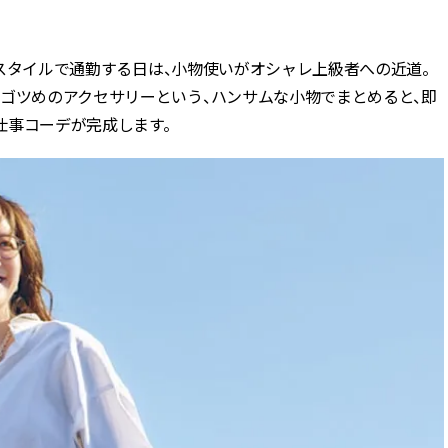
BEAUTY
プルスタイルで通勤する日は、小物使いがオシャレ上級者への近道。
、ゴツめのアクセサリーという、ハンサムな小物でまとめると、即
Aug, 7, 2026
Jun,
BEAUTY
WEDDING
仕事コーデが完成します。
【UV下地】酷暑に頼れる！
【一生ものジュエ
2,000円台〜3,000円台の名品3選
存在感が際立つ！
｜30代美容ライターが正直レビ
「トゥギャザー」
ュー | CLASSY.[クラッシィ]
目 | CLASSY.[クラ
Sep, 25, 2025
Feb,
BEAUTY
WEDDING
マルジェラの“レプリカ”に新作
結婚式に黒ドレス
も！注目度急上昇の『フレグラ
ばれで失敗しない
ンス』５選 | CLASSY.[クラッシ
ーを解説 | CLASS
ィ]
Aug, 8, 2026
Aug,
BEAUTY
WEDDING
【シャネル】「ココ マドモアゼ
【結婚指輪】人気
ル クラッシュ アプソリュ」の限
ング22選｜20〜3
定カフェが登場！世界観に没入
エピソードも | CLA