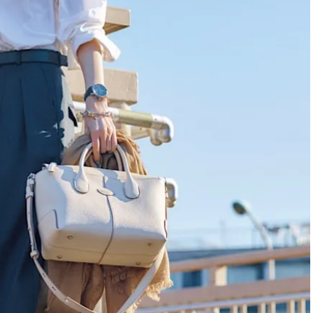
できる体験型イベントが開催 |
ィ]
CLASSY.[クラッシィ]
Aug, 6, 2026
Mar,
BEAUTY
WEDDING
【ヘアアクセ6選】手抜きに見え
【トレンドの巻き
ない！アラサーのまとめ髪が垢
式ゲスト服の鉄板
抜ける「即戦力アクセ」たち |
ンピ”は『スカー
CLASSY.[クラッシィ]
正解！ | CLASSY.
Aug, 5, 2026
Dec,
BEAUTY
WEDDING
忙しい毎日に「うるおいター
【結婚式お呼ばれ
ボ」を。新【SOFINA BASIC＋】
染む！上品で実用
のお手入れでうるおってなめら
ッグ」6選【アン
かな肌を目指す | CLASSY.[クラッ
イラー他】 | CLAS
シィ]
ィ]
Aug, 8, 2026
Aug,
BEAUTY
WEDDING
“盛りすぎない”がトレンド！
20万円台〜【カル
【最旬マスカラ4選】さりげない
ング４選】ラブ、トリ
ボリュームと絶妙カラー |
を『マリッジ』に
CLASSY.[クラッシィ]
ます！ | CLASSY.