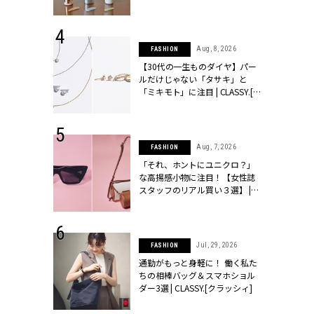
ュー | CLASSY.[クラッシィ]
 24, 2026
Aug, 8, 2026
FASHION
方３選】結婚
【30代の一生ものダイヤ】パー
“シンプル黒ワ
ルだけじゃない「タサキ」と
フ』で盛るのが
「ミキモト」に注目 | CLASSY.[ク
[クラッシィ]
ラッシィ]
 9, 2025
Aug, 7, 2026
FASHION
】ドレスに馴
「それ、ホントにユニクロ？」
的な「サブバ
な高揚感小物に注目！【女性誌
テプリマ、フェ
スタッフのリアル買い３選】 |
SY.[クラッシ
CLASSY.[クラッシィ]
 18, 2025
Jul, 29, 2026
FASHION
ティエ人気リ
通勤がもっと身軽に！ 働く私た
ニティetc.
ちの相棒バッグ＆スマホショル
選ぶ人増えて
ダー3選 | CLASSY.[クラッシィ]
[クラッシィ]