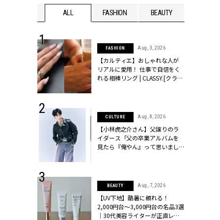
WEDDING
ALL
FASHION
BEAUTY
WEDDIN
 30, 2026
Aug, 3, 2026
FASHION
リー】1つでも
【カルティエ】おしゃれな人が
ポメラートの
リアルに愛用！ 仕事で自信をく
シリーズに注
れる相棒リング | CLASSY.[クラッ
ッシィ]
シィ]
 16, 2026
Aug, 8, 2026
CULTURE
はアリ？お呼
【小林虎之介さん】父譲りのラ
コーデ＆マナ
イダース「父の卒業アルバムを
Y.[クラッシィ]
見たら『俺やん』って思いまし
た（笑）」 | CLASSY.[クラッシ
ィ]
 13, 2025
Aug, 7, 2026
BEAUTY
ブランドのリ
【UV下地】酷暑に頼れる！
0代カップルの
2,000円台〜3,000円台の名品3選
SSY.[クラッシ
｜30代美容ライターが正直レビ