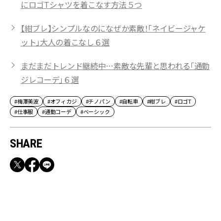
にロゴTシャツを着こなす方法５つ
【紺ブレ】シンプルなのになぜか素敵！「ネイビージャケ
ット」大人の着こなし６選
まだまだトレンド継続中…素敵な先輩と思われる「通勤
ジレコーデ」６選
#梅澤美波
#オフィカジ
#チノパン
#自転車
#紺ブレ
#ロゴT
#仕事服
#通勤コーデ
#ベーシック
SHARE