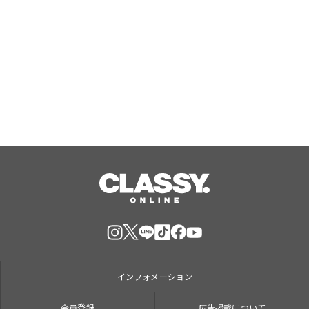
ジャングリア沖縄 ゲストの多様な旅
スタイルに応えたチケットラインアッ
プ拡充 余すことなく魅力を堪能する
「ロイヤルチケット」新登場
Aug, 06, 2026
インフォメーション
会員登録
広告掲載について