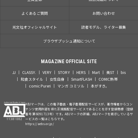
よくあるご質問
お問い合わせ
光文社オフィシャルサイト
読者モデル、ライター募集
ブラウザプッシュ通知について
MAGAZINE OFFICIAL SITE
JJ
CLASSY.
VERY
STORY
HERS
Mart
美ST
bis
和食スタイル
女性自身
SmartFLASH
COMIC熱帯
comic Pureri
マンガ コミソル
本がすき。
ABJマークは、この電子書店・電子書籍配信サービスが、著作権者からコン
テンツ使用許諾を得た正規版配信サービスであることを示す登録商標（登録
番号 第6091713号）です。ABJマークの詳細、ABJマークを掲示しているサ
ービスの一覧はこちらです。
https://aebs.or.jp/