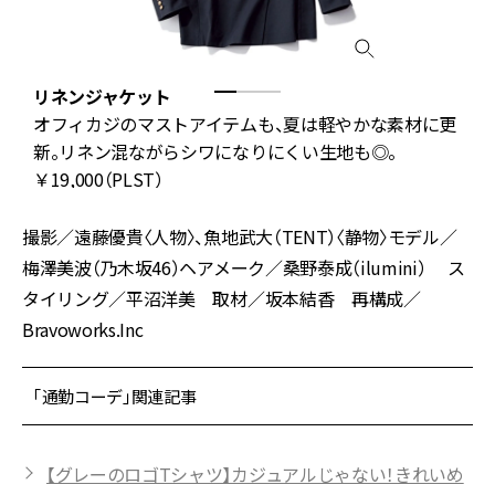
リネンジャケット
ク
オフィカジのマストアイテムも、夏は軽やかな素材に更
デ
新。リネン混ながらシワになりにくい生地も◎。
￥19,000（PLST）
撮影／遠藤優貴〈人物〉、魚地武大（TENT）〈静物〉モデル／
梅澤美波（乃木坂46）ヘアメーク／桑野泰成（ilumini） ス
タイリング／平沼洋美 取材／坂本結香 再構成／
Bravoworks.Inc
「通勤コーデ」関連記事
【グレーのロゴTシャツ】カジュアルじゃない！きれいめ