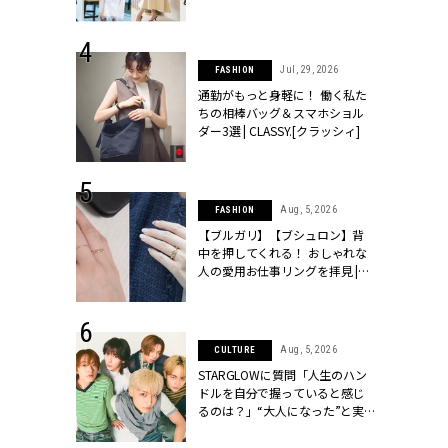
ッシィ]
こなし」 | CLASSY.[クラッシィ]
 24, 2026
Jul, 29, 2026
FASHION
方３選】結婚
通勤がもっと身軽に！ 働く私た
“シンプル黒ワ
ちの相棒バッグ＆スマホショル
フ』で盛るのが
ダー3選 | CLASSY.[クラッシィ]
[クラッシィ]
 18, 2025
Aug, 5, 2026
FASHION
ティエ人気リ
【ブルガリ】【ブシュロン】背
ニティetc.
中を押してくれる！ おしゃれな
選ぶ人増えて
人の愛用お仕事リングを拝見 |
[クラッシィ]
CLASSY.[クラッシィ]
 4, 2025
Aug, 5, 2026
CULTURE
急上昇【ブシ
STARGLOWに質問「人生のハン
イダルリン
ドルを自分で握っていると感じ
やすい！ |
るのは？」“大️人になった”と実
ィ]
感する瞬間【3rdシングル
『Drivin' My Life』発売】 |