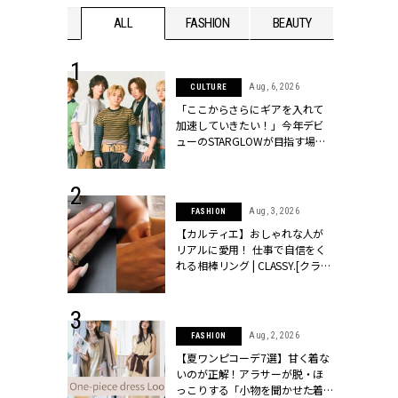
WEDDING
ALL
FASHION
BEAUTY
WEDDIN
 16, 2026
Aug, 6, 2026
CULTURE
はアリ？お呼
「ここからさらにギアを入れて
コーデ＆マナ
加速していきたい！」今年デビ
Y.[クラッシィ]
ューのSTARGLOWが目指す場所
とは？【3rdシングル『Drivin' My
Life』発売】 | CLASSY.[クラッシ
ィ]
 13, 2025
Aug, 3, 2026
FASHION
ブランドのリ
【カルティエ】おしゃれな人が
0代カップルの
リアルに愛用！ 仕事で自信をく
SSY.[クラッシ
れる相棒リング | CLASSY.[クラッ
シィ]
 30, 2026
Aug, 2, 2026
FASHION
リー】1つでも
【夏ワンピコーデ7選】甘く着な
ポメラートの
いのが正解！アラサーが脱・ほ
シリーズに注
っこりする「小物を聞かせた着