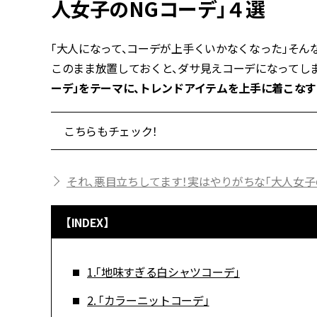
人女子のNGコーデ」４選
「大人になって、コーデが上手くいかなくなった」そん
このまま放置しておくと、ダサ見えコーデになってし
ーデ」をテーマに、トレンドアイテムを上手に着こな
こちらもチェック！
それ、悪目立ちしてます！実はやりがちな「大人女子
【INDEX】
1.「地味すぎる白シャツコーデ」
2. 「カラーニットコーデ」