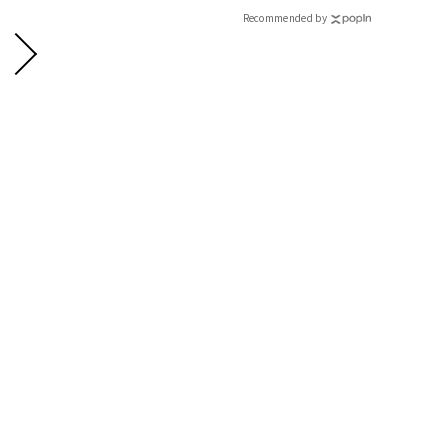
CLASSY.[クラッシィ]
Recommended by
アイテム選びのポイントをチェック！
・1枚で華やかに着映える甘盛りデザイン
・今っぽくて重ね着もしやすいバンドカラー