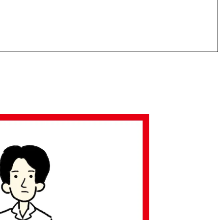
かな肌を目指す | CLASSY.[クラッ
目 | CLASSY.[クラ
シィ]
Aug, 7, 2026
Mar,
BEAUTY
WEDDING
冷房・紫外線etc...「夏の隠れ乾
【トレンドの巻き
燥」を防ぐ【ベタつかない名品
式ゲスト服の鉄板
クリーム】3選＜30代のベストコ
ンピ”は『スカー
スメ＞ | CLASSY.[クラッシィ]
正解！ | CLASSY.
Nov, 17, 2025
Aug,
BEAUTY
WEDDING
【落ちない名品リップ10選】塗
20万円台〜【カル
り直しできない・皮むけしやす
ング４選】ラブ、トリ
いetc.悩みをクリア | CLASSY.[ク
を『マリッジ』に
ラッシィ]
ます！ | CLASSY.
Aug, 5, 2026
Sep,
BEAUTY
WEDDING
夏の深刻なくすみ・色ムラにア
“キャトル”で人気
プローチ！【透明感を底上げ】
ュロン】の『ブラ
神コスメ３選 | CLASSY.[クラッシ
グ』は普段使いもし
ィ]
CLASSY.[クラッシ