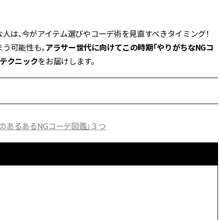
BEAUTY
な人は、今がアイテム選びやコーデ術を見直すべきタイミング！
まう可能性も。
アラサー世代に向けてこの時期「やりがちなNGコ
Aug, 7, 2026
Feb,
BEAUTY
WEDDING
すテクニック
をお届けします。
【UV下地】酷暑に頼れる！
結婚式に黒ドレス
2,000円台〜3,000円台の名品3選
ばれで失敗しない
｜30代美容ライターが正直レビ
ーを解説 | CLASS
ュー | CLASSY.[クラッシィ]
Aug, 6, 2026
Aug,
BEAUTY
WEDDING
のあるあるNGコーデ図鑑」３つ
【ヘアアクセ6選】手抜きに見え
【結婚指輪】人気
ない！アラサーのまとめ髪が垢
ング22選｜20〜3
抜ける「即戦力アクセ」たち |
エピソードも | CLA
CLASSY.[クラッシィ]
ィ]
Aug, 5, 2026
Jun,
BEAUTY
WEDDING
忙しい毎日に「うるおいター
【一生ものジュエ
ボ」を。新【SOFINA BASIC＋】
存在感が際立つ！
のお手入れでうるおってなめら
「トゥギャザー」