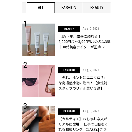
WEDDING
ALL
FASHION
BEAUTY
WEDDIN
 13, 2025
Aug, 7, 2026
BEAUTY
ブランドのリ
【UV下地】酷暑に頼れる！
0代カップルの
2,000円台〜3,000円台の名品3選
SSY.[クラッシ
｜30代美容ライターが正直レビ
ュー | CLASSY.[クラッシィ]
 30, 2026
Aug, 7, 2026
FASHION
リー】1つでも
「それ、ホントにユニクロ？」
ポメラートの
な高揚感小物に注目！【女性誌
シリーズに注
スタッフのリアル買い３選】 |
ッシィ]
CLASSY.[クラッシィ]
 16, 2026
Aug, 3, 2026
FASHION
はアリ？お呼
【カルティエ】おしゃれな人が
コーデ＆マナ
リアルに愛用！ 仕事で自信をく
Y.[クラッシィ]
れる相棒リング | CLASSY.[クラッ