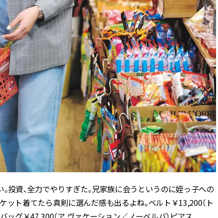
い。投資、全力でやりすぎた。兄家族に会うというのに姪っ子への
ット着てたら真剣に選んだ感も出るよね。ベルト￥13,200（ト
ッグ￥47,300（ア ヴァケーション／ノーベルバ）ピアス