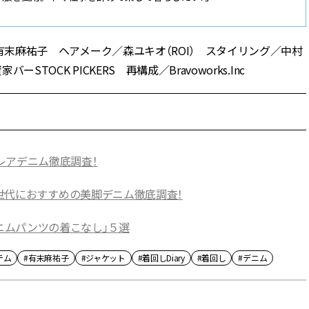
ル／有末麻祐子 ヘアメーク／森ユキオ（ROI） スタイリング／中村
ーSTOCK PICKERS 再構成／Bravoworks.Inc
フレアデニム徹底調査！
）】大人世代におすすめの美脚デニム徹底調査！
デニムパンツの着こなし」５選
テム
#有末麻祐子
#ジャケット
#着回しDiary
#着回し
#デニム