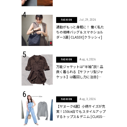
シィ]
 24, 2026
Jul, 29, 2026
FASHION
方３選】結婚
通勤がもっと身軽に！ 働く私た
“シンプル黒ワ
ちの相棒バッグ＆スマホショル
フ』で盛るのが
ダー3選 | CLASSY.[クラッシィ]
[クラッシィ]
 9, 2025
Aug, 6, 2026
FASHION
】ドレスに馴
万能ジャケットは“半袖”説！品
的な「サブバ
良く着られる【サファリ型ジャ
テプリマ、フェ
ケット】は着回し力に注目 |
SY.[クラッシ
CLASSY.[クラッシィ]
 14, 2026
Aug, 3, 2026
FASHION
ポーズで贈ら
【ヤヌーク4選】小柄サイズが充
じゃなくてネ
実！150㎝台でもスタイルアップ
LASSY.世代
するトップス＆デニム | CLASSY.
語 #15】 |
[クラッシィ]
ィ]