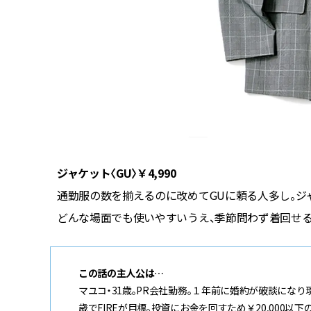
ジャケット〈GU〉￥4,990
した太め
通勤服の数を揃えるのに改めてGUに頼る人多し。ジ
どんな場面でも使いやすいうえ、季節問わず着回せるの
この話の主人公は…
マユコ・31歳。PR会社勤務。１年前に婚約が破談にな
歳でFIREが目標。投資にお金を回すため￥20,000以