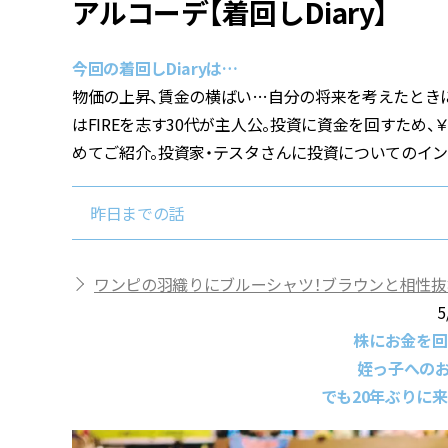
アルコーデ【着回しDiary】
今回の着回しDiaryは…
物価の上昇、賃金の横ばい…自分の将来を考えたときに「
はFIREを志す30代が主人公。投資に資金を回すため、
めてご紹介。投資家・テスタさんに投資についてのイン
昨日までの話
ワンピの羽織りにブルーシャツ！ブラウンと相性抜群【
5
株にお金を回
姪っ子へのお
でも20年ぶりに