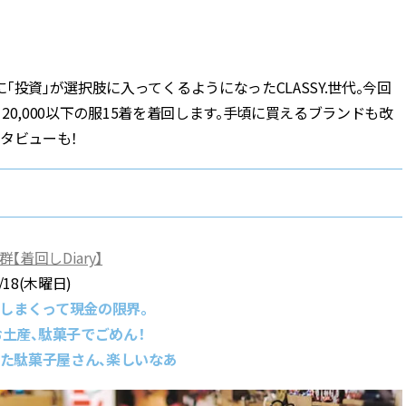
BEAUTY
投資」が選択肢に入ってくるようになったCLASSY.世代。今回
Aug, 7, 2026
Aug,
BEAUTY
WEDDING
￥20,000以下の服15着を着回します。手頃に買えるブランドも改
【UV下地】酷暑に頼れる！
【結婚指輪】人気
2,000円台〜3,000円台の名品3選
ング22選｜20〜3
タビューも！
｜30代美容ライターが正直レビ
エピソードも | CLA
ュー | CLASSY.[クラッシィ]
ィ]
Aug, 6, 2026
Jun,
BEAUTY
WEDDING
【ヘアアクセ6選】手抜きに見え
【一生ものジュエ
着回しDiary】
ない！アラサーのまとめ髪が垢
存在感が際立つ！
抜ける「即戦力アクセ」たち |
「トゥギャザー」
/18(木曜日)
CLASSY.[クラッシィ]
目 | CLASSY.[クラ
しまくって現金の限界。
土産、駄菓子でごめん！
Sep, 25, 2025
Feb,
BEAUTY
WEDDING
来た駄菓子屋さん、楽しいなあ
マルジェラの“レプリカ”に新作
結婚式に黒ドレス
も！注目度急上昇の『フレグラ
ばれで失敗しない
ンス』５選 | CLASSY.[クラッシ
ーを解説 | CLASS