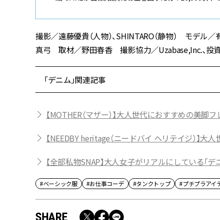
撮影／遠藤優貴（人物）、SHINTARO（静物） モデ
真弓 取材／野田春香 撮影協力／Uzabase,Inc.、投資家バ
「デニム」関連記事
【MOTHER（マザー）】大人世代におすすめの美脚
【NEEDBY heritage（ニードバイ ヘリテイジ
【全部私物SNAP】大人女子がリアルにしている「
#ベーシック服
#お仕事コーデ
#タンクトップ
#プチプラアイ
SHARE