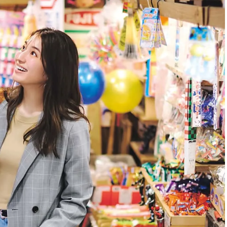
ィ]
Aug, 8, 2026
Mar,
BEAUTY
WEDDING
【シャネル】「ココ マドモアゼ
【トレンドの巻き
ル クラッシュ アプソリュ」の限
式ゲスト服の鉄板
定カフェが登場！世界観に没入
ンピ”は『スカー
できる体験型イベントが開催 |
正解！ | CLASSY.
CLASSY.[クラッシィ]
Aug, 5, 2026
Dec,
BEAUTY
WEDDING
忙しい毎日に「うるおいター
【結婚式お呼ばれ
ボ」を。新【SOFINA BASIC＋】
染む！上品で実用
のお手入れでうるおってなめら
ッグ」6選【アン
かな肌を目指す | CLASSY.[クラッ
イラー他】 | CLAS
シィ]
ィ]
Aug, 7, 2026
Apr,
BEAUTY
WEDDING
冷房・紫外線etc...「夏の隠れ乾
【ブルガリ】プロ
燥」を防ぐ【ベタつかない名品
れたのは、リング
クリーム】3選＜30代のベストコ
ックレスだった！【C
スメ＞ | CLASSY.[クラッシィ]
のブライダルリング物
CLASSY.[クラッシ