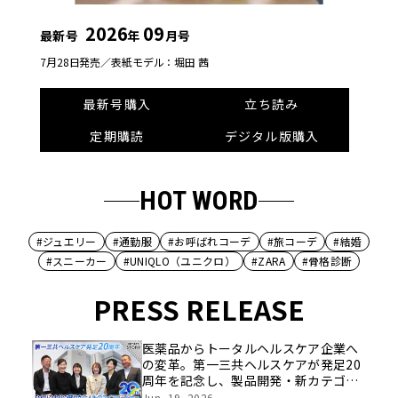
2026
09
最新号
年
月号
7月28日発売／
表紙モデル：堀田 茜
最新号購入
立ち読み
定期購読
デジタル版購入
HOT WORD
#ジュエリー
#通勤服
#お呼ばれコーデ
#旅コーデ
#結婚
#スニーカー
#UNIQLO（ユニクロ）
#ZARA
#骨格診断
PRESS RELEASE
医薬品からトータルヘルスケア企業へ
の変革。第一三共ヘルスケアが発足20
周年を記念し、製品開発・新カテゴリ
挑戦の舞台や旧社統合時のエピソード
Jun, 19, 2026