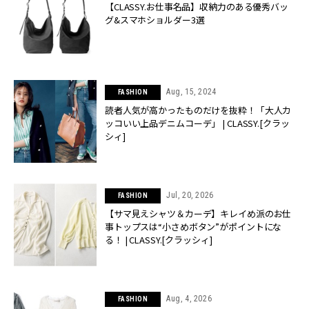
【CLASSY.お仕事名品】収納力のある優秀バッ
グ&スマホショルダー3選
Aug, 15, 2024
FASHION
読者人気が高かったものだけを抜粋！「大人カ
ッコいい上品デニムコーデ」 | CLASSY.[クラッ
シィ]
Jul, 20, 2026
FASHION
【サマ見えシャツ＆カーデ】キレイめ派のお仕
事トップスは“小さめボタン”がポイントにな
る！ | CLASSY.[クラッシィ]
Aug, 4, 2026
FASHION