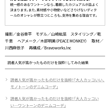
統一感のあるワントーンなら、着崩したカジュアルが品よく
決まります。また、素材感や小物使いなどさりげないディテ
ールのオシャレが際立つところも、支持を集める理由です。
撮影／金谷章平 モデル／山崎紘菜 スタイリング／乾
千恵 ヘアメーク／木部明美（PEACE MONKEY） 取材／
川西麻依子 再構成／Bravoworks.Inc
読者人気が高かったものだけを抜粋！してみた結果
読者人気が高かったものだけを抜粋！「大人カッコいい、
モノトーンのデニムコーデ」
読者人気が高かったものだけを抜粋！「大人カッコい
い…ワントーンのデニムコーデ」