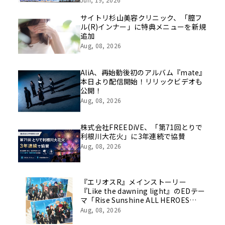
を社員の想いとともに振り返る特別映
像を公開！
サイトリ杉山美容クリニック、「膣フ
ル(R)インナー」に特典メニューを新規
追加
Aug, 08, 2026
AliA、再始動後初のアルバム『mate』
本日より配信開始！リリックビデオも
公開！
Aug, 08, 2026
株式会社FREEDiVE、「第71回とりで
利根川大花火」に3年連続で協賛
Aug, 08, 2026
『エリオスR』メインストーリー
『Like the dawning light』のEDテー
マ「Rise Sunshine ALL HEROES
Ver.」がフルサイズ配信決定！
Aug, 08, 2026