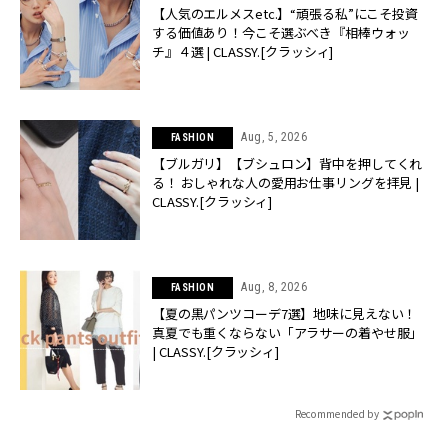
【人気のエルメスetc.】“頑張る私”にこそ投資
する価値あり！今こそ選ぶべき『相棒ウォッ
チ』４選 | CLASSY.[クラッシィ]
Aug, 5, 2026
FASHION
【ブルガリ】【ブシュロン】背中を押してくれ
る！ おしゃれな人の愛用お仕事リングを拝見 |
CLASSY.[クラッシィ]
Aug, 8, 2026
FASHION
【夏の黒パンツコーデ7選】地味に見えない！
真夏でも重くならない「アラサーの着やせ服」
| CLASSY.[クラッシィ]
Recommended by