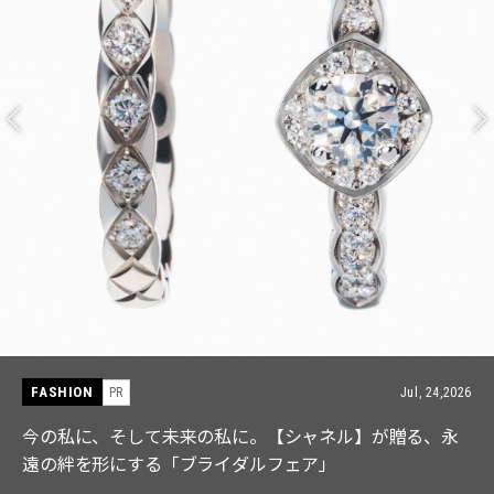
FASHION
PR
Jul, 15,2026
【ICB】人気インフルエンサーと共同制作! 週5で着たく
なる「名品ブラウス」２選