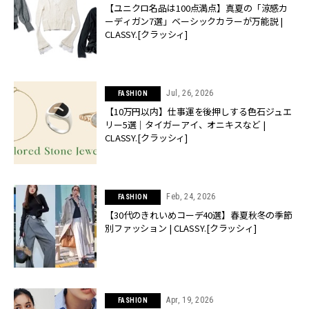
【ユニクロ名品は100点満点】真夏の「涼感カ
ーディガン7選」ベーシックカラーが万能説 |
CLASSY.[クラッシィ]
Jul, 26, 2026
FASHION
【10万円以内】仕事運を後押しする色石ジュエ
リー5選｜タイガーアイ、オニキスなど |
CLASSY.[クラッシィ]
Feb, 24, 2026
FASHION
【30代のきれいめコーデ40選】春夏秋冬の季節
別ファッション | CLASSY.[クラッシィ]
Apr, 19, 2026
FASHION