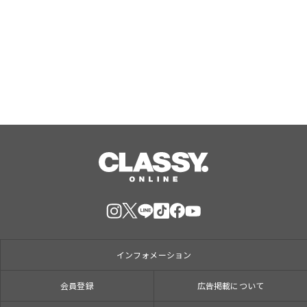
スタイルに応えたチケットラインアッ
プ拡充 余すことなく魅力を堪能する
「ロイヤルチケット」新登場
Aug, 06, 2026
インフォメーション
会員登録
広告掲載について