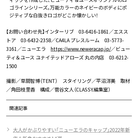
ゴラインシリーズ。万能カラーのネイビーのボディにポ
ジティブな白抜きロゴがどこか懐かしい！
【お問い合わせ先】インターリブ 03-6416-1861／エスス
トア 03-6432-2358／CA4LA プレスルーム 03-5773-
3161／ニューエラ
https://www.neweracap.jp/
／ビュー
ティ＆ユース ユナイテッドアローズ 丸の内店 03-6212-
1500
撮影／草間智博（TENT） スタイリング／平沼洋美 取材
／角田枝里香 構成／菅谷文人（CLASSY.編集室）
関連記事
大人がかぶりやすい「ニューエラのキャップ」2022年新