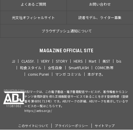
よくあるご質問
お問い合わせ
光文社オフィシャルサイト
読者モデル、ライター募集
ブラウザプッシュ通知について
MAGAZINE OFFICIAL SITE
JJ
CLASSY.
VERY
STORY
HERS
Mart
美ST
bis
和食スタイル
女性自身
SmartFLASH
COMIC熱帯
comic Pureri
マンガ コミソル
本がすき。
ABJマークは、この電子書店・電子書籍配信サービスが、著作権者からコン
テンツ使用許諾を得た正規版配信サービスであることを示す登録商標（登録
番号 第6091713号）です。ABJマークの詳細、ABJマークを掲示しているサ
ービスの一覧はこちらです。
https://aebs.or.jp/
このサイトについて
プライバシーポリシー
サイトマップ
©Kobunsha Co., Ltd. All Rights Reserved.