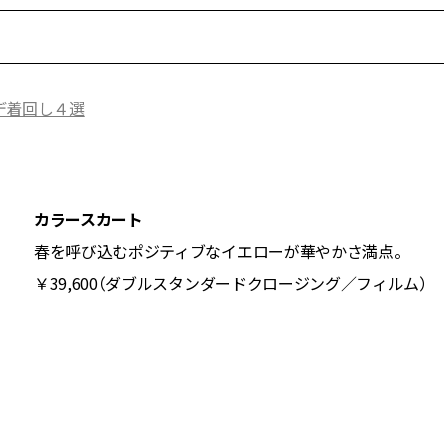
BEAUTY
Aug, 7, 2026
Feb,
BEAUTY
WEDDING
デ着回し４選
【UV下地】酷暑に頼れる！
結婚式に黒ドレス
2,000円台〜3,000円台の名品3選
ばれで失敗しない
｜30代美容ライターが正直レビ
ーを解説 | CLASS
ュー | CLASSY.[クラッシィ]
カラースカート
Aug, 6, 2026
Aug,
BEAUTY
WEDDING
春を呼び込むポジティブなイエローが華やかさ満点。
【ヘアアクセ6選】手抜きに見え
【結婚指輪】人気
￥39,600（ダブルスタンダードクロージング／フィルム）
ない！アラサーのまとめ髪が垢
ング22選｜20〜3
抜ける「即戦力アクセ」たち |
エピソードも | CLA
CLASSY.[クラッシィ]
ィ]
Aug, 5, 2026
Jun,
BEAUTY
WEDDING
忙しい毎日に「うるおいター
【一生ものジュエ
ボ」を。新【SOFINA BASIC＋】
存在感が際立つ！
のお手入れでうるおってなめら
「トゥギャザー」