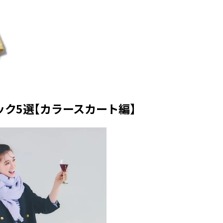
かな肌を目指す | CLASSY.[クラッ
目 | CLASSY.[クラ
シィ]
Aug, 7, 2026
Mar,
BEAUTY
WEDDING
冷房・紫外線etc...「夏の隠れ乾
【トレンドの巻き
燥」を防ぐ【ベタつかない名品
式ゲスト服の鉄板
クリーム】3選＜30代のベストコ
ンピ”は『スカー
スメ＞ | CLASSY.[クラッシィ]
正解！ | CLASSY.
ク5選【カラースカート編】
Nov, 17, 2025
Aug,
BEAUTY
WEDDING
【落ちない名品リップ10選】塗
20万円台〜【カル
り直しできない・皮むけしやす
ング４選】ラブ、トリ
いetc.悩みをクリア | CLASSY.[ク
を『マリッジ』に
ラッシィ]
ます！ | CLASSY.
Aug, 5, 2026
Sep,
BEAUTY
WEDDING
夏の深刻なくすみ・色ムラにア
“キャトル”で人気
プローチ！【透明感を底上げ】
ュロン】の『ブラ
神コスメ３選 | CLASSY.[クラッシ
グ』は普段使いもし
ィ]
CLASSY.[クラッシ