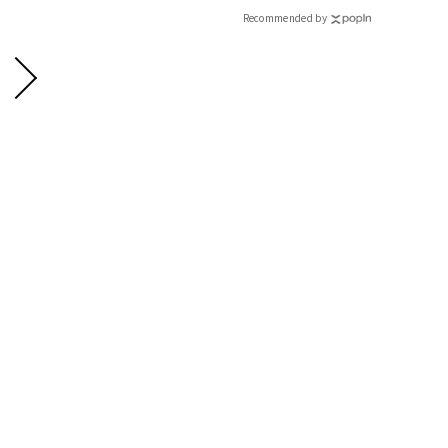
CLASSY.[クラッシィ]
Recommended by
2.モノトーンと合わせてスカートを主役に
カラースカート着回し 白パーカ￥36,300（トミー ヒルフィ