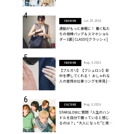
ッシィ]
こなし」 | CLASSY.[クラッシィ]
 24, 2026
Jul, 29, 2026
FASHION
方３選】結婚
通勤がもっと身軽に！ 働く私た
“シンプル黒ワ
ちの相棒バッグ＆スマホショル
フ』で盛るのが
ダー3選 | CLASSY.[クラッシィ]
[クラッシィ]
 18, 2025
Aug, 5, 2026
FASHION
ティエ人気リ
【ブルガリ】【ブシュロン】背
ニティetc.
中を押してくれる！ おしゃれな
選ぶ人増えて
人の愛用お仕事リングを拝見 |
[クラッシィ]
CLASSY.[クラッシィ]
 4, 2025
Aug, 5, 2026
CULTURE
急上昇【ブシ
STARGLOWに質問「人生のハン
イダルリン
ドルを自分で握っていると感じ
やすい！ |
るのは？」“大️人になった”と実
ィ]
感する瞬間【3rdシングル
『Drivin' My Life』発売】 |