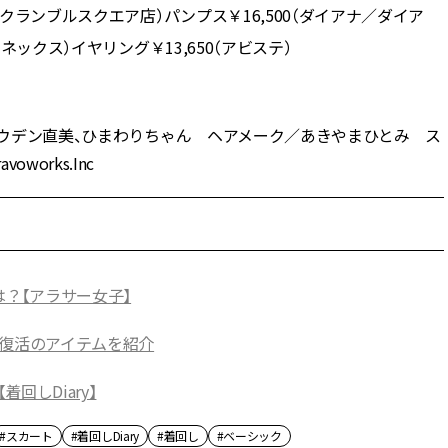
スクランブルスクエア店）パンプス￥16,500（ダイアナ／ダイア
イネックス）イヤリング￥13,650（アビステ）
トラウデン直美、ひまわりちゃん ヘアメーク／あきやまひとみ ス
orks.Inc
は？【アラサー女子】
ド復活のアイテムを紹介
回しDiary】
#スカート
#着回しDiary
#着回し
#ベーシック