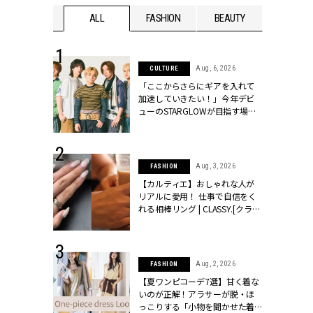
WEDDING
ALL
FASHION
BEAUTY
WEDDIN
 16, 2026
Aug, 6, 2026
CULTURE
はアリ？お呼
「ここからさらにギアを入れて
コーデ＆マナ
加速していきたい！」今年デビ
Y.[クラッシィ]
ューのSTARGLOWが目指す場所
とは？【3rdシングル『Drivin' My
Life』発売】 | CLASSY.[クラッシ
ィ]
 13, 2025
Aug, 3, 2026
FASHION
ブランドのリ
【カルティエ】おしゃれな人が
0代カップルの
リアルに愛用！ 仕事で自信をく
SSY.[クラッシ
れる相棒リング | CLASSY.[クラッ
シィ]
 30, 2026
Aug, 2, 2026
FASHION
リー】1つでも
【夏ワンピコーデ7選】甘く着な
ポメラートの
いのが正解！アラサーが脱・ほ
シリーズに注
っこりする「小物を聞かせた着