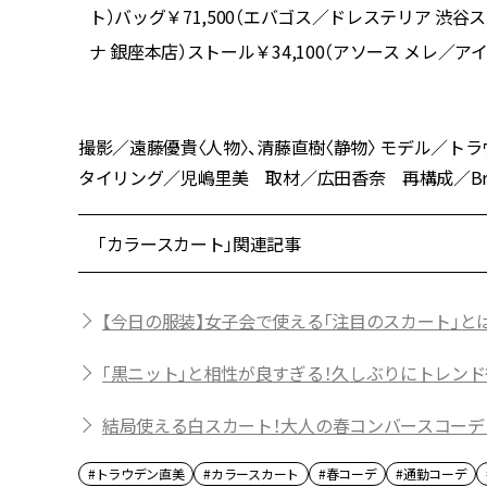
ィエ／フラ
ト）バッグ￥71,500（エバゴス／ドレステリア 渋谷
ーコ／アマ
ナ 銀座本店）ストール￥34,100（アソース メレ／ア
撮影／遠藤優貴〈人物〉、清藤直樹〈静物〉 モデル／
タイリング／児嶋里美 取材／広田香奈 再構成／Bravow
「カラースカート」関連記事
【今日の服装】女子会で使える「注目のスカート」と
「黒ニット」と相性が良すぎる！久しぶりにトレン
結局使える白スカート！大人の春コンバースコーデ【着
#トラウデン直美
#カラースカート
#春コーデ
#通勤コーデ