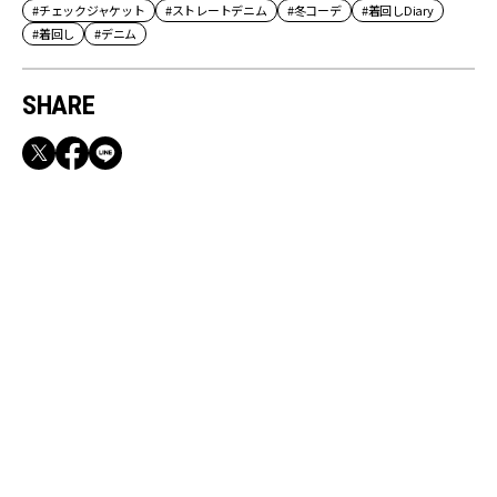
#チェックジャケット
#ストレートデニム
#冬コーデ
#着回しDiary
#着回し
#デニム
SHARE
RECOMMEND
【CLASSY.お仕事名品】収納力のある優秀バッ
グ&スマホショルダー3選