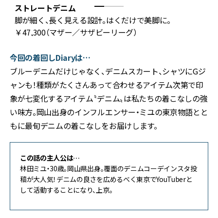
ストレートデニム
Y
脚が細く、長く見える設計。はくだけで美脚に。
￥47,300（マザー／サザビーリーグ）
今回の着回しDiaryは…
ブルーデニムだけじゃなく、デニムスカート、シャツにGジ
ャンも！種類がたくさんあって合わせるアイテム次第で印
象が七変化するアイテム〝デニム〟は私たちの着こなしの強
い味方。岡山出身のインフルエンサー・ミユの東京物語とと
もに最旬デニムの着こなしをお届けします。
この話の主人公は…
林田ミユ・30歳。岡山県出身。覆面のデニムコーデインスタ投
稿が大人気！デニムの良さを広めるべく東京でYouTuberと
して活動することになり、上京。