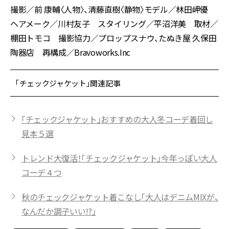
撮影／前 康輔〈人物〉、清藤直樹〈静物〉モデル／林田岬優
ヘアメーク／川村友子 スタイリング／平沼洋美 取材／
棚田トモコ 撮影協力／プロップスナウ、たぬき屋 久保田
陶器店 再構成／Bravoworks.Inc
「チェックジャケット」関連記事
「チェックジャケット」おすすめの大人冬コーデ着回し
見本５選
トレンド大復活！「チェックジャケット」今年っぽい大人
コーデ４つ
秋のチェックジャケット着こなし「大人はデニムMIXが、
なんだか調子いい!?」