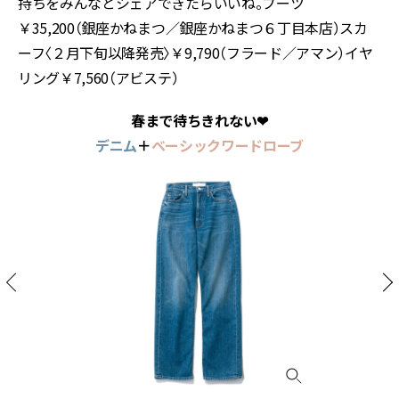
持ちをみんなとシェアできたらいいね。ブーツ
￥35,200（銀座かねまつ／銀座かねまつ６丁目本店）スカ
ーフ〈２月下旬以降発売〉￥9,790（フラード／アマン）イヤ
リング￥7,560（アビステ）
春まで待ちきれない❤︎
デニム
＋
ベーシックワードローブ