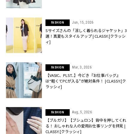
Jun, 15, 2026
FASHION
Sサイズさんの「涼しく着られるジャケット」3
選！真夏もスタイルアップ | CLASSY.[クラッシ
ィ]
Mar, 3, 2026
FASHION
【VASIC、PLST...】今どき『お仕事バッグ』
は“軽くてPCが入る”が絶対条件！ | CLASSY.[ク
ラッシィ]
Aug, 5, 2026
FASHION
【ブルガリ】【ブシュロン】背中を押してくれ
る！ おしゃれな人の愛用お仕事リングを拝見 |
CLASSY.[クラッシィ]