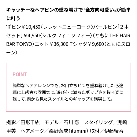
キャッチーなヘアピンの重ね着けで〝全方向可愛い〟が簡単
に叶う
‘R’ピン￥10,450〈レレットニューヨーク〉パールピン［２本
セット］￥4,950〈シルクフィロソフィー〉（ともにTHE HAIR
BAR TOKYO）ニット￥36,300 Tシャツ￥9,680（ともにスロ
ーン）
POINT
簡単なヘアアレンジでも、お目立ちピンを重ね着けしたら途
端に上級者な雰囲気に。遊び心に満ちたポップさを後ろ姿に
残して、前から見たスタイルとのギャップを満喫して。
撮影／田形千紘 モデル／石川 恋 スタイリング／児嶋
里美 ヘアメーク／桑野泰成（ilumini） 取材／伊藤綾香