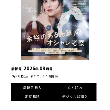
2026
09
最新号
年
月号
7月28日発売／
表紙モデル：堀田 茜
最新号購入
立ち読み
定期購読
デジタル版購入