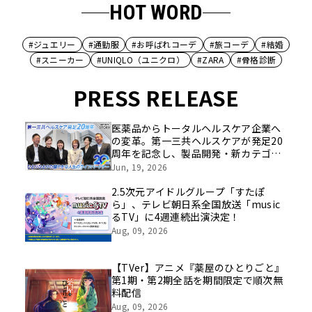
HOT WORD
#ジュエリー
#通勤服
#お呼ばれコーデ
#旅コーデ
#結婚
#スニーカー
#UNIQLO（ユニクロ）
#ZARA
#骨格診断
PRESS RELEASE
医薬品からトータルヘルスケア企業へ
の変革。第一三共ヘルスケアが発足20
周年を記念し、製品開発・新カテゴリ
挑戦の舞台や旧社統合時のエピソード
Jun, 19, 2026
を社員の想いとともに振り返る特別映
像を公開！
2.5次元アイドルグループ「すたぽ
ら」、テレビ朝日系全国放送「music
るTV」に4週連続出演決定！
Aug, 09, 2026
【TVer】アニメ『薬屋のひとりごと』
第1期・第2期全話を期間限定で順次無
料配信
Aug, 09, 2026