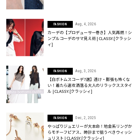
Aug, 4, 2026
FASHION
カーデの【プロデューサー巻き】人気再燃！シ
ンプルコーデのサマ見え術 | CLASSY.[クラッシ
ィ]
Aug, 3, 2026
FASHION
【白ボトムスコーデ7選】透け・膨張も怖くな
い！着たら速攻洒落る大人のリラックススタイ
ル | CLASSY.[クラッシィ]
Dec, 2, 2025
FASHION
やっぱりジュエリーが大本命！地金系リングか
らモチーフピアス、時計まで狙うべきウィッシ
ュリスト | CLASSY.[クラッシィ]