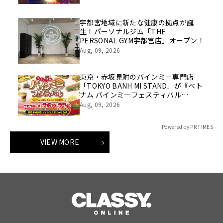
宇都宮地域に新たな健康の拠点が誕
生！パーソナルジム「THE
PERSONAL GYM宇都宮店」オープン！
Aug, 09, 2026
東京・赤坂見附のバインミー専門店
「TOKYO BANH MI STAND」が『ベト
ナム バインミーフェスティバル
2026』に出店決定！
Aug, 09, 2026
Powered by PR TIMES
VIEW MORE