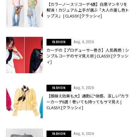
【カラーノースリコーデ4選】白黒マンネリを
解消！カジュアル上手が選ぶ「大人の差し色ト
ップス」 | CLASSY.[クラッシィ]
Aug, 4, 2026
FASHION
カーデの【プロデューサー巻き】人気再燃！シ
ンプルコーデのサマ見え術 | CLASSY.[クラッシ
ィ]
Aug, 5, 2026
FASHION
【顔映え効果も大】通勤に“体感、涼しい”カラ
ーカーデ6選！巻いても持ってもサマ見え |
CLASSY.[クラッシィ]
Aug, 6, 2026
FASHION