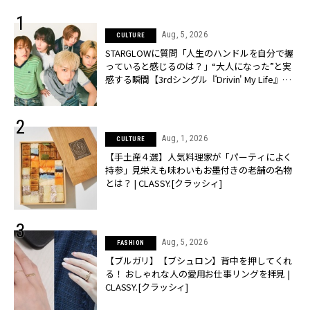
Aug, 5, 2026
CULTURE
STARGLOWに質問「人生のハンドルを自分で握
っていると感じるのは？」“大️人になった”と実
感する瞬間【3rdシングル『Drivin' My Life』発
売】 | CLASSY.[クラッシィ]
Aug, 1, 2026
CULTURE
【手土産４選】人気料理家が「パーティによく
持参」見栄えも味わいもお墨付きの老舗の名物
とは？ | CLASSY.[クラッシィ]
Aug, 5, 2026
FASHION
【ブルガリ】【ブシュロン】背中を押してくれ
る！ おしゃれな人の愛用お仕事リングを拝見 |
CLASSY.[クラッシィ]