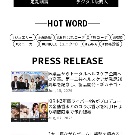
定期購読
デジタル版購入
HOT WORD
#ジュエリー
#通勤服
#お呼ばれコーデ
#旅コーデ
#結婚
#スニーカー
#UNIQLO（ユニクロ）
#ZARA
#骨格診断
PRESS RELEASE
医薬品からトータルヘルスケア企業へ
の変革。第一三共ヘルスケアが発足20
周年を記念し、製品開発・新カテゴリ
挑戦の舞台や旧社統合時のエピソード
Jun, 19, 2026
を社員の想いとともに振り返る特別映
像を公開！
KIRINZ所属ライバー4名がプロデュー
ス金熊香水とのコラボ香水を8月1日よ
り期間限定で予約販売
Aug, 07, 2026
3大「寝ながらゲーム」姿勢を極める！