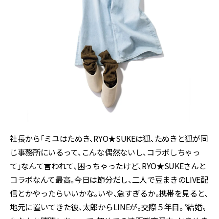
社長から「ミユはたぬき、RYO★SUKEは狐、たぬきと狐が同
じ事務所にいるって、こんな偶然ないし、コラボしちゃっ
て」なんて言われて、困っちゃったけど、RYO★SUKEさんと
コラボなんて最高。今日は節分だし、二人で豆まきのLIVE配
信とかやったらいいかな。いや、急すぎるか。携帯を見ると、
地元に置いてきた彼、太郎からLINEが。交際５年目。〝結婚〟