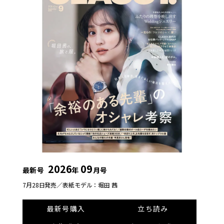
2026
09
最新号
年
月号
7月28日発売／
表紙モデル：堀田 茜
最新号購入
立ち読み