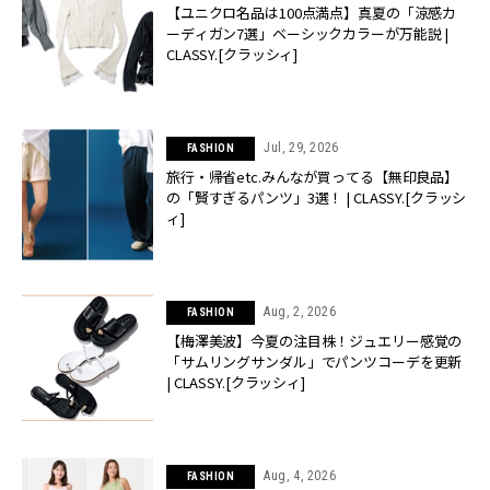
【ユニクロ名品は100点満点】真夏の「涼感カ
ーディガン7選」ベーシックカラーが万能説 |
CLASSY.[クラッシィ]
Jul, 29, 2026
FASHION
旅行・帰省etc.みんなが買ってる【無印良品】
の「賢すぎるパンツ」3選！ | CLASSY.[クラッシ
ィ]
Aug, 2, 2026
FASHION
【梅澤美波】今夏の注目株！ジュエリー感覚の
「サムリングサンダル」でパンツコーデを更新
| CLASSY.[クラッシィ]
Aug, 4, 2026
FASHION