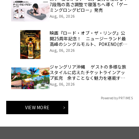
7段階の高さ調整で寝落ちへ導く「ゲー
ミングロングピロー」発売
Aug, 06, 2026
映画『ロード・オブ・ザ・リング』公
開25周年記念！ ニュージーランド最
高峰のシングルモルト、POKENO(ポケ
ノ)より 数量限定ウイスキー「リング
Aug, 06, 2026
ベアラー」が誕生
ジャングリア沖縄 ゲストの多様な旅
スタイルに応えたチケットラインアッ
プ拡充 余すことなく魅力を堪能する
「ロイヤルチケット」新登場
Aug, 06, 2026
Powered by PR TIMES
VIEW MORE