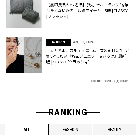
【無印良品のMY名品】旅先で“ルーティン”を崩
したくない派の「活躍アイテム」5選 | CLASSY.
[クラッシィ]
Apr, 18, 2026
FASHION
【シャネル、カルティエetc.】春の節目に“自分
買い”したい『名品ジュエリー＆バッグ』最新
版 | CLASSY.[クラッシィ]
Recommended by
RANKING
ALL
FASHION
BEAUTY