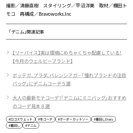
撮影／清藤直樹 スタイリング／平沼洋美 取材／棚田ト
モコ 再構成／
Bravoworks.Inc
「デニム」関連記事
【リーバイス】実は環境にめちゃくちゃ配慮している！
【今月のウェルビーブランド】
ボッテガ、プラダ、バレンシアガ…「憧れブランドの注目
バッグ」にデニムコーデ５選
大人の最新モテコーデ！「デニムにミニバッグ」おすすめ
のコーデ見本８選
#ロゴスウェット
#冬コーデ
#ボーダーカットソー
#着回しDiary
#着回し
#デニム