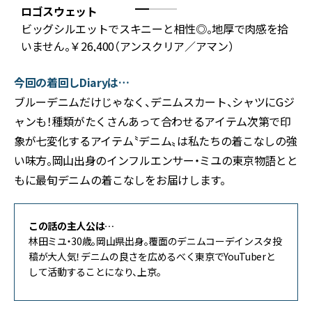
ロゴスウェット
ビッグシルエットでスキニーと相性◎。地厚で肉感を拾
いません。￥26,400（アンスクリア／アマン）
今回の着回しDiaryは…
ブルーデニムだけじゃなく、デニムスカート、シャツにGジ
ャンも！種類がたくさんあって合わせるアイテム次第で印
象が七変化するアイテム〝デニム〟は私たちの着こなしの強
い味方。岡山出身のインフルエンサー・ミユの東京物語とと
もに最旬デニムの着こなしをお届けします。
この話の主人公は…
林田ミユ・30歳。岡山県出身。覆面のデニムコーデインスタ投
稿が大人気！デニムの良さを広めるべく東京でYouTuberと
して活動することになり、上京。