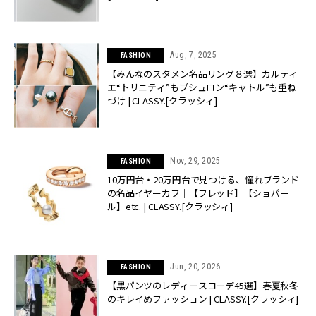
Aug, 7, 2025
FASHION
【みんなのスタメン名品リング８選】カルティ
エ“トリニティ”もブシュロン“キャトル”も重ね
づけ | CLASSY.[クラッシィ]
Nov, 29, 2025
FASHION
10万円台・20万円台で見つける、憧れブランド
の名品イヤーカフ｜【フレッド】【ショパー
ル】etc. | CLASSY.[クラッシィ]
Jun, 20, 2026
FASHION
【黒パンツのレディースコーデ45選】春夏秋冬
のキレイめファッション | CLASSY.[クラッシィ]