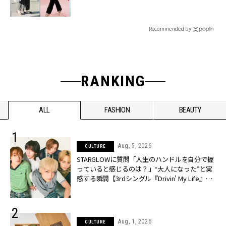
Recommended by
RANKING
ALL
FASHION
BEAUTY
Aug, 5, 2026
CULTURE
STARGLOWに質問「人生のハンドルを自分で握
っていると感じるのは？」“大️人になった”と実
感する瞬間【3rdシングル『Drivin' My Life』発
売】 | CLASSY.[クラッシィ]
Aug, 1, 2026
CULTURE