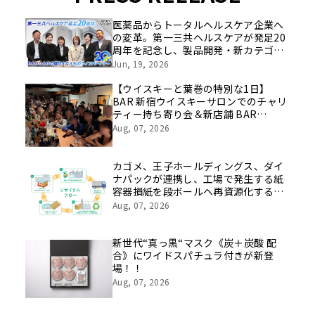
医薬品からトータルヘルスケア企業へ
の変革。第一三共ヘルスケアが発足20
周年を記念し、製品開発・新カテゴリ
挑戦の舞台や旧社統合時のエピソード
Jun, 19, 2026
を社員の想いとともに振り返る特別映
像を公開！
【ウイスキーと葉巻の特別な1日】
BAR 新宿ウイスキーサロンでのチャリ
ティー持ち寄り会＆新店舗 BAR
LASTWORD でのシガー初心者歓迎ペ
Aug, 07, 2026
アリング会を8月22日に開催
カゴメ、王子ホールディングス、ダイ
ナパックが連携し、工場で発生する紙
容器損紙を段ボールへ再資源化する実
証を開始
Aug, 07, 2026
新世代“真っ黒“マスク《炭＋炭酸 配
合》にワイドスパチュラ付きが新登
場！！
Aug, 07, 2026