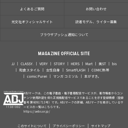
よくあるご質問
お問い合わせ
光文社オフィシャルサイト
読者モデル、ライター募集
ブラウザプッシュ通知について
MAGAZINE OFFICIAL SITE
JJ
CLASSY.
VERY
STORY
HERS
Mart
美ST
bis
和食スタイル
女性自身
SmartFLASH
COMIC熱帯
comic Pureri
マンガ コミソル
本がすき。
ABJマークは、この電子書店・電子書籍配信サービスが、著作権者からコン
テンツ使用許諾を得た正規版配信サービスであることを示す登録商標（登録
番号 第6091713号）です。ABJマークの詳細、ABJマークを掲示しているサ
ービスの一覧はこちらです。
https://aebs.or.jp/
このサイトについて
プライバシーポリシー
サイトマップ