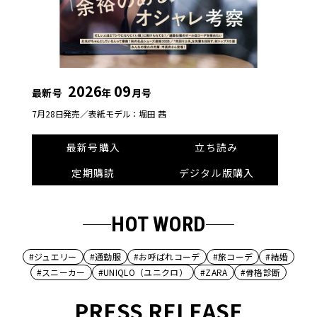
2026
09
最新号
年
月号
7月28日発売／
表紙モデル：堀田 茜
最新号購入
立ち読み
定期購読
デジタル版購入
HOT WORD
#ジュエリー
#通勤服
#お呼ばれコーデ
#旅コーデ
#結婚
#スニーカー
#UNIQLO（ユニクロ）
#ZARA
#骨格診断
PRESS RELEASE