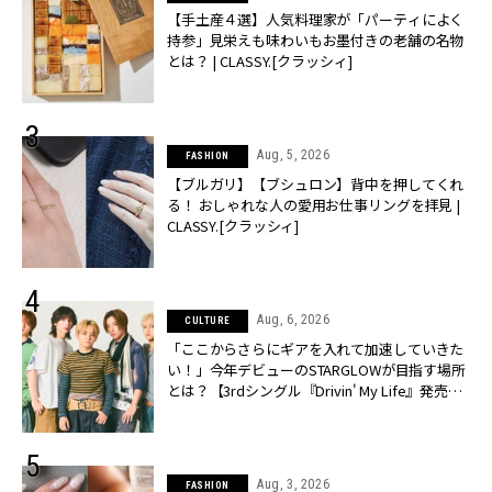
【手土産４選】人気料理家が「パーティによく
持参」見栄えも味わいもお墨付きの老舗の名物
とは？ | CLASSY.[クラッシィ]
Aug, 5, 2026
FASHION
【ブルガリ】【ブシュロン】背中を押してくれ
る！ おしゃれな人の愛用お仕事リングを拝見 |
CLASSY.[クラッシィ]
Aug, 6, 2026
CULTURE
「ここからさらにギアを入れて加速していきた
い！」今年デビューのSTARGLOWが目指す場所
とは？【3rdシングル『Drivin' My Life』発売】 |
CLASSY.[クラッシィ]
Aug, 3, 2026
FASHION