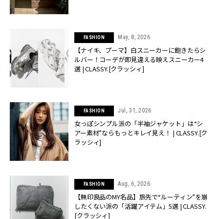
May, 8, 2026
FASHION
【ナイキ、プーマ】白スニーカーに飽きたらシ
ルバー！コーデが即見違える映えスニーカー4
選 | CLASSY.[クラッシィ]
Jul, 31, 2026
FASHION
女っぽシンプル派の「半袖ジャケット」は“シ
アー素材”ならもっとキレイ見え！ | CLASSY.[ク
ラッシィ]
Aug, 6, 2026
FASHION
【無印良品のMY名品】旅先で“ルーティン”を崩
したくない派の「活躍アイテム」5選 | CLASSY.
[クラッシィ]