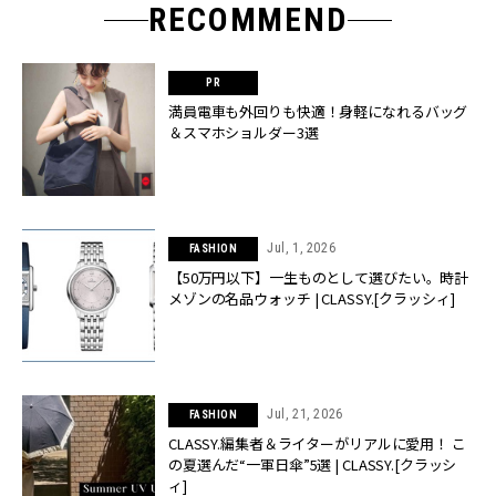
RECOMMEND
満員電車も外回りも快適！身軽になれるバッグ
＆スマホショルダー3選
Jul, 1, 2026
FASHION
【50万円以下】一生ものとして選びたい。時計
メゾンの名品ウォッチ | CLASSY.[クラッシィ]
Jul, 21, 2026
FASHION
CLASSY.編集者＆ライターがリアルに愛用！ こ
の夏選んだ“一軍日傘”5選 | CLASSY.[クラッシ
ィ]