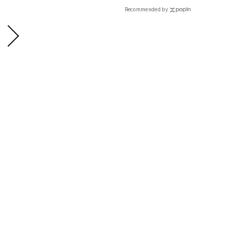
Recommended by
2.コットン素材で季節問わず万能に着まわせる
すぽっとカジュアルにかぶれるバケットハットを、ワイドブリ