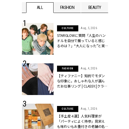
WEDDING
ALL
FASHION
BEAUTY
WEDDIN
 16, 2026
Aug, 5, 2026
CULTURE
はアリ？お呼
STARGLOWに質問「人生のハン
コーデ＆マナ
ドルを自分で握っていると感じ
Y.[クラッシィ]
るのは？」“大️人になった”と実
感する瞬間【3rdシングル
『Drivin' My Life』発売】 |
CLASSY.[クラッシィ]
 13, 2025
Aug, 4, 2026
FASHION
ブランドのリ
【ティファニー】知的でモダン
0代カップルの
な印象に。おしゃれな人が選ん
SSY.[クラッシ
だお仕事リング | CLASSY.[クラッ
シィ]
 30, 2026
Aug, 1, 2026
CULTURE
リー】1つでも
【手土産４選】人気料理家が
ポメラートの
「パーティによく持参」見栄え
シリーズに注
も味わいもお墨付きの老舗の名