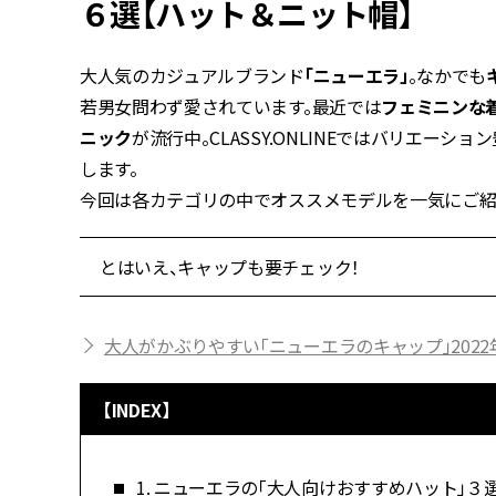
６選【ハット＆ニット帽】
大人気のカジュアルブランド
「ニューエラ」
。なかでも
若男女問わず愛されています。最近では
フェミニンな
ニック
が流行中。CLASSY.ONLINEではバリエ
します。
今回は各カテゴリの中でオススメモデルを一気にご紹
とはいえ、キャップも要チェック！
大人がかぶりやすい「ニューエラのキャップ」2022
【INDEX】
1. ニューエラの「大人向けおすすめハット」３