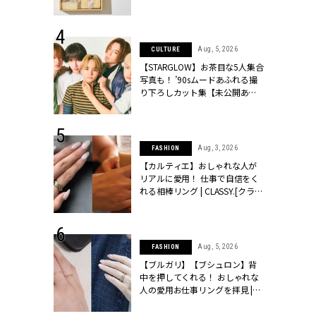
ッシィ]
物とは？ | CLASSY.[クラッシィ]
 28, 2026
Aug, 5, 2026
CULTURE
結婚指輪は“結
【STARGLOW】お茶目な5人集合
最愛リングが大
写真も！ ’90sムードあふれる撮
クラッシィ]
り下ろしカット集【未公開あ
り】 | CLASSY.[クラッシィ]
 24, 2025
Aug, 3, 2026
FASHION
れバッグ最新
【カルティエ】おしゃれな人が
プラダetc.
リアルに愛用！ 仕事で自信をく
力あり」が条
れる相棒リング | CLASSY.[クラッ
クラッシィ]
シィ]
 27, 2026
Aug, 5, 2026
FASHION
届のプレゼン
【ブルガリ】【ブシュロン】背
だけの指輪が
中を押してくれる！ おしゃれな
フェアを開
人の愛用お仕事リングを拝見 |
クラッシィ]
CLASSY.[クラッシィ]