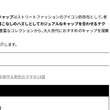
BEAUTY
キャップ
はストリートファッションのアイコン的存在として、老
着こなしのハズしとしてカジュアルなキャップを合わせるテク
Aug, 5, 2026
Feb,
BEAUTY
WEDDING
ーション豊富なコレクションから、大人世代におすすめのキャップを提案
夏の深刻なくすみ・色ムラにア
結婚式に黒ドレス
プローチ！【透明感を底上げ】
ばれで失敗しない
神コスメ３選 | CLASSY.[クラッシ
ーを解説 | CLASS
介します。
ィ]
Aug, 5, 2026
Aug,
BEAUTY
WEDDING
忙しい毎日に「うるおいター
【結婚指輪】人気
ボ」を。新【SOFINA BASIC＋】
ング22選｜20〜3
のお手入れでうるおってなめら
エピソードも | CLA
年新作＆新色おすすめ14選
かな肌を目指す | CLASSY.[クラッ
ィ]
シィ]
Aug, 5, 2026
Jun,
BEAUTY
WEDDING
ユニクロ名品も！日焼け対策ガ
【一生ものジュエ
チ勢の「ないと無理」なアイテ
存在感が際立つ！
選
ムハック7選 | CLASSY.[クラッシ
「トゥギャザー」