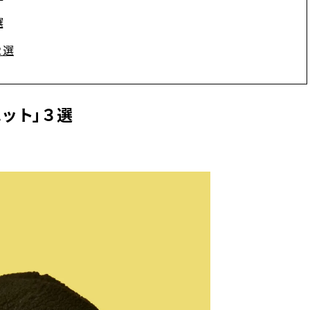
ィ]
目 | CLASSY.[クラ
選
２選
Nov, 17, 2025
Mar,
BEAUTY
WEDDING
【落ちない名品リップ10選】塗
【ティファニー】
り直しできない・皮むけしやす
び目”モチーフの
いetc.悩みをクリア | CLASSY.[ク
本命 | CLASSY.[
ラッシィ]
ハット」３選
Aug, 4, 2026
Dec,
BEAUTY
WEDDING
【猛暑ダメージ】はまずリセッ
【結婚式のお呼ば
ト！30代の夏枯れ肌を救う「先
事情】アンテプリマ、
回りエイジングケア」美容液3選
「小さくても収納
| CLASSY.[クラッシィ]
件！ | CLASSY.[
Jul, 30, 2026
Jul,
BEAUTY
WEDDING
【30代のヘアスタイル】じわじ
【ブルガリの婚姻
わ人気「姫カット」ってどんな
トも】世界に一つ
ヘア？今支持されている理由っ
作れるブライダル
て？ | CLASSY.[クラッシィ]
催！ | CLASSY.[