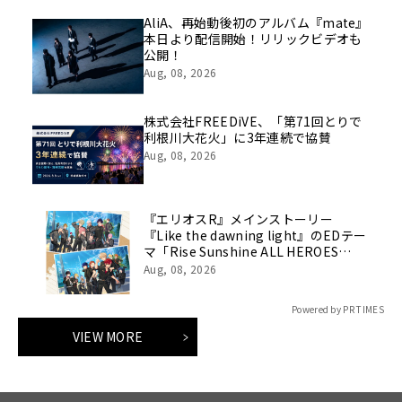
AliA、再始動後初のアルバム『mate』
本日より配信開始！リリックビデオも
公開！
Aug, 08, 2026
株式会社FREEDiVE、「第71回とりで
利根川大花火」に3年連続で協賛
Aug, 08, 2026
『エリオスR』メインストーリー
『Like the dawning light』のEDテー
マ「Rise Sunshine ALL HEROES
Ver.」がフルサイズ配信決定！
Aug, 08, 2026
Powered by PR TIMES
VIEW MORE