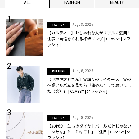
ALL
FASHION
BEAUTY
Aug, 3, 2026
FASHION
【カルティエ】おしゃれな人がリアルに愛用！
仕事で自信をくれる相棒リング | CLASSY.[クラ
ッシィ]
Aug, 8, 2026
CULTURE
【小林虎之介さん】父譲りのライダース「父の
卒業アルバムを見たら『俺やん』って思いまし
た（笑）」 | CLASSY.[クラッシィ]
Aug, 8, 2026
FASHION
【30代の一生ものダイヤ】パールだけじゃない
「タサキ」と「ミキモト」に注目 | CLASSY.[ク
ラッシィ]