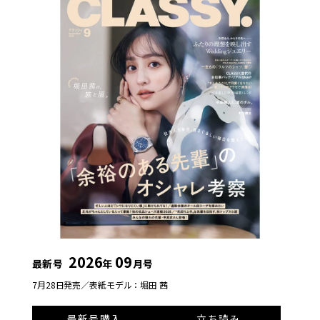
2026
09
最新号
年
月号
7月28日発売／
表紙モデル：堀田 茜
最新号購入
立ち読み