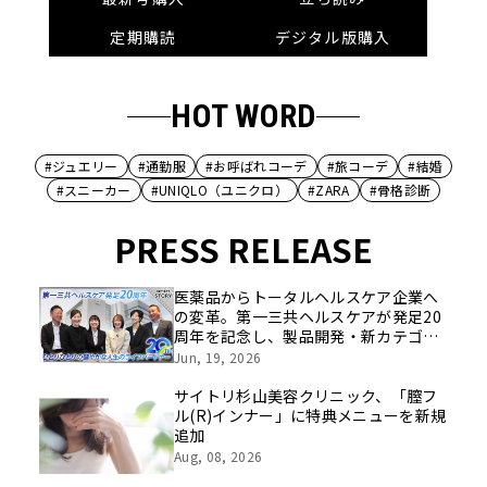
定期購読
デジタル版購入
HOT WORD
#ジュエリー
#通勤服
#お呼ばれコーデ
#旅コーデ
#結婚
#スニーカー
#UNIQLO（ユニクロ）
#ZARA
#骨格診断
PRESS RELEASE
医薬品からトータルヘルスケア企業へ
の変革。第一三共ヘルスケアが発足20
周年を記念し、製品開発・新カテゴリ
挑戦の舞台や旧社統合時のエピソード
Jun, 19, 2026
を社員の想いとともに振り返る特別映
像を公開！
サイトリ杉山美容クリニック、「膣フ
ル(R)インナー」に特典メニューを新規
追加
Aug, 08, 2026