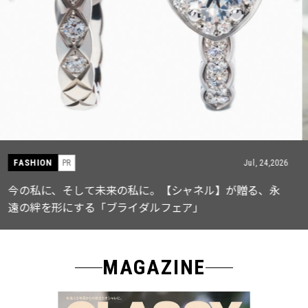
FASHION
PR
Jul, 15,2026
【ICB】人気インフルエンサーと共同制作! 週5で着たく
なる「名品ブラウス」２選
MAGAZINE