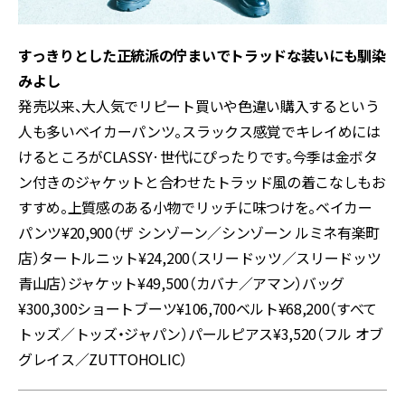
すっきりとした正統派の佇まいでトラッドな装いにも馴染
みよし
発売以来、大人気でリピート買いや色違い購入するという
人も多いベイカーパンツ。スラックス感覚でキレイめには
けるところがCLASSY·世代にぴったりです。今季は金ボタ
ン付きのジャケットと合わせたトラッド風の着こなしもお
すすめ。上質感のある小物でリッチに味つけを。ベイカー
パンツ¥20,900（ザ シンゾーン／シンゾーン ルミネ有楽町
店）タートルニット¥24,200（スリードッツ／スリードッツ
青山店）ジャケット¥49,500（カバナ／アマン）バッグ
¥300,300ショートブーツ¥106,700ベルト¥68,200（すべて
トッズ／トッズ・ジャパン）パールピアス¥3,520（フル オブ
グレイス／ZUTTOHOLIC）