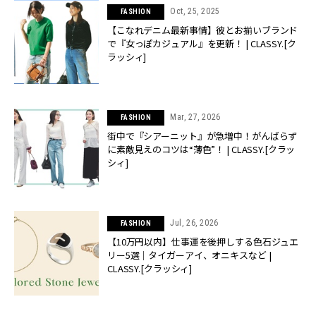
Oct, 25, 2025
FASHION
【こなれデニム最新事情】彼とお揃いブランド
で『女っぽカジュアル』を更新！ | CLASSY.[ク
ラッシィ]
Mar, 27, 2026
FASHION
街中で『シアーニット』が急増中！がんばらず
に素敵見えのコツは“薄色”！ | CLASSY.[クラッ
シィ]
Jul, 26, 2026
FASHION
【10万円以内】仕事運を後押しする色石ジュエ
リー5選｜タイガーアイ、オニキスなど |
CLASSY.[クラッシィ]