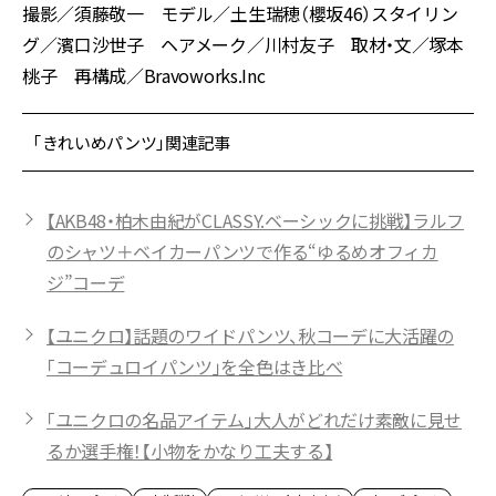
撮影／須藤敬一 モデル／土生瑞穂（櫻坂46）スタイリン
グ／濱口沙世子 ヘアメーク／川村友子 取材・文／塚本
桃子 再構成／Bravoworks.Inc
「きれいめパンツ」関連記事
【AKB48・柏木由紀がCLASSY.ベーシックに挑戦】ラルフ
のシャツ＋ベイカーパンツで作る“ゆるめオフィカ
ジ”コーデ
【ユニクロ】話題のワイドパンツ、秋コーデに大活躍の
「コーデュロイパンツ」を全色はき比べ
「ユニクロの名品アイテム」大人がどれだけ素敵に見せ
るか選手権！【小物をかなり工夫する】