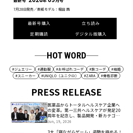
最新号
年
月号
7月28日発売／
表紙モデル：堀田 茜
最新号購入
立ち読み
定期購読
デジタル版購入
HOT WORD
#ジュエリー
#通勤服
#お呼ばれコーデ
#旅コーデ
#結婚
#スニーカー
#UNIQLO（ユニクロ）
#ZARA
#骨格診断
PRESS RELEASE
医薬品からトータルヘルスケア企業へ
の変革。第一三共ヘルスケアが発足20
周年を記念し、製品開発・新カテゴリ
挑戦の舞台や旧社統合時のエピソード
Jun, 19, 2026
を社員の想いとともに振り返る特別映
像を公開！
3大「寝ながらゲーム」姿勢を極める！