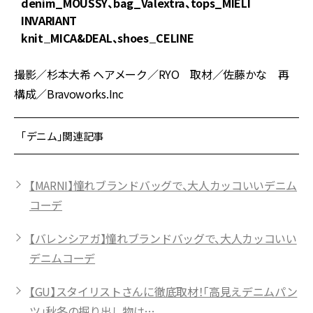
denim_MOUSSY、bag_Valextra、tops_MIELI
j
INVARIANT
t
knit_MICA&DEAL、shoes_CELINE
撮影／杉本大希 ヘアメーク／RYO 取材／佐藤かな 再
構成／Bravoworks.Inc
「デニム」関連記事
【MARNI】憧れブランドバッグで、大人カッコいいデニム
コーデ
【バレンシアガ】憧れブランドバッグで、大人カッコいい
デニムコーデ
【GU】スタイリストさんに徹底取材！「高見えデニムパン
ツ」秋冬の掘り出し物は…