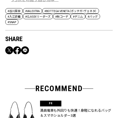
#谷川菜奈
#VALEXTRA
#BOTTEGA VENETA（ボッテガ・ヴェネタ）
#入江史織
#CLASSY.リーダーズ
#秋コーデ
#デニム
#バッグ
#SNAP
SHARE
RECOMMEND
満員電車も外回りも快適！身軽になれるバッグ
＆スマホショルダー3選