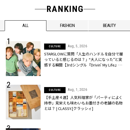
RANKING
ALL
FASHION
BEAUTY
Aug, 5, 2026
CULTURE
STARGLOWに質問「人生のハンドルを自分で握
っていると感じるのは？」“大️人になった”と実
感する瞬間【3rdシングル『Drivin' My Life』発
売】 | CLASSY.[クラッシィ]
Aug, 1, 2026
CULTURE
【手土産４選】人気料理家が「パーティによく
持参」見栄えも味わいもお墨付きの老舗の名物
とは？ | CLASSY.[クラッシィ]