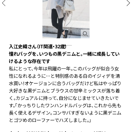
入江史織さん（IT関連・32歳）
憧れバッグを、いつもの黒デニムと。一緒に成長してい
けるような存在です
私にとって、今年は飛躍の一年。このバッグが似合う女
性になれるように…と特別感のある白のイジィデを清
モ
水買い!オケージョンに合うバッグだけど私はやっぱり
売
大好きな黒デニムとブラウスの甘辛ミックスが落ち着
く。カジュアルに持って、自分になじませていきたいで
す。「かっちりしたワンハンドルバッグは、これから先も
長く使えるデザイン。コンサバすぎないように黒デニム
とゴツめのローファーでハズしました。」
d