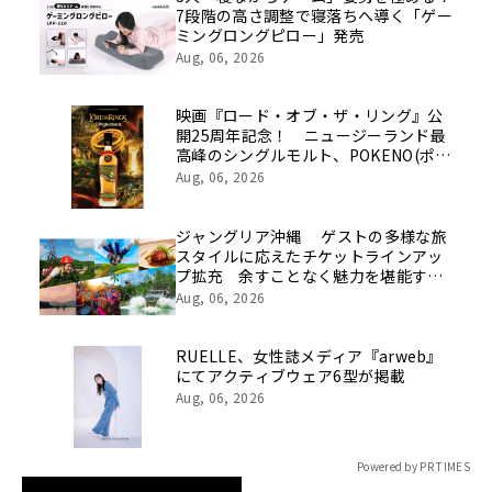
7段階の高さ調整で寝落ちへ導く「ゲー
ミングロングピロー」発売
Aug, 06, 2026
映画『ロード・オブ・ザ・リング』公
開25周年記念！ ニュージーランド最
高峰のシングルモルト、POKENO(ポケ
ノ)より 数量限定ウイスキー「リング
Aug, 06, 2026
ベアラー」が誕生
ジャングリア沖縄 ゲストの多様な旅
スタイルに応えたチケットラインアッ
プ拡充 余すことなく魅力を堪能する
「ロイヤルチケット」新登場
Aug, 06, 2026
RUELLE、女性誌メディア『arweb』
にてアクティブウェア6型が掲載
Aug, 06, 2026
Powered by PR TIMES