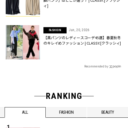
脚パンツ」はどこが違う？ | CLASSY.[クラッシ
ィ]
Jun, 20, 2026
FASHION
【黒パンツのレディースコーデ45選】春夏秋冬
のキレイめファッション | CLASSY.[クラッシィ]
Recommended by
RANKING
ALL
FASHION
BEAUTY