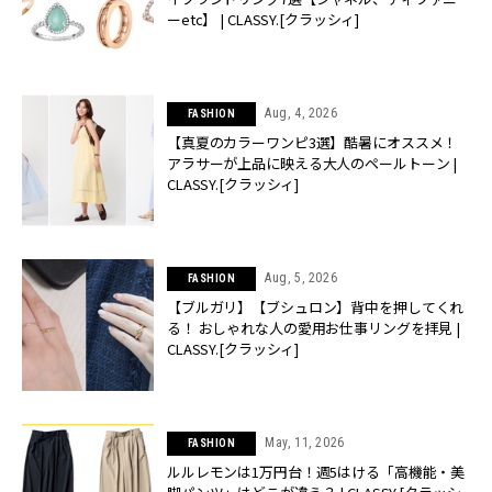
ーetc】 | CLASSY.[クラッシィ]
Aug, 4, 2026
FASHION
【真夏のカラーワンピ3選】酷暑にオススメ！
アラサーが上品に映える大人のペールトーン |
CLASSY.[クラッシィ]
Aug, 5, 2026
FASHION
【ブルガリ】【ブシュロン】背中を押してくれ
る！ おしゃれな人の愛用お仕事リングを拝見 |
CLASSY.[クラッシィ]
May, 11, 2026
FASHION
ルルレモンは1万円台！週5はける「高機能・美