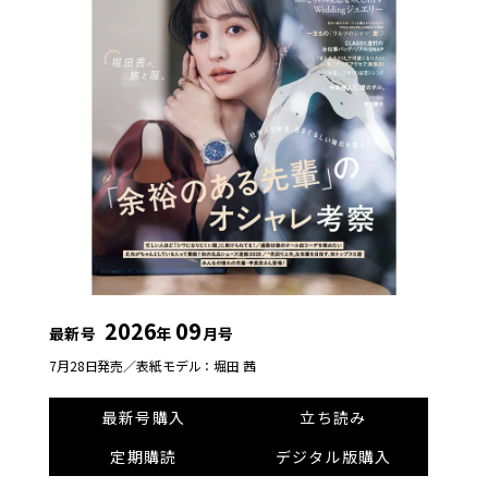
2026
09
最新号
年
月号
7月28日発売／
表紙モデル：堀田 茜
最新号購入
立ち読み
定期購読
デジタル版購入