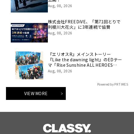
Aug, 08, 2026
株式会社FREEDiVE、「第71回とりで
利根川大花火」に3年連続で協賛
Aug, 08, 2026
『エリオスR』メインストーリー
『Like the dawning light』のEDテー
マ「Rise Sunshine ALL HEROES
Ver.」がフルサイズ配信決定！
Aug, 08, 2026
Powered by PR TIMES
VIEW MORE