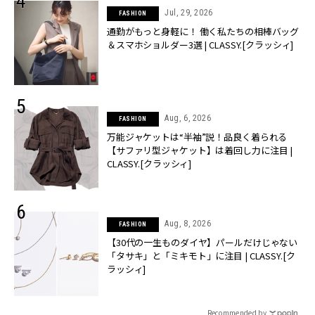
Jul, 29, 2026
FASHION
通勤がもっと身軽に！ 働く私たちの相棒バッグ
＆スマホショルダー3選 | CLASSY.[クラッシィ]
Aug, 6, 2026
FASHION
万能ジャケットは“半袖”説！品良く着られる
【サファリ型ジャケット】は着回し力に注目 |
CLASSY.[クラッシィ]
Aug, 8, 2026
FASHION
【30代の一生ものダイヤ】パールだけじゃない
「タサキ」と「ミキモト」に注目 | CLASSY.[ク
ラッシィ]
Recommended by