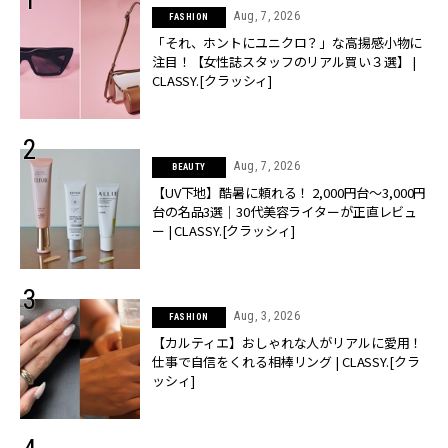
Aug, 7, 2026
FASHION
「それ、ホントにユニクロ？」な高揚感小物に
注目！【女性誌スタッフのリアル買い３選】 |
CLASSY.[クラッシィ]
Aug, 7, 2026
BEAUTY
【UV下地】酷暑に頼れる！ 2,000円台〜3,000円
台の名品3選｜30代美容ライターが正直レビュ
ー | CLASSY.[クラッシィ]
Aug, 3, 2026
FASHION
【カルティエ】おしゃれな人がリアルに愛用！
仕事で自信をくれる相棒リング | CLASSY.[クラ
ッシィ]