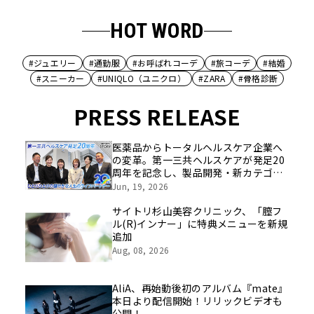
HOT WORD
#ジュエリー
#通勤服
#お呼ばれコーデ
#旅コーデ
#結婚
#スニーカー
#UNIQLO（ユニクロ）
#ZARA
#骨格診断
PRESS RELEASE
医薬品からトータルヘルスケア企業へ
の変革。第一三共ヘルスケアが発足20
周年を記念し、製品開発・新カテゴリ
挑戦の舞台や旧社統合時のエピソード
Jun, 19, 2026
を社員の想いとともに振り返る特別映
像を公開！
サイトリ杉山美容クリニック、「膣フ
ル(R)インナー」に特典メニューを新規
追加
Aug, 08, 2026
AliA、再始動後初のアルバム『mate』
本日より配信開始！リリックビデオも
公開！