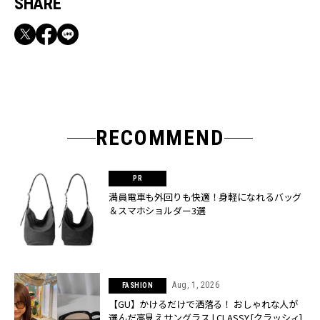
SHARE
RECOMMEND
満員電車も外回りも快適！身軽になれるバッグ
＆スマホショルダー3選
Aug, 1, 2026
FASHION
【GU】かけるだけで洒落る！ おしゃれな人が
選んだ高見えサングラス | CLASSY.[クラッシィ]