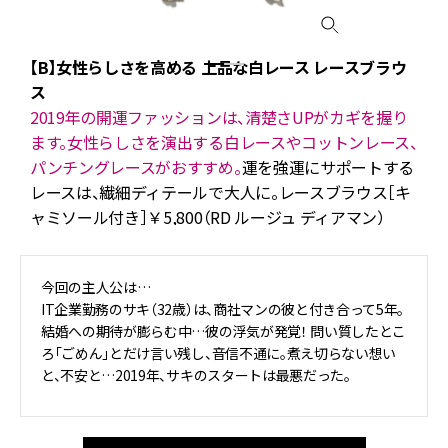
【B】女性らしさを高める 上品な白レース レースブラウ
ス
ー
2019年の開運ファッションは、清楚さUPがカギを握り
ます。女性らしさを演出する白レースやコットンレース、
パンチングレースがおすすめ。
運を強運にサポートする
レースは、繊細ディテールで大人に。レースブラウス［キ
ャミソール付き］￥5,800（RD ルージュ ディアマン）
今回の主人公は…
IT企業勤務のサキ（32歳）は、商社マンの彼と付き合って5年。
結婚への期待が膨らむ中…彼の浮気が発覚！ 問い質したとこ
ろ「ごめん」とだけ言い残し、音信不通に。煮え切らない想い
と、不安と…2019年、サキのスタートは最悪だった。