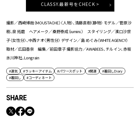
CLASSY.最新号をCHECK >
撮影／西崎博哉（MOUSTACHE）〈人物〉、清藤直樹〈静物〉 モデル／菅原沙
樹、泉 拓磨 ヘアメーク／桑野泰成（iumini.） スタイリング／濱口沙世
子〈女性分〉、中西ナオ〈男性分〉 デザイン／島 めぐみ（WHITE AGENCY）
取材／広田香奈 編集／前田章子 撮影協力／AWABEES、チルイン、赤坂
氷川神社、Longrain
#運気
#ラッキーアイテム
#パワースポット
#開運
#着回しDiary
#着回し
#コーディネート
SHARE