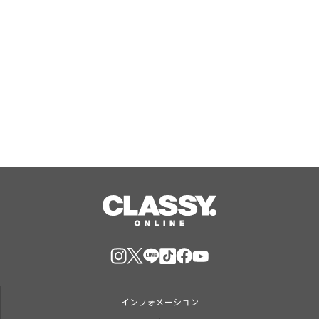
ック】
勝どき・晴海の『筋トレ×ピラティ
ス』で大人気のPBGが女性専用スタジ
オ（２号店）を開店。
Aug, 07, 2026
インフォメーション