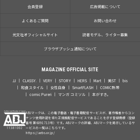
会員登録
広告掲載について
よくあるご質問
お問い合わせ
光文社オフィシャルサイト
読者モデル、ライター募集
ブラウザプッシュ通知について
MAGAZINE OFFICIAL SITE
JJ
CLASSY.
VERY
STORY
HERS
Mart
美ST
bis
和食スタイル
女性自身
SmartFLASH
COMIC熱帯
comic Pureri
マンガ コミソル
本がすき。
ABJマークは、この電子書店・電子書籍配信サービスが、著作権者からコン
テンツ使用許諾を得た正規版配信サービスであることを示す登録商標（登録
番号 第6091713号）です。ABJマークの詳細、ABJマークを掲示しているサ
ービスの一覧はこちらです。
https://aebs.or.jp/