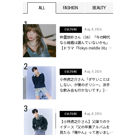
WEDDING
ALL
FASHION
BEAUTY
WEDDIN
 30, 2026
Aug, 8, 2026
CULTURE
リー】1つでも
仲里依紗さん（36）「今の時代
ポメラートの
なら結婚は選んでいないかも」
シリーズに注
【ドラマ『Tokyo middle 30』イ
ッシィ]
ンタビュー】 | CLASSY.[クラッシ
ィ]
 17, 2026
Aug, 9, 2026
CULTURE
ラグジュアリ
小林虎之介さん「ダサいことは
ルな『ブライ
しない、が僕のポリシー。派手
| CLASSY.
な飲み会も行かないです」 |
CLASSY.[クラッシィ]
 1, 2026
Aug, 8, 2026
CULTURE
洗うたびに
【小林虎之介さん】父譲りのラ
毛穴レスを目
イダース「父の卒業アルバムを
CLASSY.[ク
見たら『俺やん』って思いまし