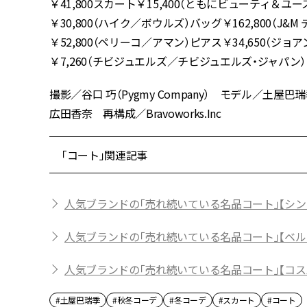
￥41,800スカート￥15,400（ともにビューティ
￥30,800（ハイク／ボウルズ）バッグ￥162,800（
￥52,800（ペリーコ／アマン）ピアス￥34,650（ジ
￥7,260（チビジュエルズ／チビジュエルズ・ジャパン）
撮影／谷口 巧（Pygmy Company） モデル／
広田香奈 再構成／Bravoworks.Inc
「コート」関連記事
人気ブランドの「売れ続いている名品コート」【シ
人気ブランドの「売れ続いている名品コート」【ベル
人気ブランドの「売れ続いている名品コート」【コ
#土屋巴瑞季
#秋冬コーデ
#冬コーデ
#スカート
#コート