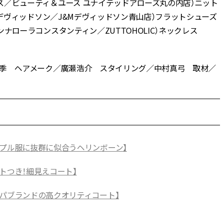
＆ユース／ビューティ＆ユース ユナイテッドアローズ丸の内店）ニット
J&M デヴィッドソン／J&Mデヴィッドソン青山店）フラットシューズ
ョアンナローラコンスタンティン／ZUTTOHOLIC）ネックレス
土屋巴瑞季 ヘアメーク／廣瀬浩介 スタイリング／中村真弓 取材／
ンプル服に抜群に似合うヘリンボーン】
トつき！細見えコート】
スパブランドの高クオリティコート】