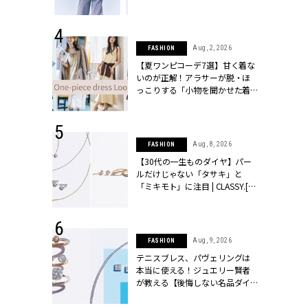
た（笑）」 | CLASSY.[クラッシ
ィ]
 16, 2026
Aug, 2, 2026
FASHION
はアリ？お呼
【夏ワンピコーデ7選】甘く着な
コーデ＆マナ
いのが正解！アラサーが脱・ほ
Y.[クラッシィ]
っこりする「小物を聞かせた着
こなし」 | CLASSY.[クラッシィ]
 14, 2025
Aug, 8, 2026
FASHION
25年秋の挙
【30代の一生ものダイヤ】パー
をレポート＜
ルだけじゃない「タサキ」と
像集＞ |
「ミキモト」に注目 | CLASSY.[ク
ィ]
ラッシィ]
 13, 2025
Aug, 9, 2026
FASHION
ブランドのリ
テニスブレス、パヴェリングは
0代カップルの
本当に使える！ジュエリー賢者
SSY.[クラッシ
が教える【後悔しない名品ダイ
ヤ】３選 | CLASSY.[クラッシィ]