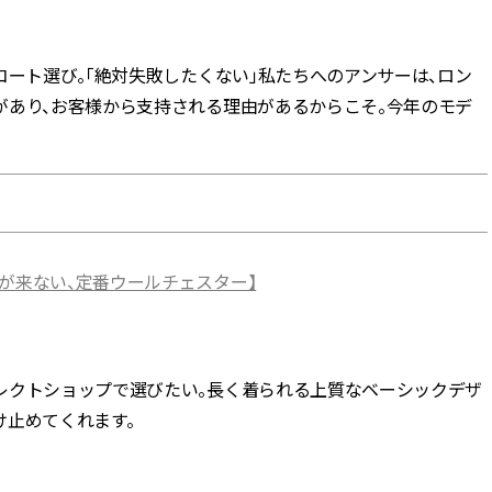
BEAUTY
コート選び。「絶対失敗したくない」私たちへのアンサーは、ロン
があり、お客様から支持される理由があるからこそ。今年のモデ
Aug, 9, 2026
Jun,
BEAUTY
WEDDING
【毛穴沼からの脱出】みんなが
【一生ものジュエ
リアルに行き着いた“アワード総
存在感が際立つ！
なめ”の「神コスメ」３選 |
「トゥギャザー」
CLASSY.[クラッシィ]
目 | CLASSY.[クラ
Aug, 8, 2026
Mar,
BEAUTY
WEDDING
が来ない、定番ウールチェスター】
【エルメス】初の本格リップケ
【10万円台から】
アコレクション誕生！憧れのア
ーでよりパーソナ
イテムで唇をもっと美しく |
ダルジュエリー』４選 
CLASSY.[クラッシィ]
[クラッシィ]
レクトショップで選びたい。長く着られる上質なベーシックデザ
け止めてくれます。
Aug, 6, 2026
May,
BEAUTY
WEDDING
【ヘアアクセ6選】手抜きに見え
【清潔感を確約】
ない！アラサーのまとめ髪が垢
『角栓』をオフ！
抜ける「即戦力アクセ」たち |
指せる話題の洗顔料 | 