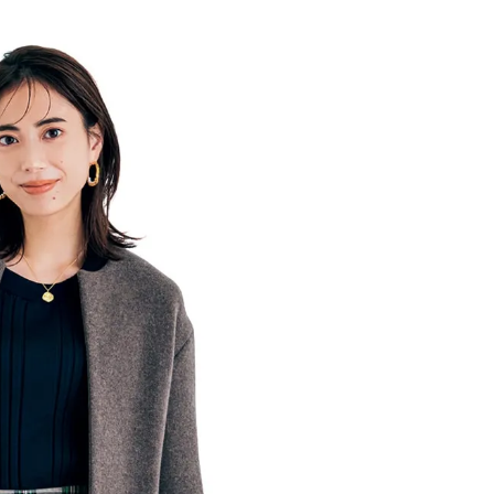
CLASSY.[クラッシィ]
ラッシィ]
Aug, 9, 2026
Feb,
BEAUTY
WEDDING
【エルメス】9月1日発売！今し
結婚式に黒ドレス
か手に入らない限定ケースとリ
ばれで失敗しない
ップで魅せる秋メイク | CLASSY.
ーを解説 | CLASS
[クラッシィ]
Aug, 7, 2026
Dec,
BEAUTY
WEDDING
【UV下地】酷暑に頼れる！
【堀田茜さん】20
2,000円台〜3,000円台の名品3選
式・披露宴の全容
｜30代美容ライターが正直レビ
CLASSY.独占取材画
ュー | CLASSY.[クラッシィ]
CLASSY.[クラッシ
Aug, 5, 2026
Aug,
BEAUTY
WEDDING
ユニクロ名品も！日焼け対策ガ
【結婚指輪】人気
チ勢の「ないと無理」なアイテ
ング22選｜20〜3
ムハック7選 | CLASSY.[クラッシ
エピソードも | CLA
ィ]
ィ]