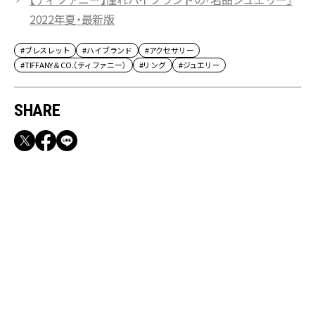
2022年夏・最新版
#ブレスレット
#ハイブランド
#アクセサリー
#TIFFANY＆CO.（ティファニー）
#リング
#ジュエリー
SHARE
RECOMMEND
【CLASSY.お仕事名品】収納力のある優秀バッ
グ&スマホショルダー3選