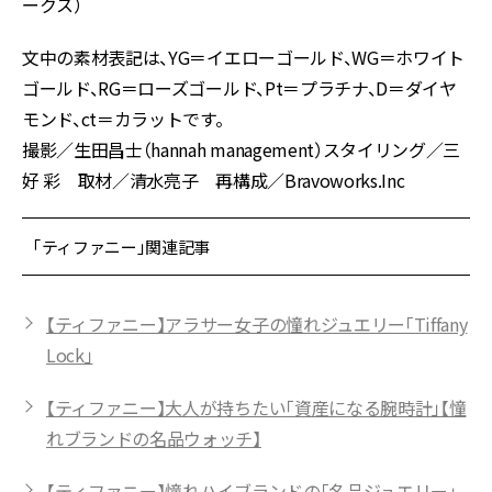
ークス）
文中の素材表記は、YG＝イエローゴールド、WG＝ホワイト
ゴールド、RG＝ローズゴールド、Pt＝プラチナ、D＝ダイヤ
モンド、ct＝カラットです。
撮影／生田昌士（hannah management）スタイリング／三
好 彩 取材／清水亮子 再構成／Bravoworks.Inc
「ティファニー」関連記事
【ティファニー】アラサー女子の憧れジュエリー「Tiffany
Lock」
【ティファニー】大人が持ちたい「資産になる腕時計」【憧
れブランドの名品ウォッチ】
【ティファニー】憧れハイブランドの「名品ジュエリー」