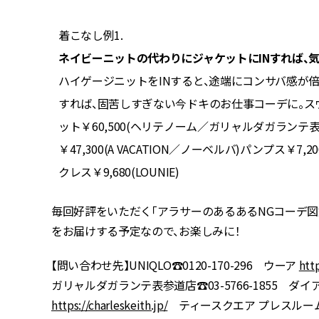
着こなし例1.
ネイビーニットの代わりにジャケットにINすれば、
甘口派の
ハイゲージニットをINすると、途端にコンサバ感が
 プレスル
すれば、固苦しすぎない今ドキのお仕事コーデに。
ルズ店)
ット￥60,500(ヘリテノーム／ガリャルダガランテ表
ロングブー
￥47,300(A VACATION／ノーベルバ)パンプス￥7,200(
クレス￥9,680(LOUNIE)
毎回好評をいただく「アラサーのあるあるNGコーデ
をお届けする予定なので、お楽しみに！
【問い合わせ先】UNIQLO☎︎0120-170-296 ウーア
http
ガリャルダガランテ表参道店☎︎03-5766-1855 ダイアナ 銀座
https://charleskeith.jp/
ティースクエア プレスルーム ☎︎03