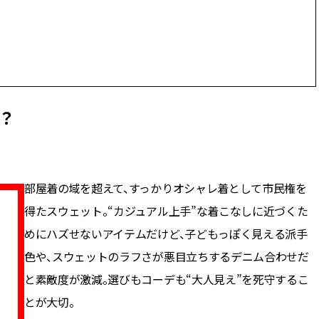
かな肌を目指す | CLASSY.[クラッ
目 | CLASSY.[クラ
シィ]
Nov, 17, 2025
Dec,
BEAUTY
WEDDING
【落ちない名品リップ10選】塗
【結婚式のお呼ば
り直しできない・皮むけしやす
事情】アンテプリマ、
いetc.悩みをクリア | CLASSY.[ク
「小さくても収納
ラッシィ]
件！ | CLASSY.[
？
Aug, 4, 2026
Mar,
BEAUTY
WEDDING
【猛暑ダメージ】はまずリセッ
【ティファニー】
ト！30代の夏枯れ肌を救う「先
び目”モチーフの
部屋着の域を超えて、すっかりオシャレ着として市民権を
回りエイジングケア」美容液3選
本命 | CLASSY.[
| CLASSY.[クラッシィ]
得たスウェット。“カジュアル上手”な着こなしに近づくた
めにハズせないアイテムだけど、子どもっぽく見える派手
Jul, 30, 2026
Mar,
BEAUTY
WEDDING
色や、スウェットのラフさが悪目立ちするデニム合わせだ
【30代のヘアスタイル】じわじ
ワンピより新鮮！
と素敵度が激減。選びもコーデも“大人見え”を死守するこ
わ人気「姫カット」ってどんな
プス×パンツ」の
ヘア？今支持されている理由っ
れコーデ【7選】 | C
とが大切。
て？ | CLASSY.[クラッシィ]
ッシィ]