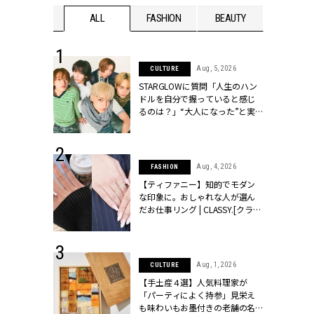
WEDDING
ALL
FASHION
BEAUTY
WEDDIN
 16, 2026
Aug, 5, 2026
CULTURE
はアリ？お呼
STARGLOWに質問「人生のハン
コーデ＆マナ
ドルを自分で握っていると感じ
Y.[クラッシィ]
るのは？」“大️人になった”と実
感する瞬間【3rdシングル
『Drivin' My Life』発売】 |
CLASSY.[クラッシィ]
 13, 2025
Aug, 4, 2026
FASHION
ブランドのリ
【ティファニー】知的でモダン
0代カップルの
な印象に。おしゃれな人が選ん
SSY.[クラッシ
だお仕事リング | CLASSY.[クラッ
シィ]
 30, 2026
Aug, 1, 2026
CULTURE
リー】1つでも
【手土産４選】人気料理家が
ポメラートの
「パーティによく持参」見栄え
シリーズに注
も味わいもお墨付きの老舗の名