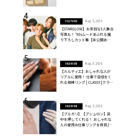
ッシィ]
物とは？ | CLASSY.[クラッシィ]
 24, 2025
Aug, 5, 2026
CULTURE
れバッグ最新
【STARGLOW】お茶目な5人集合
プラダetc.
写真も！ ’90sムードあふれる撮
力あり」が条
り下ろしカット集【未公開あ
クラッシィ]
り】 | CLASSY.[クラッシィ]
 28, 2026
Aug, 3, 2026
FASHION
結婚指輪は“結
【カルティエ】おしゃれな人が
最愛リングが大
リアルに愛用！ 仕事で自信をく
クラッシィ]
れる相棒リング | CLASSY.[クラッ
シィ]
 6, 2026
Aug, 5, 2026
FASHION
「レーストッ
【ブルガリ】【ブシュロン】背
結婚式お呼ば
中を押してくれる！ おしゃれな
LASSY.[クラ
人の愛用お仕事リングを拝見 |
CLASSY.[クラッシィ]