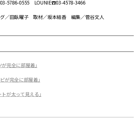
86-0555 LOUNIE☎︎03-4578-3466
ング／田臥曜子 取材／坂本結香 編集／菅谷文人
ツが完全に部屋着」
ンピが完全に部屋着」
ートが太って見える」