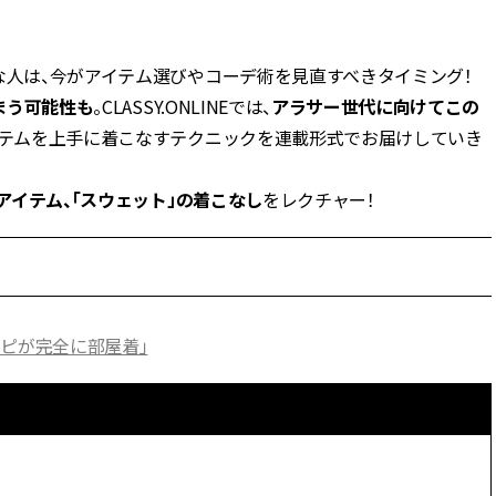
BEAUTY
な人は、今がアイテム選びやコーデ術を見直すべきタイミング！
まう可能性も
。CLASSY.ONLINEでは、
アラサー世代に向けてこの
Aug, 5, 2026
Feb,
BEAUTY
WEDDING
イテムを上手に着こなすテクニックを連載形式でお届けしていき
夏の深刻なくすみ・色ムラにア
結婚式に黒ドレス
プローチ！【透明感を底上げ】
ばれで失敗しない
神コスメ３選 | CLASSY.[クラッシ
ーを解説 | CLASS
イテム、「スウェット」の着こなし
ィ]
をレクチャー！
Aug, 5, 2026
Aug,
BEAUTY
WEDDING
ユニクロ名品も！日焼け対策ガ
【結婚指輪】人気
チ勢の「ないと無理」なアイテ
ング22選｜20〜3
ムハック7選 | CLASSY.[クラッシ
エピソードも | CLA
ンピが完全に部屋着」
ィ]
ィ]
Aug, 5, 2026
Jun,
BEAUTY
WEDDING
忙しい毎日に「うるおいター
【一生ものジュエ
ボ」を。新【SOFINA BASIC＋】
存在感が際立つ！
のお手入れでうるおってなめら
「トゥギャザー」