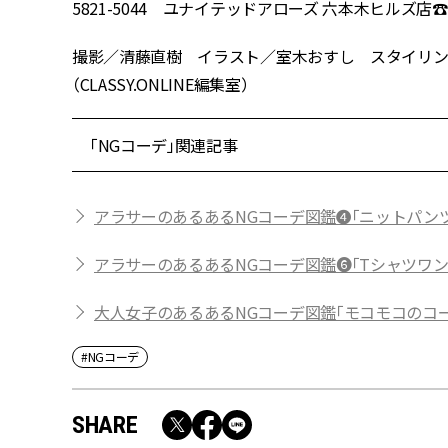
5821-5044 ユナイテッドアローズ 六本木ヒルズ店☎︎03-57
撮影／清藤直樹 イラスト／室木おすし スタイリ
（CLASSY.ONLINE編集室）
「NGコーデ」関連記事
アラサーのあるあるNGコーデ図鑑❹「ニットパン
アラサーのあるあるNGコーデ図鑑❻「Tシャツワ
大人女子のあるあるNGコーデ図鑑「モコモコのコ
#NGコーデ
SHARE