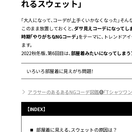
れるスウェット」
「大人になって、コーデが上手くいかなくなった」そん
このまま放置しておくと、
ダサ見えコーデになってし
時期「やりがちなNGコーデ」
をテーマに、トレンドア
ます。
2022秋冬版、第6回目は、
部屋着みたいになってしまうア
いろいろ部屋着に見えがち問題！
アラサーのあるあるNGコーデ図鑑❻「Tシャツワ
【INDEX】
部屋着に見える、スウェットの原因は？