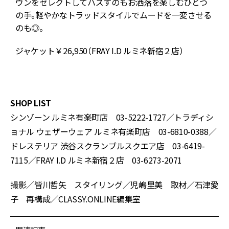
風
ウンをセレクトしてハズすのもお洒落を楽しむひとつ
る
の手。軽やかなトラッドスタイルでムードを一変させる
のも◎。
谷
ジャケット￥26,950（FRAY I.D ルミネ新宿２店）
SHOP LIST
シンゾーン ルミネ有楽町店 03-5222-1727／トラディシ
ョナル ウェザーウェア ルミネ有楽町店 03-6810-0388／
ドレステリア 渋谷スクランブルスクエア店 03-6419-
7115／FRAY I.D ルミネ新宿２店 03-6273-2071
撮影／皆川哲矢 スタイリング／児嶋里美 取材／石津愛
子 再構成／CLASSY.ONLINE編集室