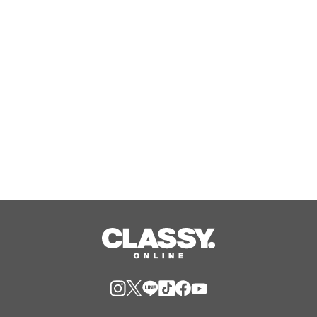
大会」10月3日(土)開催!
Aug, 09, 2026
【第8回おおきに祭｜8/29・30開催】
☆初開催☆「おおきにプロレス」 情報
公開しました！
Aug, 09, 2026