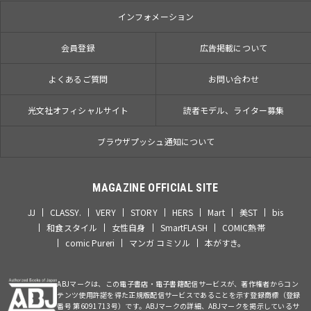
インフォメーション
会員登録
広告掲載について
よくあるご質問
お問い合わせ
光文社オフィシャルサイト
読者モデル、ライター募集
ブラウザプッシュ通知について
MAGAZINE OFFICIAL SITE
JJ
CLASSY.
VERY
STORY
HERS
Mart
美ST
bis
和食スタイル
女性自身
SmartFLASH
COMIC熱帯
comic Pureri
マンガ コミソル
本がすき。
ABJマークは、この電子書店・電子書籍配信サービスが、著作権者からコン
テンツ使用許諾を得た正規版配信サービスであることを示す登録商標（登録
番号 第6091713号）です。ABJマークの詳細、ABJマークを掲示しているサ