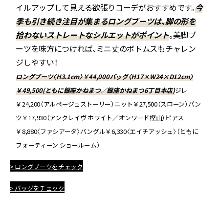
イルアップして見える欲張りコーデがおすすめです。
今
季も引き続き注目が集まるロングブーツは、脚の形を
拾わないストレートなシルエットがポイント
。美脚ブ
ーツを味方につければ、ミニ丈のボトムスもチャレン
ジしやすい！
ロングブーツ〈H3.1cm〉￥44,000バッグ〈H17×W24×D12cm〉
￥49,500(ともに銀座かねまつ／銀座かねまつ6丁目本店)
ジレ
￥24,200（アルページュストーリー）ニット￥27,500（スローン）パン
ツ￥17,930（アンクレイヴ ホワイト／オンワード樫山）ピアス
￥8,880〈ファシアータ〉バングル￥6,330〈エイチアッシュ〉（ともに
フォーティーン ショールーム）
> ロングブーツをチェック
> バッグをチェック