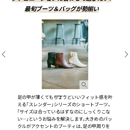
最旬ブーツ＆バッグが勢揃い
ト
足の甲が薄くてもちょうどいいフィット感を叶
（
ド
える「スレンダー」シリーズのショートブーツ。
群
テ
「サイズは合っているはずなのにしっくりこな
く
から
い…」というお悩みを解決します。大きめのバッ
出
く
クルがアクセントのブーティは、足の甲周りを
に