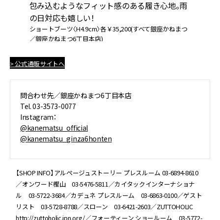
包み込むようなフィット感のある履き心地。雨
フ
ねま
の日対応も嬉しい！
活
ショートブーツ〈H4.9cm〉各￥35,200(すべて銀座かねまつ
ブー
／銀座かねまつ6丁目本店)
¥
> 公式通販サイトへ
問合わせ先／銀座かねまつ6丁目本店
Tel. 03-3573-0077
Instagram：
@kanematsu_official
@kanematsu_ginza6honten
【SHOP INFO】アルページュストーリー プレスルーム 03-6894-8610
／オンワード樫山 03-5476-5811／カイタックインターナショナ
ル 03-5722-3684／カデュネ プレスルーム 03-6863-0100／ゲスト
リスト 03-5728-8788／スローン 03-6421-2603／ZUTTOHOLIC
http://zuttoholic.jpn.org/／フォーティーン ショールーム 03-5772-