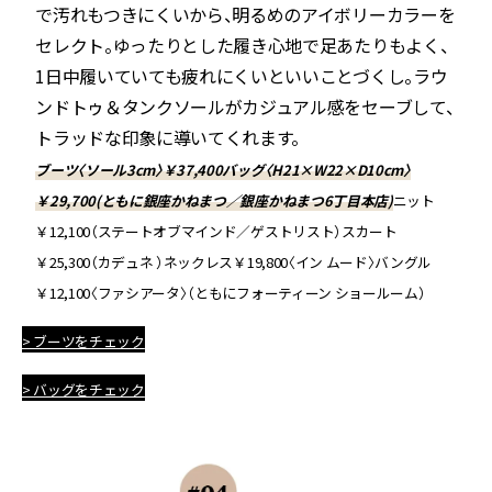
で汚れもつきにくいから、明るめのアイボリーカラーを
セレクト。ゆったりとした履き心地で足あたりもよく、
1日中履いていても疲れにくいといいことづくし。ラウ
ンドトゥ＆タンクソールがカジュアル感をセーブして、
トラッドな印象に導いてくれます。
ブーツ〈ソール3cm〉￥37,400バッグ〈H21×W22×D10cm〉
￥29,700(ともに銀座かねまつ／銀座かねまつ6丁目本店)
ニット
￥12,100（ステートオブマインド／ゲストリスト）スカート
￥25,300（カデュネ ）ネックレス￥19,800〈イン ムード〉バングル
￥12,100〈ファシアータ〉（ともにフォーティーン ショールーム）
> ブーツをチェック
> バッグをチェック