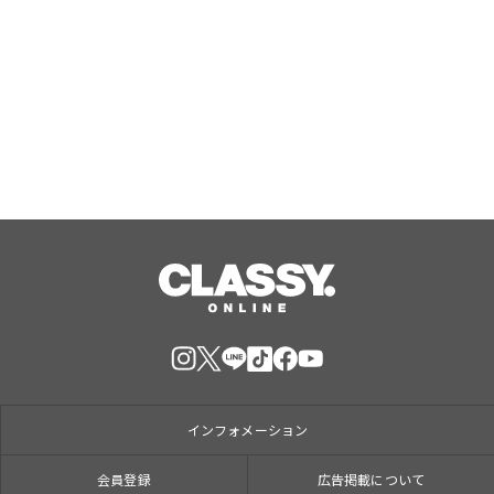
東京・赤坂見附のバインミー専門店
「TOKYO BANH MI STAND」が『ベト
ナム バインミーフェスティバル
2026』に出店決定！
Aug, 09, 2026
インフォメーション
会員登録
広告掲載について