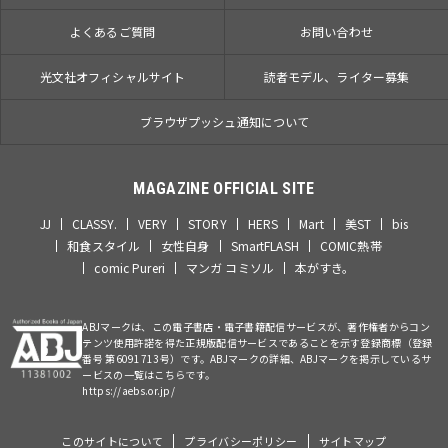
よくあるご質問
お問い合わせ
光文社オフィシャルサイト
読者モデル、ライター募集
ブラウザプッシュ通知について
MAGAZINE OFFICIAL SITE
JJ
CLASSY.
VERY
STORY
HERS
Mart
美ST
bis
和食スタイル
女性自身
SmartFLASH
COMIC熱帯
comic Pureri
マンガ コミソル
本がすき。
ABJマークは、この電子書店・電子書籍配信サービスが、著作権者からコン
テンツ使用許諾を得た正規版配信サービスであることを示す登録商標（登録
番号 第6091713号）です。ABJマークの詳細、ABJマークを掲示しているサ
ービスの一覧はこちらです。
https://aebs.or.jp/
このサイトについて
プライバシーポリシー
サイトマップ