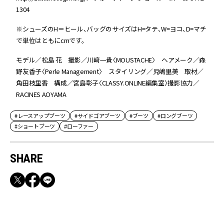
1304
※シューズのH＝ヒール、バッグのサイズはH=タテ、W=ヨコ、D=マチ
で単位はともにcmです。
モデル／松島 花 撮影／川﨑一貴〈MOUSTACHE〉 ヘアメーク／森
野友香子〈Perle Management〉 スタイリング／児嶋里美 取材／
角田枝里香 構成／宮島彰子〈CLASSY.ONLINE編集室〉撮影協力／
RACINES AOYAMA
#レースアップブーツ
#サイドゴアブーツ
#ブーツ
#ロングブーツ
#ショートブーツ
#ローファー
SHARE