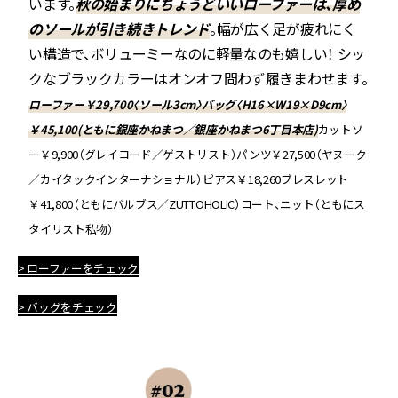
います。
秋の始まりにちょうどいいローファーは、厚め
のソールが引き続きトレンド
。幅が広く足が疲れにく
い構造で、ボリューミーなのに軽量なのも嬉しい！ シッ
クなブラックカラーはオンオフ問わず履きまわせます。
ローファー￥29,700〈ソール3cm〉バッグ〈H16×W19×D9cm〉
￥45,100(ともに銀座かねまつ／銀座かねまつ6丁目本店)
カットソ
ー￥9,900（グレイコード／ゲストリスト）パンツ￥27,500（ヤヌーク
／カイタックインターナショナル）ピアス￥18,260ブレスレット
￥41,800（ともにバルブス／ZUTTOHOLIC）コート、ニット（ともにス
タイリスト私物）
> ローファーをチェック
> バッグをチェック