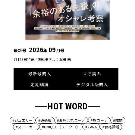
2026
09
最新号
年
月号
7月28日発売／
表紙モデル：堀田 茜
最新号購入
立ち読み
定期購読
デジタル版購入
HOT WORD
#ジュエリー
#通勤服
#お呼ばれコーデ
#旅コーデ
#結婚
#スニーカー
#UNIQLO（ユニクロ）
#ZARA
#骨格診断