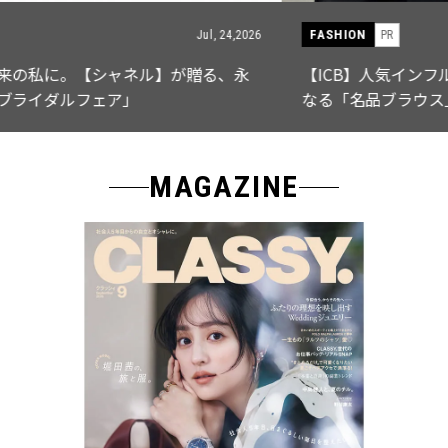
FASHION
PR
Jul, 15,2026
【ICB】人気インフルエンサーと共同制作! 週5で着たく
なる「名品ブラウス」２選
MAGAZINE