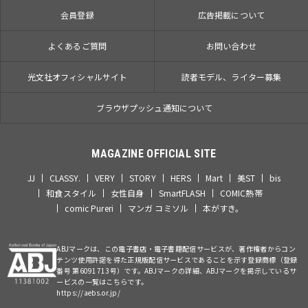
会員登録
広告掲載について
よくあるご質問
お問い合わせ
光文社オフィシャルサイト
読者モデル、ライター募集
ブラウザプッシュ通知について
MAGAZINE OFFICIAL SITE
JJ
CLASSY.
VERY
STORY
HERS
Mart
美ST
bis
和食スタイル
女性自身
SmartFLASH
COMIC熱帯
comic Pureri
マンガ コミソル
本がすき。
ABJマークは、この電子書店・電子書籍配信サービスが、著作権者からコン
テンツ使用許諾を得た正規版配信サービスであることを示す登録商標（登録
番号 第6091713号）です。ABJマークの詳細、ABJマークを掲示しているサ
ービスの一覧はこちらです。
https://aebs.or.jp/