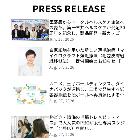
PRESS RELEASE
医薬品からトータルヘルスケア企業へ
の変革。第一三共ヘルスケアが発足20
周年を記念し、製品開発・新カテゴリ
挑戦の舞台や旧社統合時のエピソード
Jun, 19, 2026
を社員の想いとともに振り返る特別映
像を公開！
自家細胞を用いた新しい薄毛治療「マ
イクログラフト薄毛療法（毛包皮膚組
織移植法）」提供開始のお知らせ 【医
療法人社団 青真会 青山エルクリニ
Aug, 07, 2026
ック】
カゴメ、王子ホールディングス、ダイ
ナパックが連携し、工場で発生する紙
容器損紙を段ボールへ再資源化する実
証を開始
Aug, 07, 2026
勝どき・晴海の『筋トレ×ピラティ
ス』で大人気のPBGが女性専用スタジ
オ（２号店）を開店。
Aug, 07, 2026