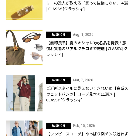
リーの達人が教える「買って後悔しない」４選
| CLASSY.[クラッシィ]
Aug, 1, 2026
FASHION
【無印良品】夏のオシャレ3大名品を発表！旅
慣れ賢者のリアルクチコミで厳選 | CLASSY.[ク
ラッシィ]
Mar, 7, 2026
FASHION
ご近所スタイルに見えない！きれいめ【白系ス
ウェットパンツ】コーデ見本＜11選＞ |
CLASSY.[クラッシィ]
Feb, 15, 2026
FASHION
【ワンピースコーデ】やっぱり楽チン♡迷わず