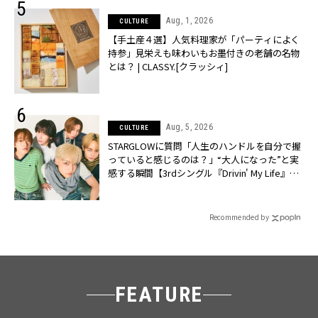
Aug, 1, 2026
CULTURE
【手土産４選】人気料理家が「パーティによく
持参」見栄えも味わいもお墨付きの老舗の名物
とは？ | CLASSY.[クラッシィ]
Aug, 5, 2026
CULTURE
STARGLOWに質問「人生のハンドルを自分で握
っていると感じるのは？」“大️人になった”と実
感する瞬間【3rdシングル『Drivin' My Life』発
売】 | CLASSY.[クラッシィ]
Recommended by
FEATURE