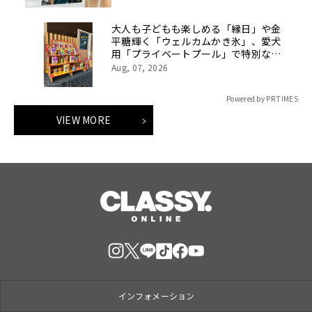
大人も子どもも楽しめる「縁日」や金
平糖輝く「ウェルカムかき氷」、愛犬
用「プライベートプール」で特別な夏
休みをお届け
Aug, 07, 2026
Powered by PR TIMES
VIEW MORE
インフォメーション