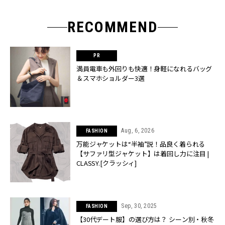
RECOMMEND
満員電車も外回りも快適！身軽になれるバッグ
＆スマホショルダー3選
Aug, 6, 2026
FASHION
万能ジャケットは“半袖”説！品良く着られる
【サファリ型ジャケット】は着回し力に注目 |
CLASSY.[クラッシィ]
Sep, 30, 2025
FASHION
【30代デート服】の選び方は？ シーン別・秋冬