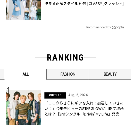
決まる正解スタイル６選 | CLASSY.[クラッシィ]
Recommended by
RANKING
ALL
FASHION
BEAUTY
Aug, 6, 2026
CULTURE
「ここからさらにギアを入れて加速していきた
い！」今年デビューのSTARGLOWが目指す場所
とは？【3rdシングル『Drivin' My Life』発売】 |
CLASSY.[クラッシィ]