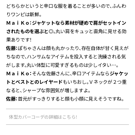
どちらかというと辛口な服を着ることが多いので、ふんわ
りワンピは新鮮。
ＭａｉＫｏ：
ジャケットなら素材が硬めで肩がセットイン
されたものを選ぶと◎
。丸い肩をキュッと直角に見せる効
果ありです！
佐藤：
ぽちゃさんは顔も丸かったり、存在自体が甘く見えが
ちなので、ハンサムなアイテムを投入すると洗練される気
がします。丸い体型に可愛すぎるものは少しイタい…。
ＭａｉＫｏ：
そんな佐藤さんに、辛口アイテムなら
ジャケッ
トとベストとのレイヤード
もいちおし。Ｖネックが２つ重
なると、シャープな雰囲気が増しますよ。
佐藤：
首元がすっきりすると顔も小顔に見えそうですね。
体型カバーコーデの詳細はこちら！