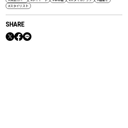
#スタイリスト
SHARE
RECOMMEND
満員電車も外回りも快適！身軽になれるバッグ
＆スマホショルダー3選