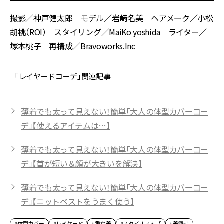
撮影／神戸健太郎 モデル／岩﨑名美 ヘアメーク／小松
胡桃（ROI） スタイリング／MaiKo yoshida ライター／
塚本桃子 再構成／Bravoworks.Inc
「レイヤードコーデ」関連記事
薄着でも太って見えない！簡単「大人の体型カバーコー
デ」【使えるアイテムは…】
薄着でも太って見えない！簡単「大人の体型カバーコー
デ」【首が短い＆顔が大きいを解決】
薄着でも太って見えない！簡単「大人の体型カバーコー
デ」【ニットベストをうまく使う】
#体型カバー
#レイヤード
#重ね着
#スタイルアップ
#着痩せ