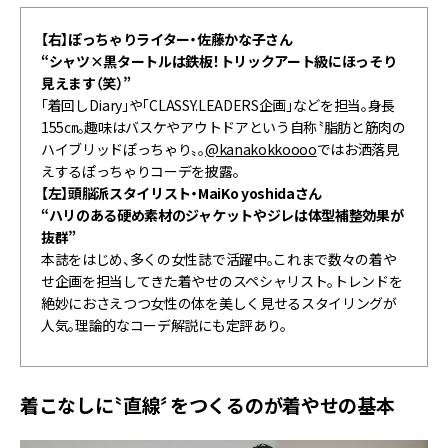
【右】ぽっちゃりライター・佐藤かな子さん
“シャツ×黒タートルは鉄板！トリックアート級にほっそり
見えます（笑）”
「着回しDiary」や「CLASSY.LEADERS企画」などを担当。身長
155㎝。趣味はバスケやアウトドアという自称〝脂肪と筋肉の
ハイブリッドぽっちゃり〟。
@kanakokkoooo
ではお洒落見
えするぽっちゃりコーデを披露。
【左】頭脳派スタイリスト・MaiKo yoshidaさん
“ハリのある硬め素材のジャケットやジレは体型補整効果が
抜群”
本誌をはじめ、多くの女性誌で活躍中。これまで数々の着や
せ企画を担当してきた着やせのスペシャリスト。トレンドを
絶妙におさえつつ女性の体を美しく見せるスタイリングが
人気。理論的なコーデ解説にも定評あり。
着こなしに〝直線〞をつくるのが着やせの基本