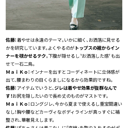
佐藤：
着やせは永遠のテーマ。いかに細く、お洒落に見せる
かを研究しています。よくやるのが
トップスの裾からイン
ナーを覗かせるテク
。下腹が隠せるし〝お洒落した感〞も出
せて一石二鳥。
ＭａｉＫｏ：
インナーを出すとコーディネートに立体感が
出て、腰まわりの目くらましになるから効果的ですね。
佐藤：
アイテムでいうと、
ジレは着やせ効果が抜群なんで
す！
お尻を隠したいので長め丈のものがマストです。
ＭａｉＫｏ：
ロングジレ、今から夏まで使えるし重宝間違い
なし！胸や腰などカーヴィなボディラインが真っすぐに補
整され、華奢見えします。
佐藤：
ぽちゃさんは着こなしに「直線」を取り入れるのがポ