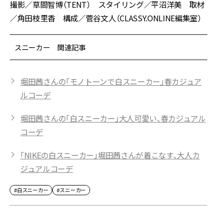
撮影／草間智博（TENT） スタイリング／平沼洋美 取材
／角田枝里香 構成／菅谷文人（CLASSY.ONLINE編集室）
スニーカー 関連記事
堀田茜さんの「モノトーンで白スニーカー」春カジュア
ルコーデ
堀田茜さんの「白スニーカー」大人可愛い、春カジュアル
コーデ
「NIKEの白スニーカー」堀田茜さんが着こなす、大人カ
ジュアルコーデ
#白スニーカー
#スニーカー