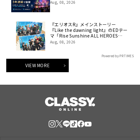
Aug, 08, 2026
『エリオスR』メインストーリー
『Like the dawning light』のEDテー
マ「Rise Sunshine ALL HEROES
Ver.」がフルサイズ配信決定！
Aug, 08, 2026
Powered by PR TIMES
VIEW MORE