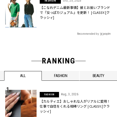
Oct, 25, 2025
FASHION
【こなれデニム最新事情】彼とお揃いブランド
で『女っぽカジュアル』を更新！ | CLASSY.[ク
ラッシィ]
Recommended by
RANKING
ALL
FASHION
BEAUTY
Aug, 3, 2026
FASHION
【カルティエ】おしゃれな人がリアルに愛用！
仕事で自信をくれる相棒リング | CLASSY.[クラ
ッシィ]