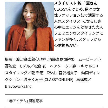
スタイリスト 乾 千恵さん
CLASSY.をはじめ、数々の女
性ファッション誌で活躍する
人気スタイリスト。女らしさ
の中にエッジを効かせた大人
フェミニンなスタイリングに
ファンが多く、スタッフから
の信頼も厚い。
撮影／渡辺謙太郎〈人物〉、清藤直樹〈静物〉 ムービー／小
野能宏 モデル／松島 花 ヘアメーク／森 ユキオ（ROI）
スタイリング／乾 千恵 取材／宮沢裕貴子 動画ディレ
クション／浅田くみ子（CLASSY.ONLINE) 再構成／
Bravoworks.Inc
「春アイテム」関連記事