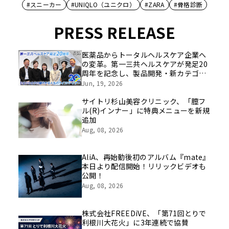
#スニーカー
#UNIQLO（ユニクロ）
#ZARA
#骨格診断
PRESS RELEASE
医薬品からトータルヘルスケア企業へ
の変革。第一三共ヘルスケアが発足20
周年を記念し、製品開発・新カテゴリ
挑戦の舞台や旧社統合時のエピソード
Jun, 19, 2026
を社員の想いとともに振り返る特別映
像を公開！
サイトリ杉山美容クリニック、「膣フ
ル(R)インナー」に特典メニューを新規
追加
Aug, 08, 2026
AliA、再始動後初のアルバム『mate』
本日より配信開始！リリックビデオも
公開！
Aug, 08, 2026
株式会社FREEDiVE、「第71回とりで
利根川大花火」に3年連続で協賛