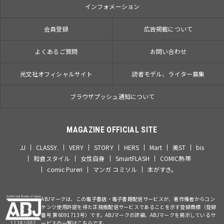
インフォメーション
会員登録
広告掲載について
よくあるご質問
お問い合わせ
光文社オフィシャルサイト
読者モデル、ライター募集
ブラウザプッシュ通知について
MAGAZINE OFFICIAL SITE
JJ
CLASSY.
VERY
STORY
HERS
Mart
美ST
bis
和食スタイル
女性自身
SmartFLASH
COMIC熱帯
comic Pureri
マンガ コミソル
本がすき。
ABJマークは、この電子書店・電子書籍配信サービスが、著作権者からコン
テンツ使用許諾を得た正規版配信サービスであることを示す登録商標（登録
番号 第6091713号）です。ABJマークの詳細、ABJマークを掲示しているサ
ービスの一覧はこちらです。