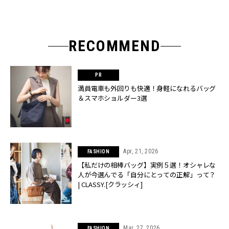
RECOMMEND
満員電車も外回りも快適！身軽になれるバッグ
＆スマホショルダー3選
Apr, 21, 2026
FASHION
【私だけの相棒バッグ】実例５選！オシャレな
人が今選んでる「自分にとっての正解」って？
| CLASSY.[クラッシィ]
Mar, 27, 2026
FASHION