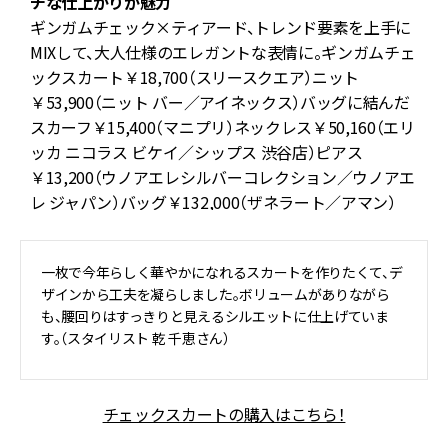
チな仕上がりが魅力
に
ギンガムチェック×ティアード、トレンド要素を上手に
ム
MIXして、大人仕様のエレガントな表情に。ギンガムチェ
の
ックスカート￥18,700（スリースクエア）ニット
￥53,900（ニット バー／アイネックス）バッグに結んだ
スカーフ￥15,400（マニプリ）ネックレス￥50,160（エリ
ッカ ニコラス ビケイ／シップス 渋谷店）ピアス
￥13,200（ウノアエレシルバーコレクション／ウノアエ
レ ジャパン）バッグ￥132,000（ザネラート／アマン）
一枚で今年らしく華やかになれるスカートを作りたくて、デ
ザインから工夫を凝らしました。ボリュームがありながら
も、腰回りはすっきりと見えるシルエットに仕上げていま
す。（スタイリスト 乾 千恵さん）
チェックスカートの購入はこちら！