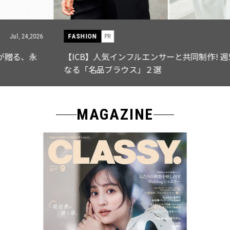
FASHION
PR
Jul, 15,2026
【ICB】人気インフルエンサーと共同制作! 週5で着たく
なる「名品ブラウス」２選
MAGAZINE