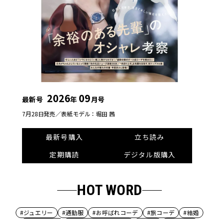
2026
09
最新号
年
月号
7月28日発売／
表紙モデル：堀田 茜
最新号購入
立ち読み
定期購読
デジタル版購入
HOT WORD
#ジュエリー
#通勤服
#お呼ばれコーデ
#旅コーデ
#結婚