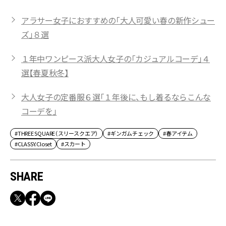
アラサー女子におすすめの「大人可愛い春の新作シュー
ズ」８選
１年中ワンピース派大人女子の「カジュアルコーデ」４
選【春夏秋冬】
大人女子の定番服６選「１年後に、もし着るならこんな
コーデを」
#THREE SQUARE（スリースクエア）
#ギンガムチェック
#春アイテム
#CLASSY.Closet
#スカート
SHARE