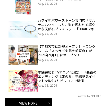
Aug, 09, 2026
ハワイ発パワーストーン専門店「マル
ラニハワイ」より、海を思わせる軽や
かな天然石ブレスレット「Huali～海
～」新登場！表参道店・ルクアイーレ
Aug, 09, 2026
店でも同時発売開始【文字刻印承りま
す】
【宇都宮市に新規オープン】トランク
ルーム「スペラボ東武宇都宮店」が
2026年9月1日にオープン！
Aug, 09, 2026
本編完結＆TVアニメ化決定！「悪役の
エンディングは死のみ」完結記念イベ
ントを8/9よりピッコマで開催
Aug, 09, 2026
Powered by PR TIMES
VIEW MORE