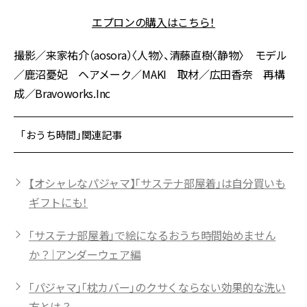
エプロンの購入はこちら！
撮影／来家祐介（aosora）〈人物〉、清藤直樹〈静物〉 モデル
／鹿沼憂妃 ヘアメーク／MAKI 取材／広田香奈 再構
成／Bravoworks.Inc
「おうち時間」関連記事
【オシャレなパジャマ】「サステナ部屋着」は自分買いも
ギフトにも！
「サステナ部屋着」で絵になるおうち時間始めません
か？｜アンダーウェア編
「パジャマ」「枕カバー」のクサくならない効果的な洗い
方とは？