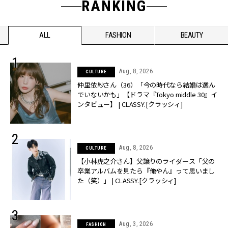
RANKING
ALL
FASHION
BEAUTY
Aug, 8, 2026
CULTURE
仲里依紗さん（36）「今の時代なら結婚は選ん
でいないかも」【ドラマ『Tokyo middle 30』イ
ンタビュー】 | CLASSY.[クラッシィ]
Aug, 8, 2026
CULTURE
【小林虎之介さん】父譲りのライダース「父の
卒業アルバムを見たら『俺やん』って思いまし
た（笑）」 | CLASSY.[クラッシィ]
Aug, 3, 2026
FASHION