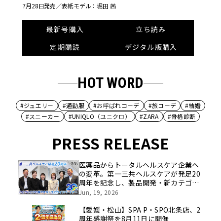
7月28日発売／
表紙モデル：堀田 茜
最新号購入
立ち読み
定期購読
デジタル版購入
HOT WORD
#ジュエリー
#通勤服
#お呼ばれコーデ
#旅コーデ
#結婚
#スニーカー
#UNIQLO（ユニクロ）
#ZARA
#骨格診断
PRESS RELEASE
医薬品からトータルヘルスケア企業へ
の変革。第一三共ヘルスケアが発足20
周年を記念し、製品開発・新カテゴリ
挑戦の舞台や旧社統合時のエピソード
Jun, 19, 2026
を社員の想いとともに振り返る特別映
像を公開！
【愛媛・松山】SPA P・SPO北条店、2
周年感謝祭を8月11日に開催