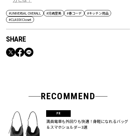
#UNIVERSAL OVERALL
#児嶋里美
#春コーデ
#キッチン用品
#CLASSY.Closet
SHARE
RECOMMEND
満員電車も外回りも快適！身軽になれるバッグ
＆スマホショルダー3選