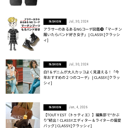
Jul, 30, 2024
FASHION
アラサーのあるあるNGコーデ図鑑➓「マーチン
履いたらバンド好き女子」 | CLASSY.[クラッシ
ィ]
Jul, 30, 2024
FASHION
白T＆デニムが大人カッコよく見違える！「今
年おすすめの２つのコーデ」 | CLASSY.[クラッ
シィ]
Jan, 4, 2026
FASHION
【TOUT Y EST（トゥティエ）】編集部で“かぶ
り”続出！CLASSY.エディター＆ライターの偏愛
バッグ | CLASSY.[クラッシィ]