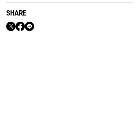
SHARE
RECOMMEND
満員電車も外回りも快適！身軽になれるバッグ
＆スマホショルダー3選
May, 28, 2026
FASHION