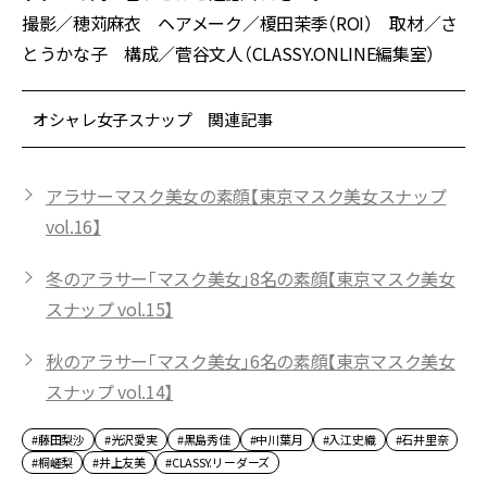
撮影／穂苅麻衣 ヘアメーク／榎田茉季（ROI） 取材／さ
とうかな子 構成／菅谷文人（CLASSY.ONLINE編集室）
オシャレ女子スナップ 関連記事
アラサーマスク美女の素顔【東京マスク美女スナップ
vol.16】
冬のアラサー「マスク美女」8名の素顔【東京マスク美女
スナップ vol.15】
秋のアラサー「マスク美女」6名の素顔【東京マスク美女
スナップ vol.14】
#藤田梨沙
#光沢愛実
#黒島秀佳
#中川葉月
#入江史織
#石井里奈
#桐嵯梨
#井上友美
#CLASSY.リーダーズ