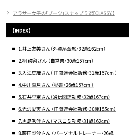
アラサー女子の「ブーツ」スナップ５選【CLASSY.】
【INDEX】
1.井上友美さん（外資系金融・32歳162cm）
2.桐 嵯梨さん （自営業・30歳157cm）
3.入江史織さん（ IT関連会社勤務・31歳157cm ）
4.中川葉月さん （秘書・26歳157cm ）
5.石井里奈さん（通信関連勤務・32歳167cm）
6.光沢愛実さん （IT関連会社勤務・30歳155cm）
7.黒島秀佳さん（マスコミ勤務・31歳162cm）
8.藤田梨沙さん （パーソナルトレーナー・26歳