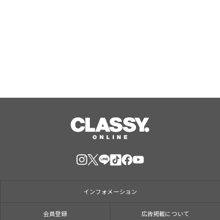
ジャングリア沖縄 ゲストの多様な旅
スタイルに応えたチケットラインアッ
プ拡充 余すことなく魅力を堪能する
「ロイヤルチケット」新登場
Aug, 06, 2026
インフォメーション
会員登録
広告掲載について