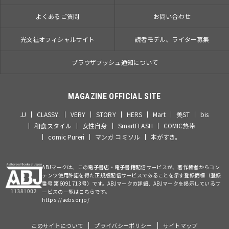
よくあるご質問
お問い合わせ
光文社オフィシャルサイト
読者モデル、ライター募集
ブラウザプッシュ通知について
MAGAZINE OFFICIAL SITE
JJ
CLASSY.
VERY
STORY
HERS
Mart
美ST
bis
和食スタイル
女性自身
SmartFLASH
COMIC熱帯
comic Pureri
マンガ コミソル
本がすき。
ABJマークは、この電子書店・電子書籍配信サービスが、著作権者からコン
テンツ使用許諾を得た正規版配信サービスであることを示す登録商標（登録
番号 第6091713号）です。ABJマークの詳細、ABJマークを掲示しているサ
ービスの一覧はこちらです。
https://aebs.or.jp/
このサイトについて
プライバシーポリシー
サイトマップ