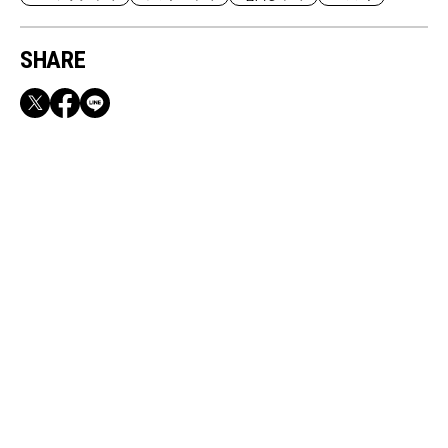
SHARE
RECOMMEND
満員電車も外回りも快適！身軽になれるバッグ
＆スマホショルダー3選