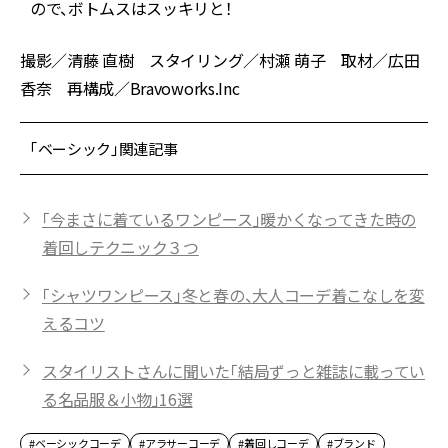
ので、ボトムスはスッキリと！
撮影／清藤 直樹 スタイリング／村瀬 萌子 取材／広田
香奈 再構成／Bravoworks.Inc
「ベーシック」関連記事
「今まさに着ているワンピース」暖かくなってきた時の
着回しテクニック３つ
「シャツワンピース」冬と春の、大人コーデ着こなしを変
えるコツ
スタイリストさんに聞いた「結局ずっと雑誌に載ってい
る名品服＆小物」16選
#ベーシックコーデ
#アラサーコーデ
#着回しコーデ
#ブランド