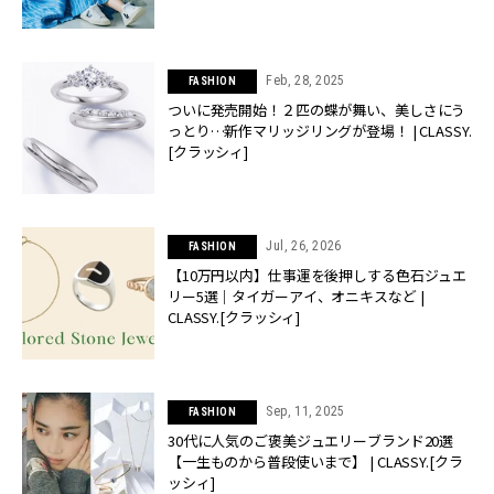
Feb, 28, 2025
FASHION
ついに発売開始！２匹の蝶が舞い、美しさにう
っとり…新作マリッジリングが登場！ | CLASSY.
[クラッシィ]
Jul, 26, 2026
FASHION
【10万円以内】仕事運を後押しする色石ジュエ
リー5選｜タイガーアイ、オニキスなど |
CLASSY.[クラッシィ]
Sep, 11, 2025
FASHION
30代に人気のご褒美ジュエリーブランド20選
【一生ものから普段使いまで】 | CLASSY.[クラ
ッシィ]