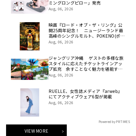
ミングロングピロー」発売
Aug, 06, 2026
映画『ロード・オブ・ザ・リング』公
開25周年記念！ ニュージーランド最
高峰のシングルモルト、POKENO(ポケ
ノ)より 数量限定ウイスキー「リング
Aug, 06, 2026
ベアラー」が誕生
ジャングリア沖縄 ゲストの多様な旅
スタイルに応えたチケットラインアッ
プ拡充 余すことなく魅力を堪能する
「ロイヤルチケット」新登場
Aug, 06, 2026
RUELLE、女性誌メディア『arweb』
にてアクティブウェア6型が掲載
Aug, 06, 2026
Powered by PR TIMES
VIEW MORE