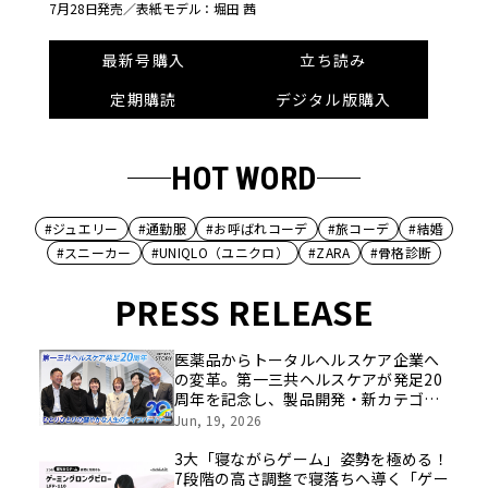
7月28日発売／
表紙モデル：堀田 茜
最新号購入
立ち読み
定期購読
デジタル版購入
HOT WORD
#ジュエリー
#通勤服
#お呼ばれコーデ
#旅コーデ
#結婚
#スニーカー
#UNIQLO（ユニクロ）
#ZARA
#骨格診断
PRESS RELEASE
医薬品からトータルヘルスケア企業へ
の変革。第一三共ヘルスケアが発足20
周年を記念し、製品開発・新カテゴリ
挑戦の舞台や旧社統合時のエピソード
Jun, 19, 2026
を社員の想いとともに振り返る特別映
像を公開！
3大「寝ながらゲーム」姿勢を極める！
7段階の高さ調整で寝落ちへ導く「ゲー