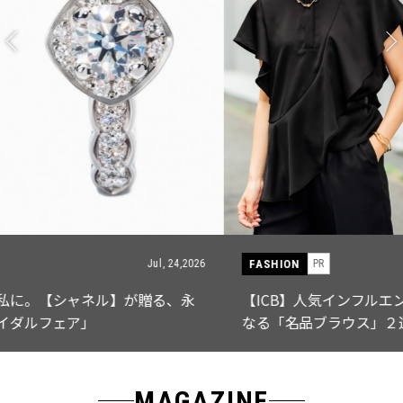
FASHION
PR
Jul, 15,2026
【ICB】人気インフルエンサーと共同制作! 週5で着たく
なる「名品ブラウス」２選
MAGAZINE