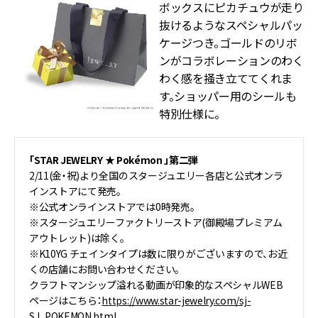
ボックスにピカチュウが走り
抜けるようなスペシャルパッ
ケージつき。ゴールドのリボ
ンがコラボレーションのわく
わく感を掻き立ててくれま
す。ショッパー用のシールも
特別仕様に。
「STAR JEWELRY ★ Pokémon 」第二弾
2/11(金・祝)より全国のスタージュエリー各店と公式オンラ
インストアにて発売。
※公式オンラインストアでは0時発売。
※スタージュエリーファクトリーストア(御殿場プレミアム
アウトレット)は除く。
※K10YG チェインタイプは数に限りがございますので、お近
くの店舗にお問い合わせください。
クラフトマンシップ溢れる動画が印象的なスペシャルWEB
ページはこちら：
https://www.star-jewelry.com/sj-
SJ_POKEMON.html