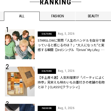
RANKING
ALL
FASHION
BEAUTY
Aug, 5, 2026
CULTURE
STARGLOWに質問「人生のハンドルを自分で握
っていると感じるのは？」“大️人になった”と実
感する瞬間【3rdシングル『Drivin' My Life』発
売】 | CLASSY.[クラッシィ]
Aug, 1, 2026
CULTURE
【手土産４選】人気料理家が「パーティによく
持参」見栄えも味わいもお墨付きの老舗の名物
とは？ | CLASSY.[クラッシィ]
Aug, 5, 2026
FASHION