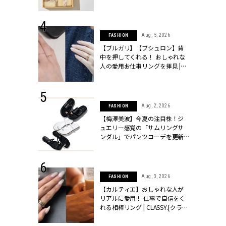
ッシィ]
物とは？ | CLASSY.[クラッシィ]
 24, 2026
Aug, 5, 2026
FASHION
方３選】結婚
【ブルガリ】【ブシュロン】背
“シンプル黒ワ
中を押してくれる！ おしゃれな
フ』で盛るのが
人の愛用お仕事リングを拝見 |
[クラッシィ]
CLASSY.[クラッシィ]
 24, 2026
Aug, 2, 2026
FASHION
服”は【セオ
【梅澤美波】今夏の注目株！ジ
婚式にも仕事
ュエリー感覚の「サムリングサ
シック４選 |
ンダル」でパンツコーデを更新 |
ィ]
CLASSY.[クラッシィ]
 18, 2025
Aug, 3, 2026
FASHION
ティエ人気リ
【カルティエ】おしゃれな人が
ニティetc.
リアルに愛用！ 仕事で自信をく
選ぶ人増えて
れる相棒リング | CLASSY.[クラッ
[クラッシィ]
シィ]