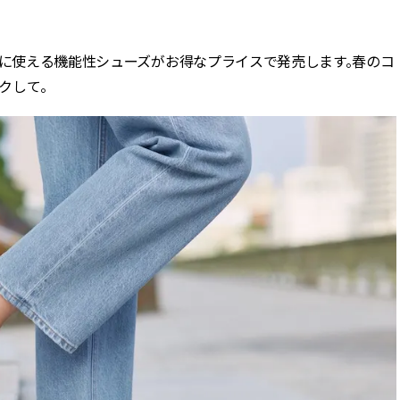
BEAUTY
に使える機能性シューズがお得なプライスで発売します。春のコ
クして。
Aug, 5, 2026
Feb,
BEAUTY
WEDDING
忙しい毎日に「うるおいター
結婚式に黒ドレス
ボ」を。新【SOFINA BASIC＋】
ばれで失敗しない
のお手入れでうるおってなめら
ーを解説 | CLASS
かな肌を目指す | CLASSY.[クラッ
シィ]
Aug, 6, 2026
Aug,
BEAUTY
WEDDING
【ヘアアクセ6選】手抜きに見え
【結婚指輪】人気
ない！アラサーのまとめ髪が垢
ング22選｜20〜3
抜ける「即戦力アクセ」たち |
エピソードも | CLA
CLASSY.[クラッシィ]
ィ]
Aug, 5, 2026
Jun,
BEAUTY
WEDDING
ユニクロ名品も！日焼け対策ガ
【一生ものジュエ
チ勢の「ないと無理」なアイテ
存在感が際立つ！
ムハック7選 | CLASSY.[クラッシ
「トゥギャザー」