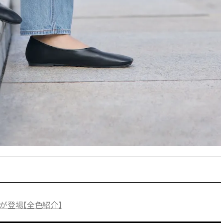
ィ]
目 | CLASSY.[クラ
Nov, 17, 2025
Mar,
BEAUTY
WEDDING
【落ちない名品リップ10選】塗
【トレンドの巻き
り直しできない・皮むけしやす
式ゲスト服の鉄板
いetc.悩みをクリア | CLASSY.[ク
ンピ”は『スカー
ラッシィ]
正解！ | CLASSY.
Jul, 13, 2026
Mar,
BEAUTY
WEDDING
朝の“寝ぐせ直し”はもういらな
失敗しない“ゲスト
い！夜に仕込む「ヘアケア家
リー】にある！結
電」3選 | CLASSY.[クラッシィ]
にも使える上質ベー
CLASSY.[クラッシ
Aug, 5, 2026
Aug,
BEAUTY
WEDDING
夏の深刻なくすみ・色ムラにア
20万円台〜【カル
プローチ！【透明感を底上げ】
ング４選】ラブ、トリ
作が登場【全色紹介】
神コスメ３選 | CLASSY.[クラッシ
を『マリッジ』に
ィ]
ます！ | CLASSY.