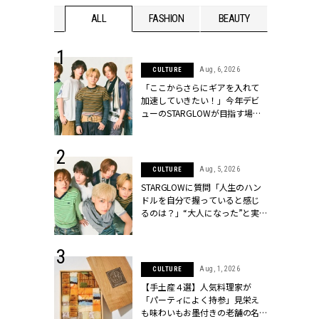
WEDDING
ALL
FASHION
BEAUTY
WEDDIN
 16, 2026
Aug, 6, 2026
CULTURE
はアリ？お呼
「ここからさらにギアを入れて
コーデ＆マナ
加速していきたい！」今年デビ
Y.[クラッシィ]
ューのSTARGLOWが目指す場所
とは？【3rdシングル『Drivin' My
Life』発売】 | CLASSY.[クラッシ
ィ]
 13, 2025
Aug, 5, 2026
CULTURE
ブランドのリ
STARGLOWに質問「人生のハン
0代カップルの
ドルを自分で握っていると感じ
SSY.[クラッシ
るのは？」“大️人になった”と実
感する瞬間【3rdシングル
『Drivin' My Life』発売】 |
CLASSY.[クラッシィ]
 30, 2026
Aug, 1, 2026
CULTURE
リー】1つでも
【手土産４選】人気料理家が
ポメラートの
「パーティによく持参」見栄え
シリーズに注
も味わいもお墨付きの老舗の名