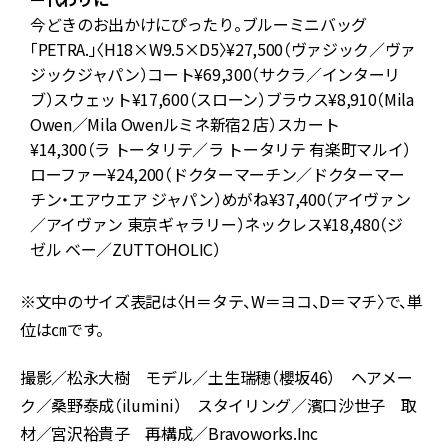
今どきのお出かけにぴったり。ブルーミニバッグ
「PETRA.」〈H18×W9.5×D5〉¥27,500（ヴァジック／ヴァ
ジックジャパン）コート¥69,300（サクラ／インターリ
ブ）スウェット¥17,600（スローン）ブラウス¥8,910（Mila
Owen／Mila Owenルミネ新宿2 店）スカート
¥14,300（ラ トータリテ／ラ トータリテ 有楽町マルイ）
ア
ローファー¥24,200（ドクターマーチン／ドクターマー
チン・エアウエア ジャパン）めがね¥37,400（アイヴァン
／アイヴァン 東京ギャラリー）ネックレス¥18,480（ジ
ゼル ベー／ZUTTOHOLIC）
※文中のサイズ表記は〈H＝タテ、W＝ヨコ、D＝マチ〉で、単
位は㎝です。
撮影／松永大樹 モデル／土生瑞穂（櫻坂46） ヘアメー
ク／桑野泰成（ilumini） スタイリング／濱口沙世子 取
材／宮沢裕貴子 再構成／Bravoworks.Inc