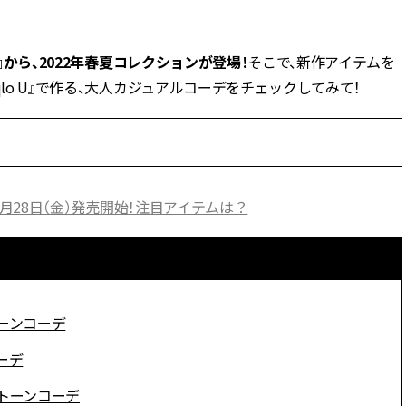
BEAUTY
o U』から、2022年春夏コレクションが登場！
そこで、新作アイテムを
lo U』で作る、大人カジュアルコーデをチェックしてみて！
Aug, 7, 2026
Aug,
BEAUTY
WEDDING
【UV下地】酷暑に頼れる！
【結婚指輪】人気
2,000円台〜3,000円台の名品3選
ング22選｜20〜3
｜30代美容ライターが正直レビ
エピソードも | CLA
ュー | CLASSY.[クラッシィ]
ィ]
ン、1月28日（金）発売開始！注目アイテムは？
Aug, 6, 2026
Feb,
BEAUTY
WEDDING
【ヘアアクセ6選】手抜きに見え
結婚式に黒ドレス
ない！アラサーのまとめ髪が垢
ばれで失敗しない
抜ける「即戦力アクセ」たち |
ーを解説 | CLASS
CLASSY.[クラッシィ]
ーンコーデ
Sep, 25, 2025
Jun,
BEAUTY
WEDDING
ーデ
マルジェラの“レプリカ”に新作
【一生ものジュエ
も！注目度急上昇の『フレグラ
存在感が際立つ！
トーンコーデ
ンス』５選 | CLASSY.[クラッシ
「トゥギャザー」