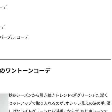
ィ]
目 | CLASSY.[クラ
ーデ
Aug, 8, 2026
Mar,
BEAUTY
WEDDING
【シャネル】「ココ マドモアゼ
【トレンドの巻き
ーデ
ル クラッシュ アプソリュ」の限
式ゲスト服の鉄板
定カフェが登場！世界観に没入
ンピ”は『スカー
パープル」コーデ
できる体験型イベントが開催 |
正解！ | CLASSY.
CLASSY.[クラッシィ]
Aug, 7, 2026
Apr,
BEAUTY
WEDDING
冷房・紫外線etc...「夏の隠れ乾
【ブルガリ】プロ
燥」を防ぐ【ベタつかない名品
れたのは、リング
クリーム】3選＜30代のベストコ
ックレスだった！【C
」のワントーンコーデ
スメ＞ | CLASSY.[クラッシィ]
のブライダルリング物
CLASSY.[クラッシ
Aug, 5, 2026
Oct,
BEAUTY
WEDDING
忙しい毎日に「うるおいター
【ブシュロン】〝
秋冬シーズンから引き続きトレンドの「グリーン」は、潔く
ボ」を。新【SOFINA BASIC＋】
揃い〟にこだわっ
セットアップで取り入れるのが、オシャレ見えの決め手。優
のお手入れでうるおってなめら
グ【CLASSY.世
かな肌を目指す | CLASSY.[クラッ
ング物語 ＃11】 | C
しげなライトグリーンなら派手にならず、お仕事シーンで
シィ]
ッシィ]