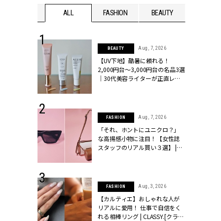
WEDDING
ALL
FASHION
BEAUTY
WEDDIN
 13, 2025
Aug, 7, 2026
BEAUTY
ブランドのリ
【UV下地】酷暑に頼れる！
0代カップルの
2,000円台〜3,000円台の名品3選
SSY.[クラッシ
｜30代美容ライターが正直レビ
ュー | CLASSY.[クラッシィ]
 16, 2026
Aug, 7, 2026
FASHION
はアリ？お呼
「それ、ホントにユニクロ？」
コーデ＆マナ
な高揚感小物に注目！【女性誌
Y.[クラッシィ]
スタッフのリアル買い３選】 |
CLASSY.[クラッシィ]
 30, 2026
Aug, 3, 2026
FASHION
リー】1つでも
【カルティエ】おしゃれな人が
ポメラートの
リアルに愛用！ 仕事で自信をく
シリーズに注
れる相棒リング | CLASSY.[クラッ