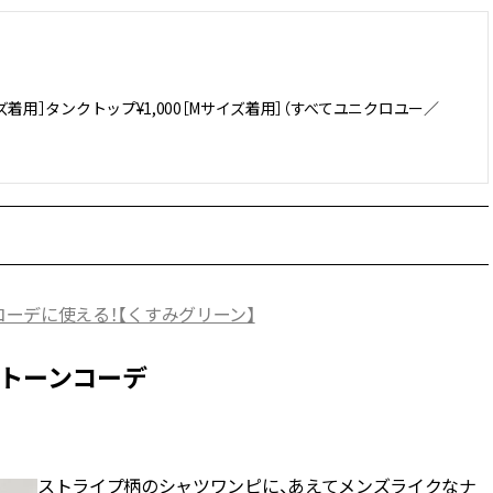
サイズ着用］タンクトップ¥1,000［Mサイズ着用］（すべてユニクロユー／
ンコーデに使える！【くすみグリーン】
ントーンコーデ
ストライプ柄のシャツワンピに、あえてメンズライクなナ