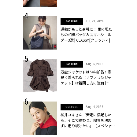
ッシィ]
シィ]
 24, 2026
Jul, 29, 2026
FASHION
方３選】結婚
通勤がもっと身軽に！ 働く私た
“シンプル黒ワ
ちの相棒バッグ＆スマホショル
フ』で盛るのが
ダー3選 | CLASSY.[クラッシィ]
[クラッシィ]
 14, 2026
Aug, 6, 2026
FASHION
ポーズで贈ら
万能ジャケットは“半袖”説！品
じゃなくてネ
良く着られる【サファリ型ジャ
LASSY.世代
ケット】は着回し力に注目 |
語 #15】 |
CLASSY.[クラッシィ]
ィ]
 14, 2025
Aug, 4, 2026
CULTURE
彼と完全なお
桜井ユキさん「安定に満足した
て選んだリン
ら、そこで終わり。限界を決め
代のブライダルリ
ずに走り続けたい」【スペシャ
LASSY.[クラ
ルドラマ『しあわせは食べて寝
て待て ～早春の養生編～』】 |