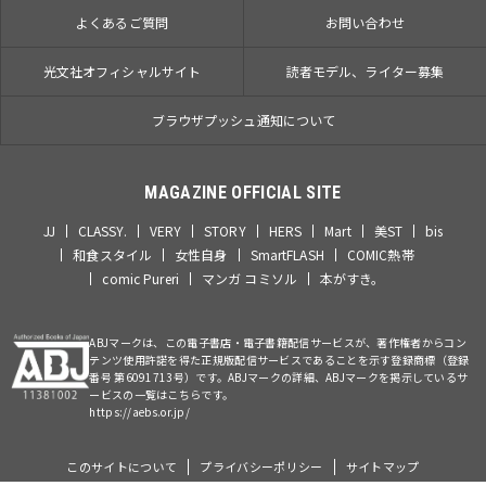
よくあるご質問
お問い合わせ
光文社オフィシャルサイト
読者モデル、ライター募集
ブラウザプッシュ通知について
MAGAZINE OFFICIAL SITE
JJ
CLASSY.
VERY
STORY
HERS
Mart
美ST
bis
和食スタイル
女性自身
SmartFLASH
COMIC熱帯
comic Pureri
マンガ コミソル
本がすき。
ABJマークは、この電子書店・電子書籍配信サービスが、著作権者からコン
テンツ使用許諾を得た正規版配信サービスであることを示す登録商標（登録
番号 第6091713号）です。ABJマークの詳細、ABJマークを掲示しているサ
ービスの一覧はこちらです。
https://aebs.or.jp/
このサイトについて
プライバシーポリシー
サイトマップ