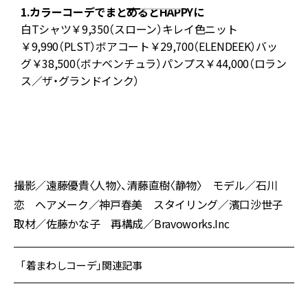
1.カラーコーデでまとめるとHAPPYに
白Tシャツ￥9,350（スローン）キレイ色ニット
ハ
￥9,990（PLST）ボアコート￥29,700（ELENDEEK）バッ
ル
グ￥38,500（ボナベンチュラ）パンプス￥44,000（ロラン
ス／ザ・グランドインク）
カ
撮影／遠藤優貴〈人物〉、清藤直樹〈静物〉 モデル／石川
恋 ヘアメーク／神戸春美 スタイリング／濱口沙世子
取材／佐藤かな子 再構成／Bravoworks.Inc
「着まわしコーデ」関連記事